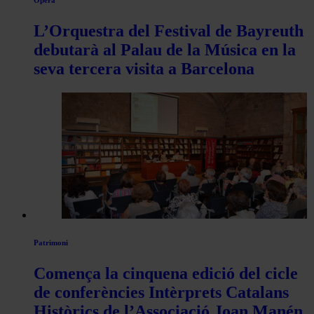
L’Orquestra del Festival de Bayreuth
debutarà al Palau de la Música en la
seva tercera visita a Barcelona
Patrimoni
Comença la cinquena edició del cicle
de conferències Intèrprets Catalans
Històrics de l’Associació Joan Manén