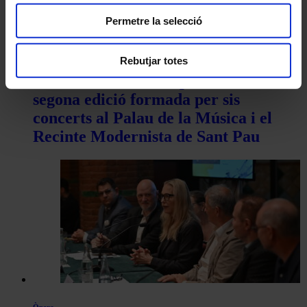
Permetre la selecció
Temporades i festivals
Rebutjar totes
El Sant Pau Festival presenta una
segona edició formada per sis
concerts al Palau de la Música i el
Recinte Modernista de Sant Pau
Òpera