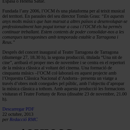
Espasa o Helena Satué.
Fundada l’any 2006, l’OCM és una plataforma per al teixit musical
del territori. En paraules del seu director Tomàs Grau:
“En aquests
anys molts músics que han marxat a altres països a desenvolupar-se
professionalment han pogut tornar a casa i l’OCM els ha permès
continuar treballant. Estem contents de poder consolidar-nos a les
comarques tarragonines amb temporada estable a Tarragona i
Reus.”
Després del concert inaugural al Teatre Tarragona de Tarragona
(diumenge 27, 18.30 h), la segona producció, titulada “Una nit de
cine”, arribarà el proper mes de novembre i se centra en el repertori
de la música clàssica al voltant del cinema. Una formació de
cinquanta músics –l’OCM col·laborarà en aquest projecte amb
l’Orquestra Clàssica Nacional d’Andorra– presenta un viatge a
través d’obres molt conegudes pel públic, amb l’objectiu d’apropar
la música clàssica a tothom. Amb aquesta producció les formacions
visitaran el Teatre Fortuny de Reus (dissabte 23 de novembre, 21.00
h).
Descarregar PDF
22 octubre, 2013
per
Redacció RMC