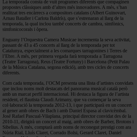
La temporada consta de vuit programes diferents que compaginen
propostes clàssiques amb d’altres més innovadores. A més, s’han
realitzat tres encàrrecs a compositors catalans (Albert Guinovart,
Arnau Bataller i Carlota Baldrís), que s’estrenaran al llarg de la
temporada, la qual inclou també concerts de cambra, simfònics,
simfonicocorals i òpera.
Enguany l’Orquestra Camera Musicae incrementa la seva activitat,
passant de 43 a 45 concerts al llarg de la temporada per tot
Catalunya, especialment a les comarques tarragonines i Terres de
l’Ebre. A més, per primera vegada farà temporada a Tarragona
(Teatre Tarragona), Reus (Teatre Fortuny) i Barcelona (Petit Palau
de la Música Catalana, segona edició), amb tres cicles de concerts
diferents.
Com cada temporada, l’OCM presenta una llista d’artistes convidats
que inclou noms molt destacats del panorama musical català però
amb un marcat perfil internacional. Hi destaca la figura de l’artista
resident, el flautista Claudi Arimany, que va començar la seva
col·laboració la temporada 2012-13, i que participarà en un concert
al gener amb obres de Bach i amb Daniel Espasa al clavicèmbal.
José Rafael Pascual-Vilaplana, principal director convidat des de la
2010-11, dirigirà un concert al maig, amb obres de Barber, Brotons i
Sibelius. A més, comptarà amb noms de reconegut prestigi com ara
Núria Rial, Lluís Claret, Corrado Bolsi, Gerard Claret, Daniel