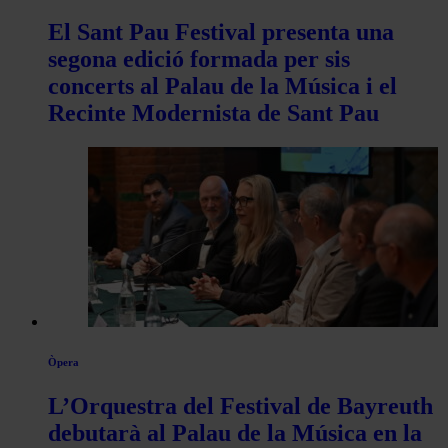
El Sant Pau Festival presenta una
segona edició formada per sis
concerts al Palau de la Música i el
Recinte Modernista de Sant Pau
Òpera
L’Orquestra del Festival de Bayreuth
debutarà al Palau de la Música en la