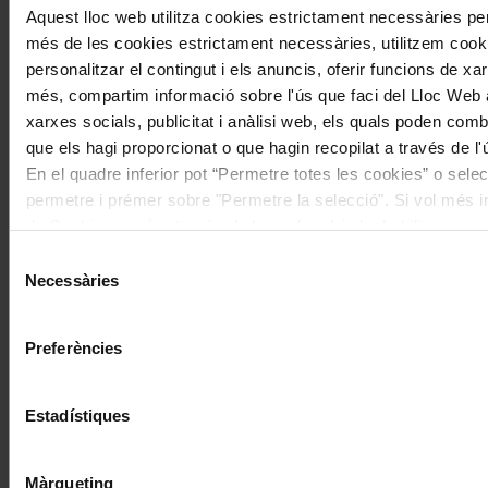
I gaudeix a més dels següents descomptes:
Aquest lloc web utilitza cookies estrictament necessàries pe
més de les cookies estrictament necessàries, utilitzem cooki
20% als concerts del Palau de la Música Catalana
Descomptes a altres cicles de concerts col·laboradors
personalitzar el contingut i els anuncis, oferir funcions de xarx
més, compartim informació sobre l'ús que faci del Lloc Web 
xarxes socials, publicitat i anàlisi web, els quals poden com
que els hagi proporcionat o que hagin recopilat a través de l'
En el quadre inferior pot “Permetre totes les cookies” o selec
permetre i prémer sobre "Permetre la selecció". Si vol més inf
de Cookies
aquí
, a través de la qual podrà deshabilitar o co
moment.
Selecció
Necessàries
de
consentiment
Preferències
Estadístiques
Màrqueting