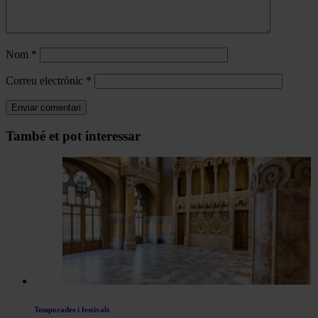
Nom
*
Correu electrònic
*
Navegar
També et pot interessar
per
les
articles
de
Actualitat
Temporades i festivals