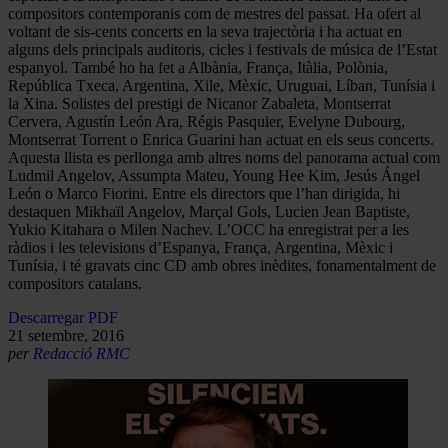
compositors contemporanis com de mestres del passat. Ha ofert al
voltant de sis-cents concerts en la seva trajectòria i ha actuat en
alguns dels principals auditoris, cicles i festivals de música de l’Estat
espanyol. També ho ha fet a Albània, França, Itàlia, Polònia,
República Txeca, Argentina, Xile, Mèxic, Uruguai, Líban, Tunísia i
la Xina. Solistes del prestigi de Nicanor Zabaleta, Montserrat
Cervera, Agustín León Ara, Régis Pasquier, Evelyne Dubourg,
Montserrat Torrent o Enrica Guarini han actuat en els seus concerts.
Aquesta llista es perllonga amb altres noms del panorama actual com
Ludmil Angelov, Assumpta Mateu, Young Hee Kim, Jesús Ángel
León o Marco Fiorini. Entre els directors que l’han dirigida, hi
destaquen Mikhaïl Angelov, Marçal Gols, Lucien Jean Baptiste,
Yukio Kitahara o Milen Nachev. L’OCC ha enregistrat per a les
ràdios i les televisions d’Espanya, França, Argentina, Mèxic i
Tunísia, i té gravats cinc CD amb obres inèdites, fonamentalment de
compositors catalans.
Descarregar PDF
21 setembre, 2016
per
Redacció RMC