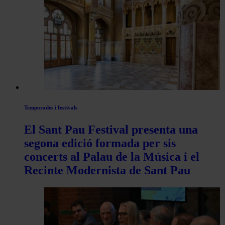
les
articles
de
Actualitat
Temporades i festivals
El Sant Pau Festival presenta una
segona edició formada per sis
concerts al Palau de la Música i el
Recinte Modernista de Sant Pau