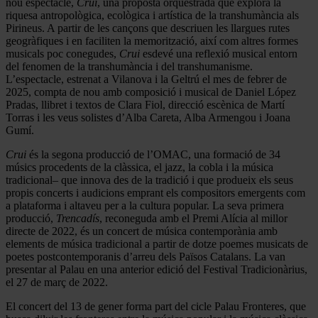
nou espectacle,
Crui
, una proposta orquestrada que explora la
riquesa antropològica, ecològica i artística de la transhumància als
Pirineus. A partir de les cançons que descriuen les llargues rutes
geogràfiques i en faciliten la memorització, així com altres formes
musicals poc conegudes,
Crui
esdevé una reflexió musical entorn
del fenomen de la transhumància i del transhumanisme.
L’espectacle, estrenat a Vilanova i la Geltrú el mes de febrer de
2025, compta de nou amb composició i musical de Daniel López
Pradas, llibret i textos de Clara Fiol, direcció escènica de Martí
Torras i les veus solistes d’Alba Careta, Alba Armengou i Joana
Gumí.
Crui
és la segona producció de l’OMAC, una formació de 34
músics procedents de la clàssica, el jazz, la cobla i la música
tradicional– que innova des de la tradició i que produeix els seus
propis concerts i audicions emprant els compositors emergents com
a plataforma i altaveu per a la cultura popular. La seva primera
producció,
Trencadís
, reconeguda amb el Premi Alícia al millor
directe de 2022, és un concert de música contemporània amb
elements de música tradicional a partir de dotze poemes musicats de
poetes postcontemporanis d’arreu dels Països Catalans. La van
presentar al Palau en una anterior edició del Festival Tradicionàrius,
el 27 de març de 2022.
El concert del 13 de gener forma part del cicle Palau Fronteres, que