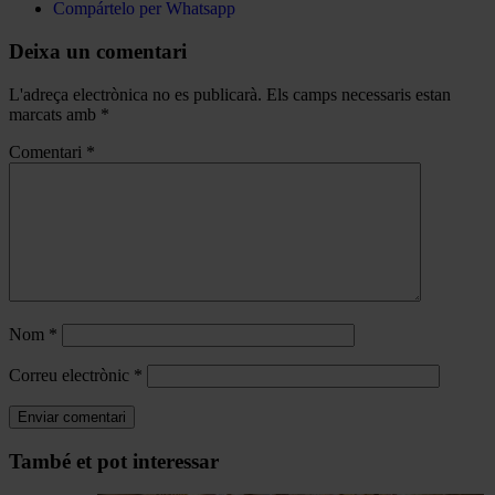
Compártelo per Whatsapp
Deixa un comentari
L'adreça electrònica no es publicarà.
Els camps necessaris estan
marcats amb
*
Comentari
*
Nom
*
Correu electrònic
*
Navegar
També et pot interessar
per