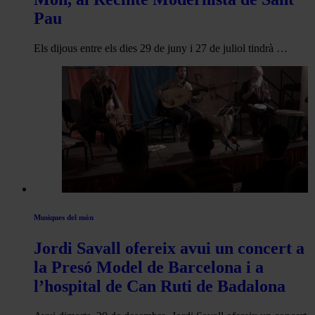
Pau
Els dijous entre els dies 29 de juny i 27 de juliol tindrà …
Musiques del món
Jordi Savall ofereix avui un concert a
la Presó Model de Barcelona i a
l’hospital de Can Ruti de Badalona