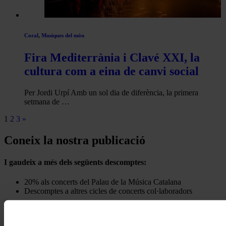
Coral
,
Musiques del món
Fira Mediterrània i Clavé XXI, la
cultura com a eina de canvi social
Per Jordi Urpí Amb un sol dia de diferència, la primera
setmana de …
1
2
3
»
Coneix la nostra publicació
I gaudeix a més dels següents descomptes:
20% als concerts del Palau de la Música Catalana
Descomptes a altres cicles de concerts col·laboradors