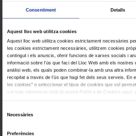
Consentiment
Detalls
Aquest lloc web utilitza cookies
Aquest lloc web utilitza cookies estrictament necessàries p
les cookies estrictament necessàries, utilitzem cookies pròpie
contingut i els anuncis, oferir funcions de xarxes socials i an
informació sobre l'ús que faci del Lloc Web amb els nostres c
anàlisi web, els quals poden combinar-la amb una altra infor
recopilat a través de l'ús que hagi fet dels seus serveis. En e
les cookies” o seleccionar el tipus de cookies que vol permet
vol més informació visiti la nostra Política de Cookies
aquí
, 
configurar les cookies en qualsevol moment.
Selecció
Necessàries
de
consentiment
Preferències