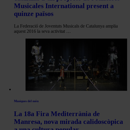
Musicales International present a
quinze països
La Federació de Joventuts Musicals de Catalunya amplia
aquest 2016 la seva activitat …
Musiques del món
La 18a Fira Mediterrània de
Manresa, nova mirada calidoscòpica
a una cultura popular