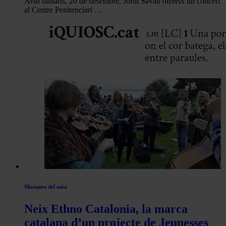
Avui dimarts, 20 de desembre, Jordi Savall ofereix un concert
al Centre Penitenciari …
Musiques del món
Neix Ethno Catalonia, la marca
catalana d’un projecte de Jeunesses