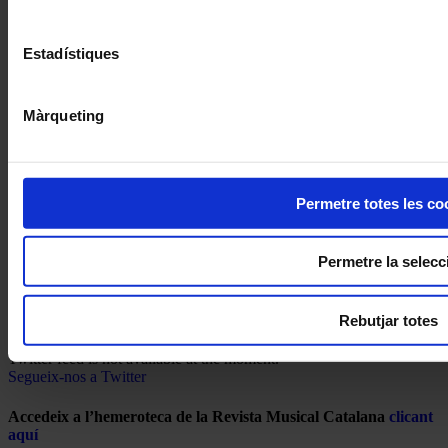
Estadístiques
Màrqueting
Permetre totes les co
Permetre la selecc
Rebutjar totes
Subscriu-te
Twitter feed is not available at the moment.
Segueix-nos a Twitter
Accedeix a l’hemeroteca de la Revista Musical Catalana
clicant
aquí