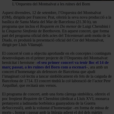
L’Orquestra del Montsalvat a les ruïnes del Born
Aquest divendres, 12 de setembre, l’Orquestra del Montsalvat
(OM), dirigida per Francesc Prat, oferirà la seva nova producció a la
basílica de Santa Maria del Mar de Barcelona (21.30 h), un
programa que inclou el
Requiem en Do menor
de Luigi Cherubini i
la
Cinquena Simfonia
de Beethoven. En aquest concert, que forma
part del programa oficial dels actes del Tricentenari amb motiu de la
Diada, es produirà la presentació oficial del Cor del Montsalvat,
dirigit per Lluís Vilamajó.
El concert té com a objectiu aprofundir en els conceptes i continguts
desenvolupats en el primer projecte de l’Orquestra del Montsalvat:
heroïcitat i heroisme –
el seu primer concert va tenir lloc el 14 de
març passat, a les ruïnes del Born com a escenari
–, ara amb un
concert d’homenatge als defensors de Barcelona que ajudi
l’imaginari col·lectiu a tancar simbòlicament els fets de la caiguda de
Barcelona de 1714. El concert tindrà la col·laboració de l’actor Pere
Arquillué, que recitarà uns versos.
El programa de concert, amb una forta càrrega simbòlica, ofereix el
poc freqüent
Requiem
de Cherubini (dedicat a Lluís XVI, monarca
pertanyent a ladinastia borbònica guanyadora de la Guerra
deSuccessió), amb la voluntat d’homenatjar –en forma de missa de
morts–, honrar i passar amb la litúrgia adient el dol dels màrtirs