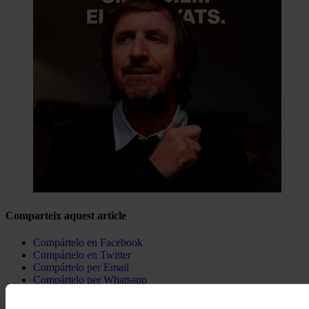
Comparteix aquest article
Compártelo en Facebook
Compártelo en Twitter
Compártelo per Email
Compártelo per Whatsapp
Deixa un comentari