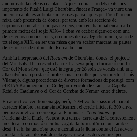
anònims de la defensa catalana. Aquesta obra –un dels èxits més
importants de l’italià Luigi Cherubini, fincat a França– va viure una
polèmica amb les autoritats religioses parisenques per l’ús d’un cor
mixt, amb presència de dones; per tant, amb les seccions de
sopranos i contralts –i no pas de nens, com era habitual encara a la
primera meitat del segle XIX–, l’obra va acabar alçant-se com una
de les grans composicions, no només del catàleg cherubinià, sinó de
tot el segle XIX, en ser una missa que va acabar marcant les pautes
de les misses de difunts del Romanticisme.
Amb la interpretació del
Requiem
de Cherubini, doncs, el projecte
del Montsalvat ha crescut i ha creat la seva pròpia formació coral: el
Cor del Montsalvat, que està integrat per 28 solistes vocals amb una
alta solvència i prestació professional, escollits pel seu director, Lluís
Vilamajó, alguns procedents de diverses formacions de prestigi, com
el RIAS Kammerchor, el Collegium Vocale de Gant, La Capella
Reial de Catalunya o el Cor de Cambra de Namur, entre d’altres.
En aquest concert homenatge, però, l’OM vol traspassar el marcat
caràcter fúnebre i tancar simbòlicament el cercle iniciat fa 300 anys,
per aixecar el vol i començar a il·luminar el “
nou temps”
just
l’endemà de la Diada. Aquest nou temps, carregat de la corresponent
incertesa i commoció espiritual, agafa la forma d’una lluita amb el
destí. I si hi ha una obra que materialitza la lluita contra el fat advers
amb la sobirana decisió de sobreposar-se a les desventures per