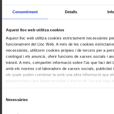
L'adreça electrònica no es publicarà.
Els camps necessaris estan
Consentiment
Detalls
Inf
marcats amb
*
Comentari
*
Aquest lloc web utilitza cookies
Aquest lloc web utilitza cookies estrictament necessàries per
funcionament del Lloc Web. A més de les cookies estrictame
necessàries, utilitzem cookies pròpies i de tercers per a pers
contingut i els anuncis, oferir funcions de xarxes socials i ana
trànsit. A més, compartim informació sobre l'ús que faci del
Nom
*
amb els nostres col·laboradors de xarxes socials, publicitat i
Correu electrònic
*
els quals poden combinar-la amb una altra informació que el
proporcionat o que hagin recopilat a través de l'ús que hagi f
serveis. En el quadre inferior pot “Permetre totes les cookies
Navegar
seleccionar el tipus de cookies que vol permetre i prémer so
També et pot interessar
Selecció
per
"Permetre la selecció". Si vol més informació visiti la nostra 
Necessàries
de
de Cookies
aquí
, a través de la qual podrà deshabilitar o con
les
consentiment
les cookies en qualsevol moment.
articles