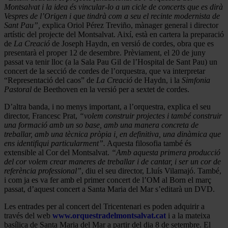
Montsalvat i la idea és vincular-lo a un cicle de concerts que es dirà
Vespres de l’Origen i que tindrà com a seu el recinte modernista de
Sant Pau”,
explica Oriol Pérez Treviño, mànager general i director
artístic del projecte del Montsalvat. Així, està en cartera la preparació
de
La Creació
de Joseph Haydn, en versió de cordes, obra que es
presentarà el proper 12 de desembre. Prèviament, el 20 de juny
passat va tenir lloc (a la Sala Pau Gil de l’Hospital de Sant Pau) un
concert de la secció de cordes de l’orquestra, que va interpretar
“Representació del caos” de
La Creació
de Haydn, i la
Simfonia
Pastoral
de Beethoven en la versió per a sextet de cordes.
D’altra banda, i no menys important, a l’orquestra, explica el seu
director, Francesc Prat,
“volem construir projectes i també construir
una formació amb un so base, amb una manera concreta de
treballar, amb una tècnica pròpia i, en definitiva, una dinàmica que
ens identifiqui particularment”.
Aquesta filosofia també és
extensible al Cor del Montsalvat.
“Amb aquesta primera producció
del cor volem crear maneres de treballar i de cantar, i ser un cor de
referència professional”
, diu el seu director, Lluís Vilamajó. També,
i com ja es va fer amb el primer concert de l’OM al Born el març
passat, d’aquest concert a Santa Maria del Mar s’editarà un DVD.
Les entrades per al concert del Tricentenari es poden adquirir a
través del web
www.orquestradelmontsalvat.cat
i a la mateixa
basílica de Santa Maria del Mar a partir del dia 8 de setembre. El