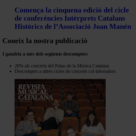
Comença la cinquena edició del cicle
de conferències Intèrprets Catalans
Històrics de l’Associació Joan Manén
Coneix la nostra publicació
I gaudeix a més dels següents descomptes:
20% als concerts del Palau de la Música Catalana
Descomptes a altres cicles de concerts col·laboradors