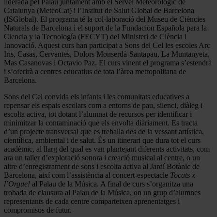
liderada pel Palau juntament amb el Servei Meteorològic de
Catalunya (MeteoCat) i l’Institut de Salut Global de Barcelona
(ISGlobal). El programa té la col·laboració del Museu de Ciències
Naturals de Barcelona i el suport de la Fundación Española para la
Ciencia y la Tecnología (FECYT) del Ministeri de Ciència i
Innovació. Aquest curs han participat a Sons del Cel les escoles Arc
Iris, Casas, Cervantes, Dolors Monserdà-Santapau, La Muntanyeta,
Mas Casanovas i Octavio Paz. El curs vinent el programa s’estendrà
i s’oferirà a centres educatius de tota l’àrea metropolitana de
Barcelona.
Sons del Cel convida els infants i les comunitats educatives a
repensar els espais escolars com a entorns de pau, silenci, diàleg i
escolta activa, tot dotant l’alumnat de recursos per identificar i
minimitzar la contaminació que els envolta diàriament. Es tracta
d’un projecte transversal que es treballa des de la vessant artística,
científica, ambiental i de salut. És un itinerari que dura tot el curs
acadèmic, al llarg del qual es van plantejant diferents activitats, com
ara un taller d’exploració sonora i creació musical al centre, o un
altre d’enregistrament de sons i escolta activa al Jardí Botànic de
Barcelona, així com l’assistència al concert-espectacle
Tocats x
l’Orgue!
al Palau de la Música. A final de curs s’organitza una
trobada de clausura al Palau de la Música, on un grup d’alumnes
representants de cada centre comparteixen aprenentatges i
compromisos de futur.