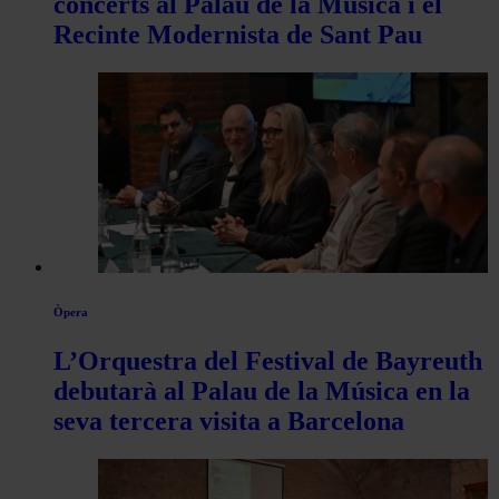
concerts al Palau de la Música i el
Recinte Modernista de Sant Pau
Òpera
L’Orquestra del Festival de Bayreuth
debutarà al Palau de la Música en la
seva tercera visita a Barcelona