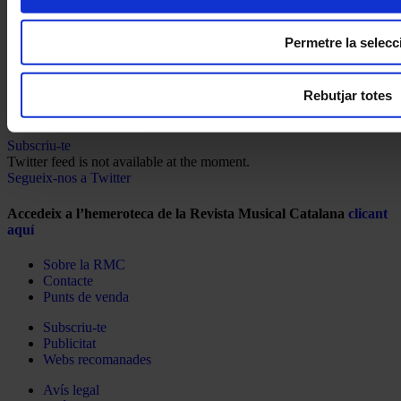
Permetre la selecc
Rebutjar totes
Subscriu-te
Twitter feed is not available at the moment.
Segueix-nos a Twitter
Accedeix a l’hemeroteca de la Revista Musical Catalana
clicant
aquí
Sobre la RMC
Contacte
Punts de venda
Subscriu-te
Publicitat
Webs recomanades
Avís legal