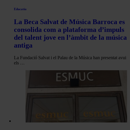
Educatiu
La Beca Salvat de Música Barroca es
consolida com a plataforma d’impuls
del talent jove en l’àmbit de la música
antiga
La Fundació Salvat i el Palau de la Música han presentat avui
els …