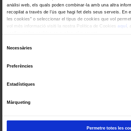
anàlisi web, els quals poden combinar-la amb una altra infor
recopilat a través de l'ús que hagi fet dels seus serveis. En e
les cookies” o seleccionar el tipus de cookies que vol permet
vol més informació visiti la nostra Política de Cookies
aquí
, 
configurar les cookies en qualsevol moment.
Selecció
Necessàries
de
consentiment
Preferències
Estadístiques
Màrqueting
Permetre totes les co