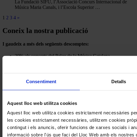
La Fundació SIFU, l’Associació Concurs Internacional de
Música Maria Canals, i l’Escola Superior …
1
2
3
4
»
Coneix la nostra publicació
I gaudeix a més dels següents descomptes:
20% als concerts del Palau de la Música Catalana
Descomptes a altres cicles de concerts col·laboradors
Consentiment
Detalls
Aquest lloc web utilitza cookies
Aquest lloc web utilitza cookies estrictament necessàries p
les cookies estrictament necessàries, utilitzem cookies pròpie
contingut i els anuncis, oferir funcions de xarxes socials i an
informació sobre l'ús que faci del Lloc Web amb els nostres c