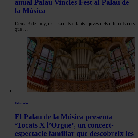
anual Palau Vincles Fest al Palau de
la Música
Demà 3 de juny, els sis-cents infants i joves dels diferents cors
que …
Educatiu
El Palau de la Música presenta
‘Tocats X l’Orgue’, un concert-
espectacle familiar que descobreix les