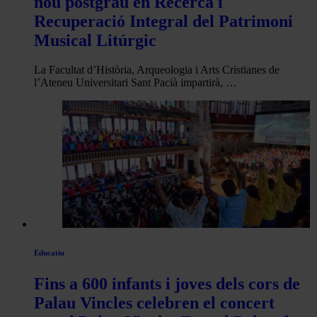
nou postgrau en Recerca i
Recuperació Integral del Patrimoni
Musical Litúrgic
La Facultat d’Història, Arqueologia i Arts Cristianes de
l’Ateneu Universitari Sant Pacià impartirà, …
Educatiu
Fins a 600 infants i joves dels cors de
Palau Vincles celebren el concert