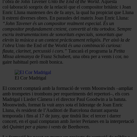
l’obra de John Tavener
Unto the End of the World
. Aquesta
col·laboració sorgeix de la relació que el compositor britànic i Joan
Enric Lluna mantenen des de fa anys, la qual ha propiciat que Lluna
li estreni diverses obres. En paraules del mateix Joan Enric Lluna:
“John Tavener és un compositor realment especial. És un
compositor profundament creient, convertit al ritu ortodox. Sempre
escriu instrumentacions de sonoritats especials, sonoritats que
elevin la música a un context pràcticament religiós. Per això la de
l’obra
Unto the End of the World
és una combinació curiosa:
flauta, clarinet, percussió i cors.”
Tancarà el programa la
Petita
Missa alemanya
de Franz Schubert, una obra per a vents i cor, no
gaire habitual però molt bonica.
El Cor Madrigal
El concert comptarà amb la formació de vents Moonwinds –ampliat
amb trompetes i trombons per requeriments del repertori–, els cors
Madrigal i Lieder Càmera i el director Paul Goodwin a la batuta.
Moonwinds, format fa vuit anys sota el lideratge de Joan Enric
Lluna, és resident de l’Auditori de Barcelona durant aquesta
temporada i fins al 17 de juny, que tindrà lloc el tercer i darrer
concert, en el qual comptaran amb Javier Perianes en la interpretació
del
Quintet per a piano i vents
de Beethoven.