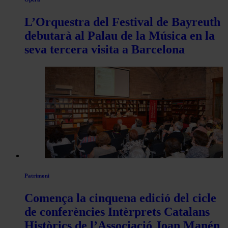
L’Orquestra del Festival de Bayreuth
debutarà al Palau de la Música en la
seva tercera visita a Barcelona
Patrimoni
Comença la cinquena edició del cicle
de conferències Intèrprets Catalans
Històrics de l’Associació Joan Manén