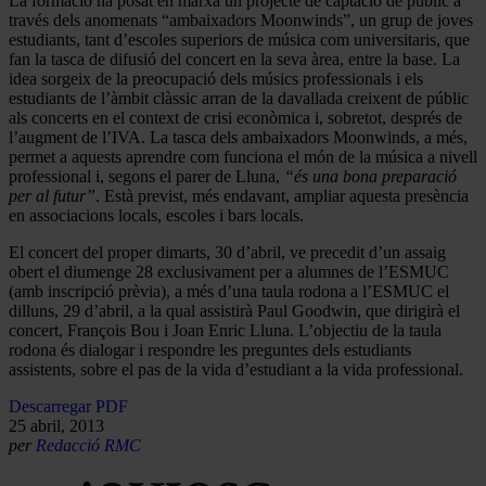
La formació ha posat en marxa un projecte de captació de públic a
través dels anomenats “ambaixadors Moonwinds”, un grup de joves
estudiants, tant d’escoles superiors de música com universitaris, que
fan la tasca de difusió del concert en la seva àrea, entre la base. La
idea sorgeix de la preocupació dels músics professionals i els
estudiants de l’àmbit clàssic arran de la davallada creixent de públic
als concerts en el context de crisi econòmica i, sobretot, després de
l’augment de l’IVA. La tasca dels ambaixadors Moonwinds, a més,
permet a aquests aprendre com funciona el món de la música a nivell
professional i, segons el parer de Lluna,
“és una bona preparació
per al futur”
. Està previst, més endavant, ampliar aquesta presència
en associacions locals, escoles i bars locals.
El concert del proper dimarts, 30 d’abril, ve precedit d’un assaig
obert el diumenge 28 exclusivament per a alumnes de l’ESMUC
(amb inscripció prèvia), a més d’una taula rodona a l’ESMUC el
dilluns, 29 d’abril, a la qual assistirà Paul Goodwin, que dirigirà el
concert, François Bou i Joan Enric Lluna. L’objectiu de la taula
rodona és dialogar i respondre les preguntes dels estudiants
assistents, sobre el pas de la vida d’estudiant a la vida professional.
Descarregar PDF
25 abril, 2013
per
Redacció RMC