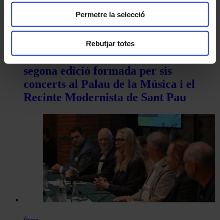
Permetre la selecció
Temporades i festivals
Rebutjar totes
El Sant Pau Festival presenta una
segona edició formada per sis
concerts al Palau de la Música i el
Recinte Modernista de Sant Pau
Òpera