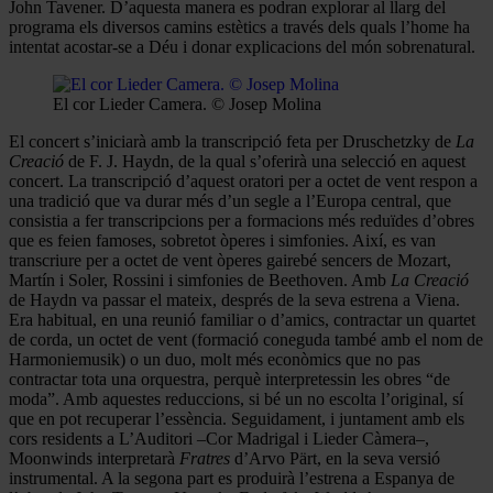
John Tavener. D’aquesta manera es podran explorar al llarg del
programa els diversos camins estètics a través dels quals l’home ha
intentat acostar-se a Déu i donar explicacions del món sobrenatural.
El cor Lieder Camera. © Josep Molina
El concert s’iniciarà amb la transcripció feta per Druschetzky de
La
Creació
de F. J. Haydn, de la qual s’oferirà una selecció en aquest
concert. La transcripció d’aquest oratori per a octet de vent respon a
una tradició que va durar més d’un segle a l’Europa central, que
consistia a fer transcripcions per a formacions més reduïdes d’obres
que es feien famoses, sobretot òperes i simfonies. Així, es van
transcriure per a octet de vent òperes gairebé sencers de Mozart,
Martín i Soler, Rossini i simfonies de Beethoven. Amb
La Creació
de Haydn va passar el mateix, després de la seva estrena a Viena.
Era habitual, en una reunió familiar o d’amics, contractar un quartet
de corda, un octet de vent (formació coneguda també amb el nom de
Harmoniemusik) o un duo, molt més econòmics que no pas
contractar tota una orquestra, perquè interpretessin les obres “de
moda”. Amb aquestes reduccions, si bé un no escolta l’original, sí
que en pot recuperar l’essència. Seguidament, i juntament amb els
cors residents a L’Auditori –Cor Madrigal i Lieder Càmera–,
Moonwinds interpretarà
Fratres
d’Arvo Pärt, en la seva versió
instrumental. A la segona part es produirà l’estrena a Espanya de