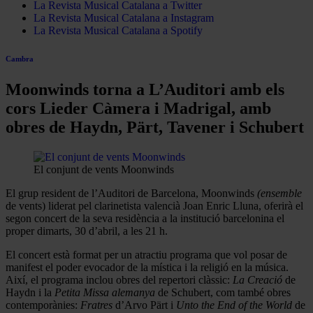
La Revista Musical Catalana a Twitter
La Revista Musical Catalana a Instagram
La Revista Musical Catalana a Spotify
Cambra
Moonwinds torna a L’Auditori amb els
cors Lieder Càmera i Madrigal, amb
obres de Haydn, Pärt, Tavener i Schubert
El conjunt de vents Moonwinds
El grup resident de l’Auditori de Barcelona, Moonwinds
(ensemble
de vents) liderat pel clarinetista valencià Joan Enric Lluna, oferirà el
segon concert de la seva residència a la institució barcelonina el
proper dimarts, 30 d’abril, a les 21 h.
El concert està format per un atractiu programa que vol posar de
manifest el poder evocador de la mística i la religió en la música.
Així, el programa inclou obres del repertori clàssic:
La Creació
de
Haydn i la
Petita Missa alemanya
de Schubert, com també obres
contemporànies:
Fratres
d’Arvo Pärt i
Unto the End of the World
de