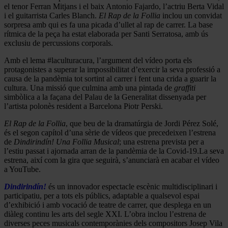
el tenor Ferran Mitjans i el baix Antonio Fajardo, l’actriu Berta Vidal
i el guitarrista Carles Blanch.
El Rap de la Follia
inclou un convidat
sorpresa amb qui es fa una picada d’ullet al rap de carrer. La base
rítmica de la peça ha estat elaborada per Santi Serratosa, amb ús
exclusiu de percussions corporals.
Amb el lema #laculturacura, l’argument del vídeo porta els
protagonistes a superar la impossibilitat d’exercir la seva professió a
causa de la pandèmia tot sortint al carrer i fent una crida a guarir la
cultura. Una missió que culmina amb una pintada de
graffiti
simbòlica a la façana del Palau de la Generalitat dissenyada per
l’artista polonès resident a Barcelona Piotr Perski.
El Rap de la Follia
, que beu de la dramatúrgia de Jordi Pérez Solé,
és el segon capítol d’una sèrie de vídeos que precedeixen l’estrena
de
Dindirindín! Una Follia Musical
; una estrena prevista per a
l’estiu passat i ajornada arran de la pandèmia de la Covid-19.La seva
estrena, així com la gira que seguirà, s’anunciarà en acabar el vídeo
a YouTube.
Dindirindín!
és un innovador espectacle escènic multidisciplinari i
participatiu, per a tots els públics, adaptable a qualsevol espai
d’exhibició i amb vocació de teatre de carrer, que desplega en un
diàleg continu les arts del segle XXI. L’obra inclou l’estrena de
diverses peces musicals contemporànies dels compositors Josep Vila