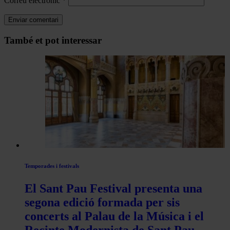
Correu electrònic
*
Navegar
També et pot interessar
per
les
articles
de
Actualitat
Temporades i festivals
El Sant Pau Festival presenta una
segona edició formada per sis
concerts al Palau de la Música i el