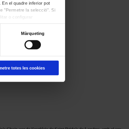
 En el quadre inferior pot
e "Permetre la selecció". Si
itar o configurar
Màrqueting
etre totes les cookies