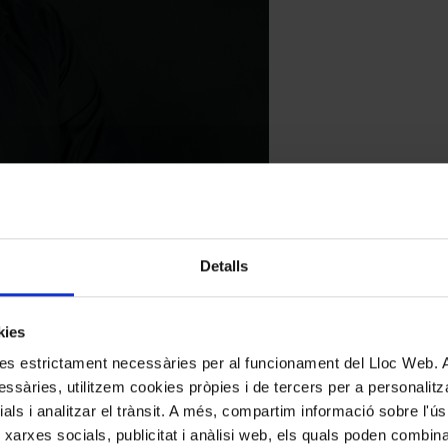
Detalls
mpre tindran lloc en dissabte; seran quatre propostes que segueixen la líni
roducció pròpia amb la
Música aquàtica
i la
Música per als reials focs arti
kies
e organista Arnau Reynés, titular de l’orgue de la basílica de Sant Fran
kies estrictament necessàries per al funcionament del Lloc Web.
 per Händel en les seves conegudes obres. El programa també inclourà u
ez, Nicola Barreca i Helio Garcia, trompetes; Guillem Domingo, trombó
ssàries, utilitzem cookies pròpies i de tercers per a personalitza
ials i analitzar el trànsit. A més, compartim informació sobre l'
 xarxes socials, publicitat i anàlisi web, els quals poden combin