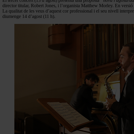
El tercer concert (13 d’agost) presenta una proposta
“nova i agosara
director titular, Robert Jones, i l’organista Matthew Morley. En versi
La qualitat de les veus d’aquest cor professional i el seu nivell inter
diumenge 14 d’agost (11 h).