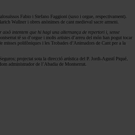
talosuïssos Fabio i Stefano Faggioni (saxo i orgue, respectivament).
larich Wallner i obres anònimes de cant medieval sacre armeni.
er això intentem que hi hagi una alternança de repertori i, sense
ontserrat té so d’orgue i molts artistes d’arreu del món han pogut tocar
 de misses polifòniques i les Trobades d’Animadors de Cant per a la
ros; projectat sota la direcció artística del P. Jordi-Agustí Piqué,
dom administrador de l’Abadia de Montserrat.