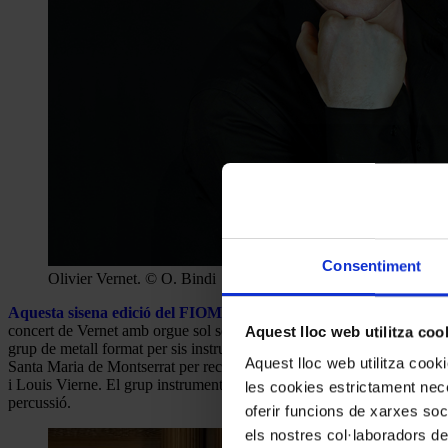
Consentiment
Olivier Vernet. © O. Bindi
Aquesta sisena edició del FIOM comprèn quatre concerts
, que se
concert de Vernet amb orgue sol serà seguit (el 16 de juliol) per la p
Aquest lloc web utilitza coo
grup de metall format per sis instrumentistes i percussió, amb el mestr
Aquest lloc web utilitza coo
Santa Maria de Montserrat per recrear la impressió acústica volguda
i Louis Vierne. El grup instrumental estarà format per Gonzalo Álvar
les cookies estrictament nece
percussió.
oferir funcions de xarxes soc
els nostres col·laboradors de