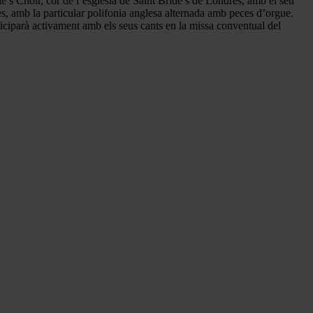
de’s Choir, cor de l’església de Saint Bride’s de Londres, amb el seu
etes, amb la particular polifonia anglesa alternada amb peces d’orgue.
rticiparà activament amb els seus cants en la missa conventual del