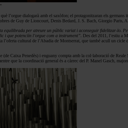
”
 què l’orgue dialogarà amb el saxòfon; el protagonitzaran els germans i
u obres de Guy de Lioncourt, Denis Bedard, J. S. Bach, Giorgio Paris, A
a equilibrada per atreure un públic variat i aconseguir fidelitzar-lo. P
blic i que potenciïn l’orgue com a instrument”.
Des del 2011, l’estiu a M
a l’oferta cultural de l’Abadia de Montserrat, que també acull un cicle
 (de Caixa Penedès) i enguany compta amb la col·laboració de Reale Segu
ntre que la coordinació general és a càrrec del P. Manel Gasch, major