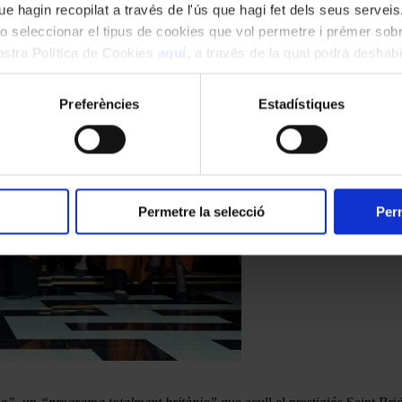
e hagin recopilat a través de l'ús que hagi fet dels seus serveis.
o seleccionar el tipus de cookies que vol permetre i prémer sobr
nostra Política de Cookies
aquí
, a través de la qual podrà deshabil
ment.
Preferències
Estadístiques
Permetre la selecció
Perm