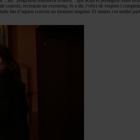
da”
, un
“programa totalment britànic”
que acull el prestigiós Saint Bri
ó de concert, recrearan un
evensong
, és a dir, l’ofici de vespres i compl
pretatiu fan d’aquest concert un moment singular. El mateix cor també pa