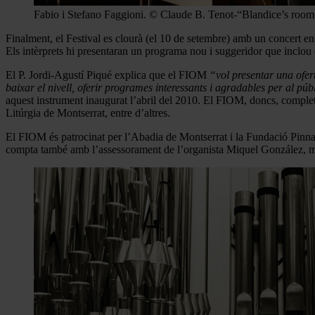
Fabio i Stefano Faggioni. © Claude B. Tenot-“Blandice’s room
Finalment, el Festival es clourà (el 10 de setembre) amb un concert en
Els intèrprets hi presentaran un programa nou i suggeridor que inclo
El P. Jordi-Agustí Piqué explica que el FIOM
“vol presentar una ofert
baixar el nivell, oferir programes interessants i agradables per al pú
aquest instrument inaugurat l’abril del 2010. El FIOM, doncs, complet
Litúrgia de Montserrat, entre d’altres.
El FIOM és patrocinat per l’Abadia de Montserrat i la Fundació Pinnae
compta també amb l’assessorament de l’organista Miquel González, me