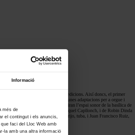
Informació
a artística eclèctica de les darreres edicions. Així doncs, el primer
ficials
de G. F. Händel. Es tracta d’unes adaptacions per a orgue i
cesc de Palma de Mallorca, que ompliran l’espai sonor de la basílica de
 A més de
na obra del compositor
“oblidat”
Miquel Capllonch, i de Robin Dinda
; Rubén Chordá, trompa; Mario Torrijo, tuba, i Juan Francisco Ruiz,
r el contingut i els anuncis,
ús que faci del Lloc Web amb
ar-la amb una altra informació