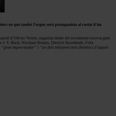
vadors en què també l’orgue serà protagonista al costat d’un
ció d’Olivier Vernet, organista titular del recentment renovat gran
de J. S. Bach, Nicolaus Bruhns, Dietrich Buxtehude, Felix
t
“gran improvisador”
i
“un dels intèrprets més dinàmics d’aquest