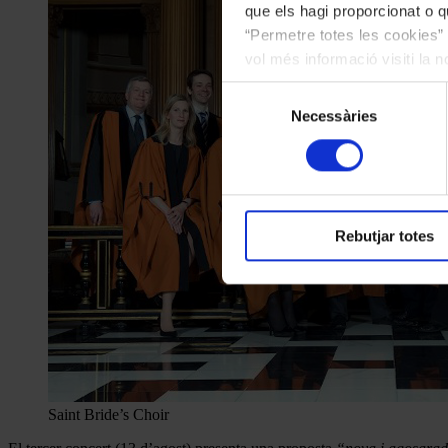
que els hagi proporcionat o qu
“Permetre totes les cookies” 
vol més informació visiti la 
les cookies en qualsevol mo
Selecció
Necessàries
de
consentiment
Rebutjar totes
Saint Bride’s Choir