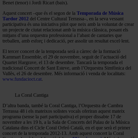
Benet (tenor) i Jordi Ricart (baix).
Aquest concert –que és el segon de la
Temporada de Música
Tardor 2012
del Centre Cultural Terrassa–, en la seva vessant
participativa és una iniciativa pilot que neix amb la voluntat de crear
un projecte de ciutat relacionat amb la música clàssica, posant els
mitjans d’una orquestra professional a l’abast de cantaries que
treballen, amb esforç i dedicació, per assolir un resultat excel·lent.
El tercer concert de la temporada serà a càrrec de la formació
Kammart Ensemble, el 29 de novembre, seguit de l’actuació del
Quartet Hargrave, el 13 de desembre. Tancarà la temporada el
tradicional Concert de Sant Esteve, amb l’Orquestra Simfònica del
Vallès, el 26 de desembre. Més informació i venda de localitats:
www.fundacioct.cat
.
La Coral Cantiga
D’altra banda, també la Coral Cantiga, l’Orquestra de Cambra
Terrassa 48 i els mateixos solistes vocals oferiran aquest mateix
programa (sense la part participativa) el proper dissabte 17 de
novembre a les 19 h, a la Sala de Concerts del Palau de la Música
Catalana dins el Cicle Coral Orfeó Català, en el que serà el primer
concert de la temporada 2012-13. Amb aquest concert la Coral