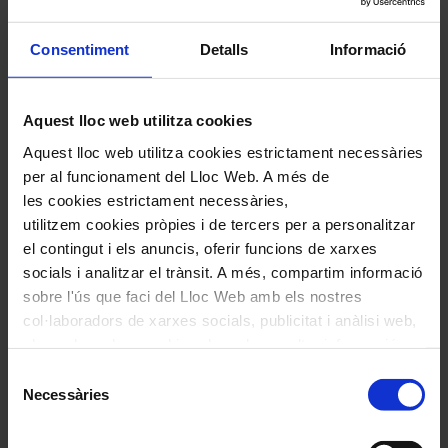
marcats amb
*
Comentari
*
Consentiment
Detalls
Informació
Aquest lloc web utilitza cookies
Aquest lloc web utilitza cookies estrictament necessàries
per al funcionament del Lloc Web. A més de
les cookies estrictament necessàries,
Nom
*
utilitzem cookies pròpies i de tercers per a personalitzar
el contingut i els anuncis, oferir funcions de xarxes
Correu electrònic
*
socials i analitzar el trànsit. A més, compartim informació
sobre l'ús que faci del Lloc Web amb els nostres
col·laboradors de xarxes socials, publicitat i anàlisi web,
Navegar
També et pot interessar
els quals poden combinar-la amb una altra informació
per
que els hagi proporcionat o que hagin recopilat a través
Selecció
les
de l'ús que hagi fet dels seus serveis. En el quadre
Necessàries
de
articles
inferior pot “Permetre totes les cookies” o seleccionar el
consentiment
de
tipus de cookies que vol permetre i prémer sobre