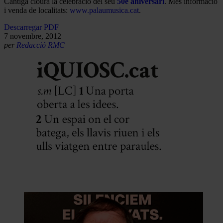
Cantiga clourà la celebració del seu
50è aniversari
. Més informació
i venda de localitats:
www.palaumusica.cat
.
Descarregar PDF
7 novembre, 2012
per
Redacció RMC