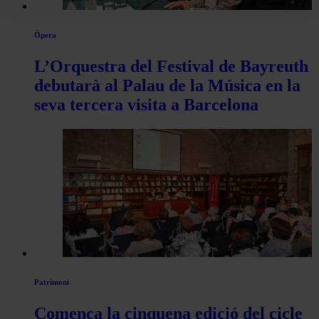
Òpera
L’Orquestra del Festival de Bayreuth
debutarà al Palau de la Música en la
seva tercera visita a Barcelona
Patrimoni
Comença la cinquena edició del cicle