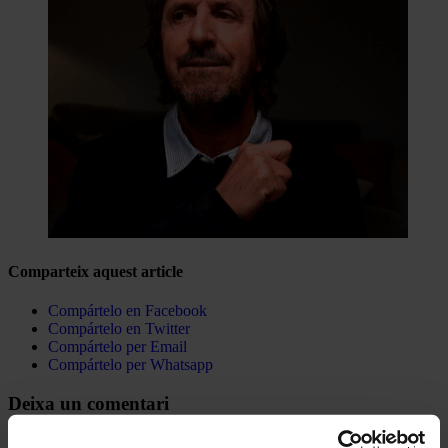
Comparteix aquest article
Compártelo en Facebook
Compártelo en Twitter
Compártelo per Email
Compártelo per Whatsapp
Deixa un comentari
L'adreça electrònica no es publicarà.
Els camps necessaris estan