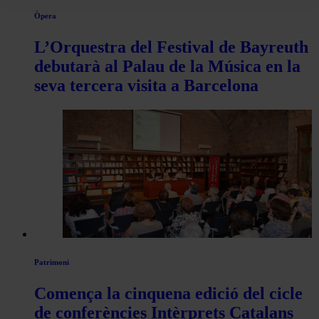
Òpera
L’Orquestra del Festival de Bayreuth
debutarà al Palau de la Música en la
seva tercera visita a Barcelona
Patrimoni
Comença la cinquena edició del cicle
de conferències Intèrprets Catalans