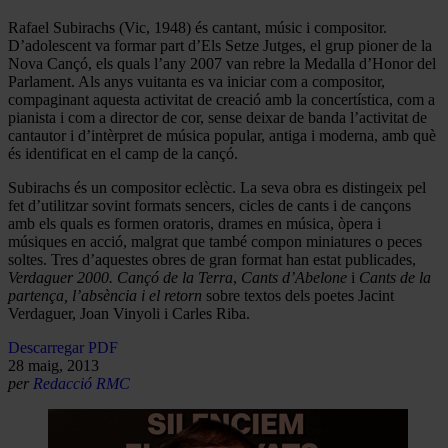
Rafael Subirachs (Vic, 1948) és cantant, músic i compositor.
D’adolescent va formar part d’Els Setze Jutges, el grup pioner de la
Nova Cançó, els quals l’any 2007 van rebre la Medalla d’Honor del
Parlament. Als anys vuitanta es va iniciar com a compositor,
compaginant aquesta activitat de creació amb la concertística, com a
pianista i com a director de cor, sense deixar de banda l’activitat de
cantautor i d’intèrpret de música popular, antiga i moderna, amb què
és identificat en el camp de la cançó.
Subirachs és un compositor eclèctic. La seva obra es distingeix pel
fet d’utilitzar sovint formats sencers, cicles de cants i de cançons
amb els quals es formen oratoris, drames en música, òpera i
músiques en acció, malgrat que també compon miniatures o peces
soltes. Tres d’aquestes obres de gran format han estat publicades,
Verdaguer 2000. Cançó de la Terra
,
Cants d’Abelone
i
Cants de la
partença, l’absència i el retorn
sobre textos dels poetes Jacint
Verdaguer, Joan Vinyoli i Carles Riba.
Descarregar PDF
28 maig, 2013
per
Redacció RMC