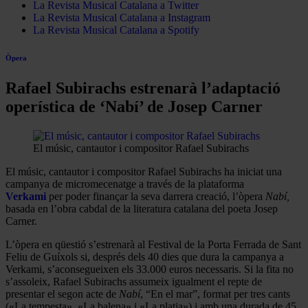
La Revista Musical Catalana a Twitter
La Revista Musical Catalana a Instagram
La Revista Musical Catalana a Spotify
Òpera
Rafael Subirachs estrenarà l’adaptació
operística de ‘Nabí’ de Josep Carner
El músic, cantautor i compositor Rafael Subirachs
El músic, cantautor i compositor Rafael Subirachs ha iniciat una
campanya de micromecenatge a través de la plataforma
Verkami
per poder finançar la seva darrera creació, l’òpera
Nabí,
basada en l’obra cabdal de la literatura catalana del poeta Josep
Carner.
L’òpera en qüestió s’estrenarà al Festival de la Porta Ferrada de Sant
Feliu de Guíxols si, després dels 40 dies que dura la campanya a
Verkami, s’aconsegueixen els 33.000 euros necessaris. Si la fita no
s’assoleix, Rafael Subirachs assumeix igualment el repte de
presentar el segon acte de
Nabí
, “En el mar”, format per tres cants
(«La tempesta», «La balena» i «La platja») i amb una durada de 45