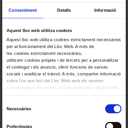
Consentiment
Detalls
Informació
Aquest lloc web utilitza cookies
Aquest lloc web utilitza cookies estrictament necessàries
per al funcionament del Lloc Web. A més de
Comparteix aquest article
les cookies estrictament necessàries,
Compártelo en Facebook
utilitzem cookies pròpies i de tercers per a personalitzar
Compártelo en Twitter
el contingut i els anuncis, oferir funcions de xarxes
Compártelo per Email
socials i analitzar el trànsit. A més, compartim informació
Compártelo per Whatsapp
sobre l'ús que faci del Lloc Web amb els nostres
Navegar
També et pot interessar
col·laboradors de xarxes socials, publicitat i anàlisi web,
per
els quals poden combinar-la amb una altra informació
les
que els hagi proporcionat o que hagin recopilat a través
Selecció
articles
de l'ús que hagi fet dels seus serveis. En el quadre
Necessàries
de
de
inferior pot “Permetre totes les cookies” o seleccionar el
consentiment
tipus de cookies que vol permetre i prémer sobre
Actualitat
Preferències