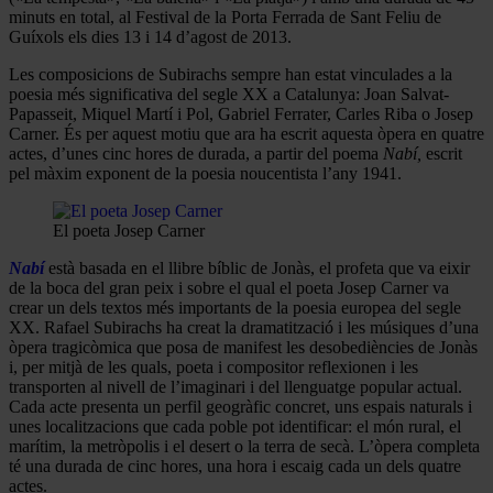
minuts en total, al Festival de la Porta Ferrada de Sant Feliu de
Guíxols els dies 13 i 14 d’agost de 2013.
Les composicions de Subirachs sempre han estat vinculades a la
poesia més significativa del segle XX a Catalunya: Joan Salvat-
Papasseit, Miquel Martí i Pol, Gabriel Ferrater, Carles Riba o Josep
Carner. És per aquest motiu que ara ha escrit aquesta òpera en quatre
actes, d’unes cinc hores de durada, a partir del poema
Nabí,
escrit
pel màxim exponent de la poesia noucentista l’any 1941.
El poeta Josep Carner
Nabí
està basada en el llibre bíblic de Jonàs, el profeta que va eixir
de la boca del gran peix i sobre el qual el poeta Josep Carner va
crear un dels textos més importants de la poesia europea del segle
XX. Rafael Subirachs ha creat la dramatització i les músiques d’una
òpera tragicòmica que posa de manifest les desobediències de Jonàs
i, per mitjà de les quals, poeta i compositor reflexionen i les
transporten al nivell de l’imaginari i del llenguatge popular actual.
Cada acte presenta un perfil geogràfic concret, uns espais naturals i
unes localitzacions que cada poble pot identificar: el món rural, el
marítim, la metròpolis i el desert o la terra de secà. L’òpera completa
té una durada de cinc hores, una hora i escaig cada un dels quatre
actes.