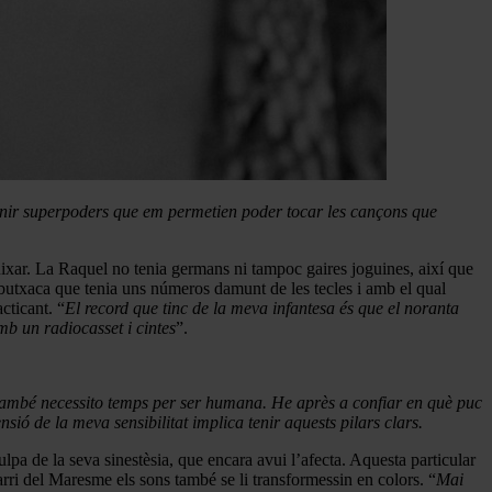
enir superpoders que em permetien poder tocar les cançons que
ibuixar. La Raquel no tenia germans ni tampoc gaires joguines, així que
 butxaca que tenia uns números damunt de les tecles i amb el qual
cticant. “
El record que tinc de la meva infantesa és que el noranta
mb un radiocasset i cintes
”.
ò també necessito temps per ser humana. He après a confiar en què puc
sió de la meva sensibilitat implica tenir aquests pilars clars.
culpa de la seva sinestèsia, que encara avui l’afecta. Aquesta particular
rri del Maresme els sons també se li transformessin en colors. “
Mai