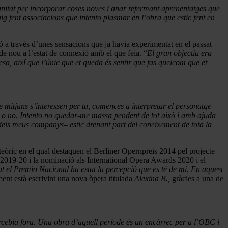
unitat per incorporar coses noves i anar refermant aprenentatges que
vaig fent associacions que intento plasmar en l’obra que estic fent en
ó a través d’unes sensacions que ja havia experimentat en el passat
de nou a l’estat de connexió amb el que feia. “
El gran objectiu era
esa, així que l’únic que et queda és sentir que fas quelcom que et
s mitjans s’interessen per tu, comences a interpretar el personatge
s o no. Intento no quedar-me massa pendent de tot això i amb ajuda
 dels meus companys– estic drenant part del coneixement de tota la
eòric en el qual destaquen el Berliner Opernpreis 2014 pel projecte
2019-20 i la nominació als International Opera Awards 2020 i el
t el Premio Nacional ha estat la percepció que es té de mi. En aquest
ent està escrivint una nova òpera titulada
Alexina B.,
gràcies a una de
ercebia fora. Una obra d’aquell període és un encàrrec per a l’OBC i