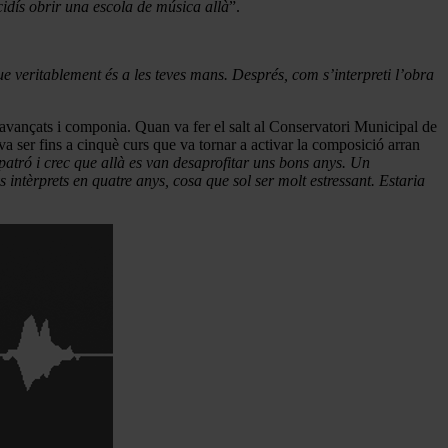
cidís obrir una escola de música allà
”.
ue veritablement és a les teves mans. Després, com s’interpreti l’obra
s avançats i componia. Quan va fer el salt al Conservatori Municipal de
a ser fins a cinquè curs que va tornar a activar la composició arran
 patró i crec que allà es van desaprofitar uns bons anys. Un
intèrprets en quatre anys, cosa que sol ser molt estressant. Estaria