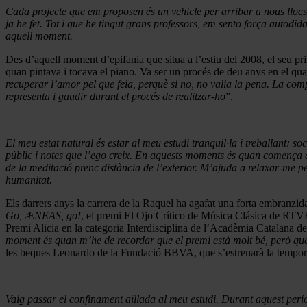
Cada projecte que em proposen és un vehicle per arribar a nous llocs.
ja he fet. Tot i que he tingut grans professors, em sento força autodida
aquell moment.
Des d’aquell moment d’epifania que situa a l’estiu del 2008, el seu pr
quan pintava i tocava el piano. Va ser un procés de deu anys en el qua
recuperar l’amor pel que feia, perquè si no, no valia la pena. La comp
representa i gaudir durant el procés de realitzar-ho
”.
El meu estat natural és estar al meu estudi tranquil·la i treballant: 
públic i notes que l’ego creix. En aquests moments és quan comença a
de la meditació prenc distància de l’exterior. M’ajuda a relaxar-me p
humanitat.
Els darrers anys la carrera de la Raquel ha agafat una forta embranzi
Go, ÆNEAS, go!
, el premi El Ojo Crítico de Música Clásica de RTVE
Premi Alicia en la categoria Interdisciplina de l’Acadèmia Catalana d
moment és quan m’he de recordar que el premi està molt bé, però que l
les beques Leonardo de la Fundació BBVA, que s’estrenarà la tempor
Vaig passar el confinament aïllada al meu estudi. Durant aquest perí