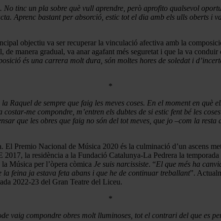
 No tinc un pla sobre què vull aprendre, però aprofito qualsevol oport
cta. Aprenc bastant per absorció, estic tot el dia amb els ulls oberts i 
incipal objectiu va ser recuperar la vinculació afectiva amb la composici
l, de manera gradual, va anar agafant més seguretat i que la va conduir 
osició és una carrera molt dura, són moltes hores de soledat i d’incert
*
soc la Raquel de sempre que faig les meves coses. En el moment en què el
 costar-me compondre, m’entren els dubtes de si estic fent bé les cose
ensar que les obres que faig no són del tot meves, que jo –com la resta
da. El Premio Nacional de Música 2020 és la culminació d’un ascens met
 2017, la residència a la Fundació Catalunya-La Pedrera la temporada 
e la Música per l’òpera còmica
Je suis narcissiste
. “
El que més ha canvia
a feina ja estava feta abans i que he de continuar treballant
”. Actualm
ada 2022-23 del Gran Teatre del Liceu.
*
ode vaig compondre obres molt lluminoses, tot el contrari del que es p