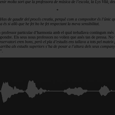
ir molta sort que la professora de música de l’escola, la Lys Vilà, de
*
l. Has de gaudir del procés creatiu, perquè com a compositor és l’únic q
és si allò que he fet ho he fet respectant la meva sensibilitat.
 un professor particular d’harmonia amb el qual treballava continguts mé
mpondre. Els seus nous professors no volien que anés tan de pressa. No v
nservatori eren bons, però el pla d’estudis ens tallava a tots pel mateix
rriba als estudis superiors s’ha de posar a l’altura dels seus companys 
”.