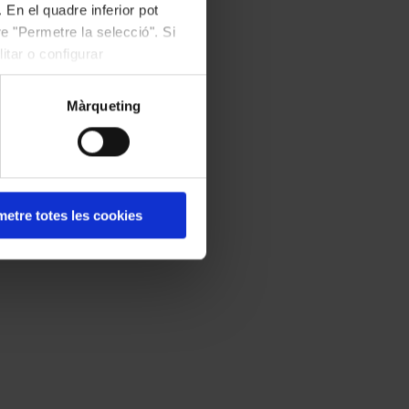
 En el quadre inferior pot
e "Permetre la selecció". Si
itar o configurar
Màrqueting
etre totes les cookies