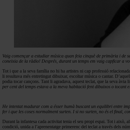
Vaig començar a estudiar música quan feia cinquè de primària i de 
coneixia de la ràdio! Després, durant un temps em vaig capficar a voler
Tot i que a la seva família no hi ha artistes ni cap professió relaciona
li resultava més entretingut dibuixar, escoltar música o cantar. D’aqu
podia tocar cançons. Tant li agradava, aquest teclat, que la seva àvia l
per cent del temps estava a la meva habitació fent dibuixos o tocant 
He intentat madurar com a ésser humà buscant un equilibri entre impl
fer i que les coses normalment surten. I si no surten, no és el final, 
Durant la infantesa cada activitat tenia el seu propi espai. Tot i això, 
condició, unida a l’aprenentatge primerenc del teclat a través dels nú