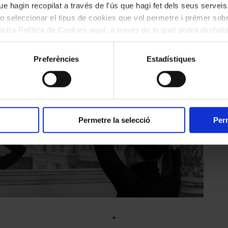
e hagin recopilat a través de l'ús que hagi fet dels seus serveis.
o seleccionar el tipus de cookies que vol permetre i prémer sobr
nostra Política de Cookies
aquí
, a través de la qual podrà deshabil
ment.
Preferències
Estadístiques
Permetre la selecció
Perm
*