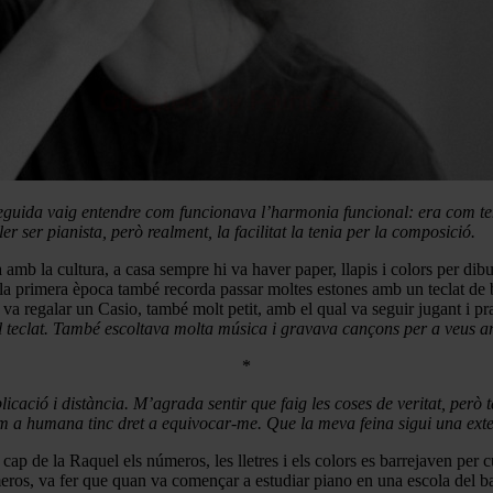
seguida vaig entendre com funcionava l’harmonia funcional: era com t
 ser pianista, però realment, la facilitat la tenia per la composició.
da amb la cultura, a casa sempre hi va haver paper, llapis i colors per d
ella primera època també recorda passar moltes estones amb un teclat de
i va regalar un Casio, també molt petit, amb el qual va seguir jugant i pra
el teclat. També escoltava molta música i gravava cançons per a veus a
*
icació i distància. M’agrada sentir que faig les coses de veritat, per
com a humana tinc dret a equivocar-me. Que la meva feina sigui una exten
al cap de la Raquel els números, les lletres i els colors es barrejaven per 
meros, va fer que quan va començar a estudiar piano en una escola del ba