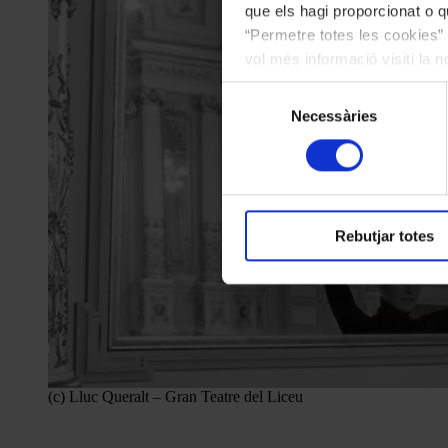
que els hagi proporcionat o qu
“Permetre totes les cookies” 
vol més informació visiti la 
les cookies en qualsevol mo
Selecció
Necessàries
de
consentiment
Rebutjar totes
(c) Lluc Queralt – Gran Teatre del Liceu