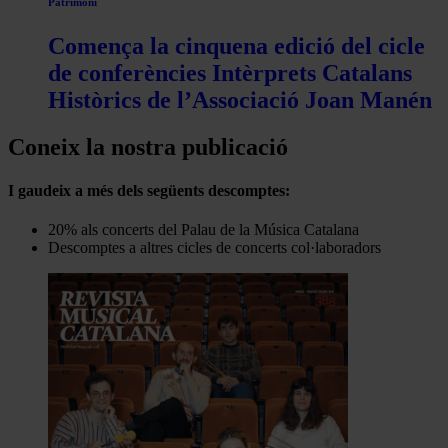
Patrimoni
Comença la cinquena edició del cicle
de conferències Intèrprets Catalans
Històrics de l’Associació Joan Manén
Coneix la nostra publicació
I gaudeix a més dels següents descomptes:
20% als concerts del Palau de la Música Catalana
Descomptes a altres cicles de concerts col·laboradors