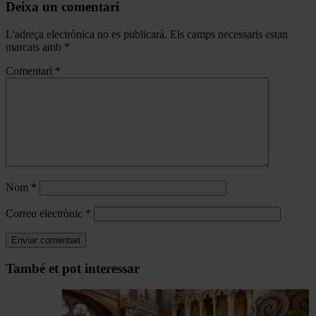
Deixa un comentari
L'adreça electrònica no es publicarà.
Els camps necessaris estan
marcats amb
*
Comentari
*
Nom
*
Correu electrònic
*
Navegar
També et pot interessar
per
les