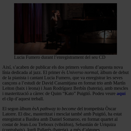
Lucia Fumero durant l’enregistrament del seu CD
Així, s’acaben de publicar els dos primers volums d’aquesta nova
línia dedicada al jazz. El primer és
Universo normal
, àlbum de debut
de la pianista i cantant Lucia Fumero, que va enregistrar les seves
cançons a l’estudi de David Casamitjana en format trio amb Martín
Leiton (baix i leona) i Juan Rodríguez Berbín (bateria), amb mescles
i masterització a càrrec de Quim “Kato” Puigtió. Podeu veure
aquí
el clip d’aquest treball.
El segon àlbum és
A pathway to become
del trompetista Òscar
Latorre. El disc, masteritzat i mesclat també amb Puigtió, ha estat
enregistrat a Basilea amb Daniel Somaroo, en format quartet al
costat de Jean-Lou Treboux (vibràfon), Sebastián de Uriquiza
(contrabaix), Jordi Pallarés (bateria), a més d’algunes