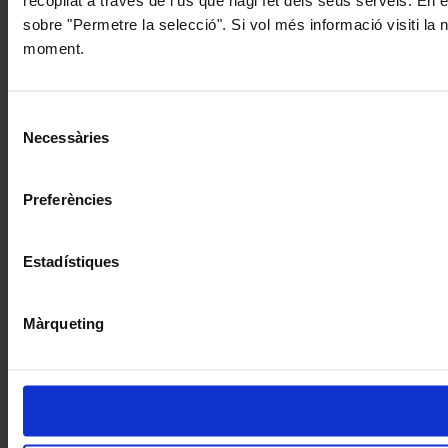
recopilat a través de l'ús que hagi fet dels seus serveis. En 
sobre "Permetre la selecció". Si vol més informació visiti la
moment.
Selecció
Necessàries
de
consentiment
Preferències
Estadístiques
Màrqueting