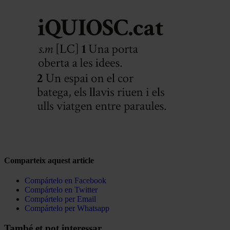
Comparteix aquest article
Compártelo en Facebook
Compártelo en Twitter
Compártelo per Email
Compártelo per Whatsapp
Navegar
També et pot interessar