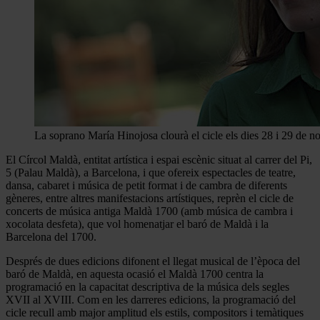
La soprano María Hinojosa clourà el cicle els dies 28 i 29 de 
El Círcol Maldà, entitat artística i espai escènic situat al carrer del Pi,
5 (Palau Maldà), a Barcelona, i que ofereix espectacles de teatre,
dansa, cabaret i música de petit format i de cambra de diferents
gèneres, entre altres manifestacions artístiques, reprèn el cicle de
concerts de música antiga Maldà 1700 (amb música de cambra i
xocolata desfeta), que vol homenatjar el baró de Maldà i la
Barcelona del 1700.
Després de dues edicions difonent el llegat musical de l’època del
baró de Maldà, en aquesta ocasió el Maldà 1700 centra la
programació en la capacitat descriptiva de la música dels segles
XVII al XVIII. Com en les darreres edicions, la programació del
cicle recull amb major amplitud els estils, compositors i temàtiques