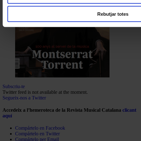
Rebutjar totes
Subscriu-te
Twitter feed is not available at the moment.
Segueix-nos a Twitter
Accedeix a l’hemeroteca de la Revista Musical Catalana
clicant
aquí
Compártelo en Facebook
Compártelo en Twitter
Compártelo per Email