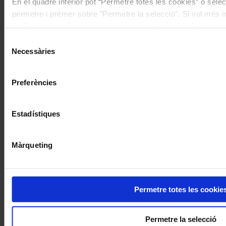
En el quadre inferior pot “Permetre totes les cookies” o selec
permetre i prémer sobre "Permetre la selecció". Si vol més inf
de Cookies
aquí
, a través de la qual podrà deshabilitar o co
moment.
Selecció
Necessàries
de
consentiment
Preferències
Estadístiques
Màrqueting
Permetre totes les cookie
Permetre la selecció