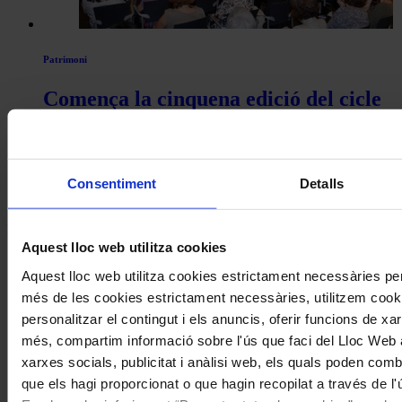
Patrimoni
Comença la cinquena edició del cicle
de conferències Intèrprets Catalans
Històrics de l’Associació Joan Manén
Consentiment
Detalls
Coneix la nostra publicació
I gaudeix a més dels següents descomptes:
Aquest lloc web utilitza cookies
20% als concerts del Palau de la Música Catalana
Aquest lloc web utilitza cookies estrictament necessàries pe
Descomptes a altres cicles de concerts col·laboradors
més de les cookies estrictament necessàries, utilitzem cooki
personalitzar el contingut i els anuncis, oferir funcions de xarx
més, compartim informació sobre l'ús que faci del Lloc Web 
xarxes socials, publicitat i anàlisi web, els quals poden com
que els hagi proporcionat o que hagin recopilat a través de l'