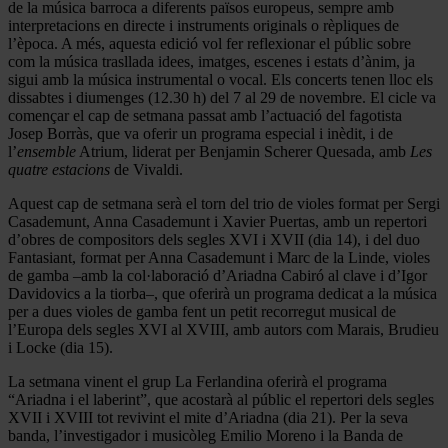
de la música barroca a diferents països europeus, sempre amb
interpretacions en directe i instruments originals o rèpliques de
l’època. A més, aquesta edició vol fer reflexionar el públic sobre
com la música trasllada idees, imatges, escenes i estats d’ànim, ja
sigui amb la música instrumental o vocal. Els concerts tenen lloc els
dissabtes i diumenges (12.30 h) del 7 al 29 de novembre. El cicle va
començar el cap de setmana passat amb l’actuació del fagotista
Josep Borràs, que va oferir un programa especial i inèdit, i de
l’
ensemble
Atrium, liderat per Benjamin Scherer Quesada, amb
Les
quatre estacions
de Vivaldi.
Aquest cap de setmana serà el torn del trio de violes format per Sergi
Casademunt, Anna Casademunt i Xavier Puertas, amb un repertori
d’obres de compositors dels segles XVI i XVII (dia 14), i del duo
Fantasiant, format per Anna Casademunt i Marc de la Linde, violes
de gamba –amb la col·laboració d’Ariadna Cabiró al clave i d’Igor
Davidovics a la tiorba–, que oferirà un programa dedicat a la música
per a dues violes de gamba fent un petit recorregut musical de
l’Europa dels segles XVI al XVIII, amb autors com Marais, Brudieu
i Locke (dia 15).
La setmana vinent el grup La Ferlandina oferirà el programa
“Ariadna i el laberint”, que acostarà al públic el repertori dels segles
XVII i XVIII tot revivint el mite d’Ariadna (dia 21). Per la seva
banda, l’investigador i musicòleg Emilio Moreno i la Banda de