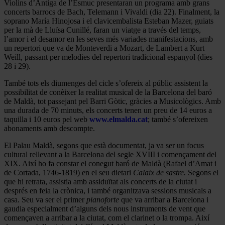
Violins d’Antiga de l’Esmuc presentaran un programa amb grans
concerts barrocs de Bach, Telemann i Vivaldi (dia 22). Finalment, la
soprano María Hinojosa i el clavicembalista Esteban Mazer, guiats
per la mà de Lluïsa Cunillé, faran un viatge a través del temps,
l’amor i el desamor en les seves més variades manifestacions, amb
un repertori que va de Monteverdi a Mozart, de Lambert a Kurt
Weill, passant per melodies del repertori tradicional espanyol (dies
28 i 29).
També tots els diumenges del cicle s’ofereix al públic assistent la
possibilitat de conèixer la realitat musical de la Barcelona del baró
de Maldà, tot passejant pel Barri Gòtic, gràcies a Musicològics. Amb
una durada de 70 minuts, els concerts tenen un preu de 14 euros a
taquilla i 10 euros pel web
www.elmalda.cat
; també s’ofereixen
abonaments amb descompte.
El Palau Maldà, segons que està documentat, ja va ser un focus
cultural rellevant a la Barcelona del segle XVIII i començament del
XIX. Així ho fa constar el conegut baró de Maldà (Rafael d’Amat i
de Cortada, 1746-1819) en el seu dietari
Calaix de sastre.
Segons el
que hi retrata, assistia amb assiduïtat als concerts de la ciutat i
després en feia la crònica, i també organitzava sessions musicals a
casa. Seu va ser el primer
pianoforte
que va arribar a Barcelona i
gaudia especialment d’alguns dels nous instruments de vent que
començaven a arribar a la ciutat, com el clarinet o la trompa. Així