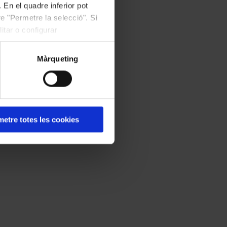
 En el quadre inferior pot
e "Permetre la selecció". Si
itar o configurar
Màrqueting
etre totes les cookies