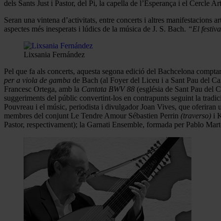
dels Sants Just i Pastor, del Pi, la capella de l’Esperança i el Cercle Ar
Seran una vintena d’activitats, entre concerts i altres manifestacions a
aspectes més inesperats i lúdics de la música de J. S. Bach.
“El festiva
Lixsania Fernández
Pel que fa als concerts, aquesta segona edició del Bachcelona comptar
per a viola de gamba
de Bach (al Foyer del Liceu i a Sant Pau del Cam
Francesc Ortega, amb la
Cantata BWV 88
(església de Sant Pau del Ca
suggeriments del públic convertint-los en contrapunts seguint la tradic
Pouvreau i el músic, periodista i divulgador Joan Vives, que oferiran
membres del conjunt Le Tendre Amour Sébastien Perrin
(traverso)
i K
Pastor, respectivament); la Garnati Ensemble, formada per Pablo Marto