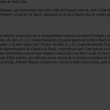
tístic de Sant Lluc.
rtístiques, que permetran anar més enllà del format concert, amb l’objecti
l també vol parlar de Bach; plantejar-se la seva figura des de moltes p
à amb les actuacions de la violagambista cubana Lixsania Fernández amb
p, els dies 21 i 22, respectivament); els participants de la Beca Bach d
mp i a la dels Sants Just i Pastor, els dies 22 i 23, respectivament); l’or
ió improvisadora de l’època de Bach –experiència que l’any passat va tenir
 una conferència concert que relatarà i musicarà com Pau Casals va desc
aty Elkin (oboè), que oferiran peces entorn de la temàtica amorosa en l’o
s (violí), Alberto Martos (violoncel) i Yuval Gotlibovich (viola), amb 