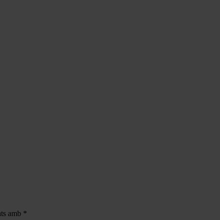
cats amb
*