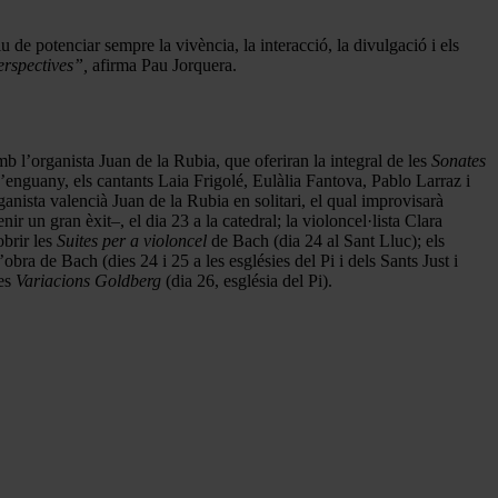
u de potenciar sempre la vivència, la interacció, la divulgació i els
erspectives”,
afirma Pau Jorquera.
 l’organista Juan de la Rubia, que oferiran la integral de les
Sonates
’enguany, els cantants Laia Frigolé, Eulàlia Fantova, Pablo Larraz i
ganista valencià Juan de la Rubia en solitari, el qual improvisarà
 un gran èxit–, el dia 23 a la catedral; la violoncel·lista Clara
obrir les
Suites per a violoncel
de Bach (dia 24 al Sant Lluc); els
bra de Bach (dies 24 i 25 a les esglésies del Pi i dels Sants Just i
les
Variacions Goldberg
(dia 26, església del Pi).