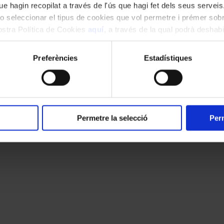
e hagin recopilat a través de l'ús que hagi fet dels seus serveis.
o seleccionar el tipus de cookies que vol permetre i prémer sobr
nostra Política de Cookies
aquí
, a través de la qual podrà deshabil
ment.
Preferències
Estadístiques
Permetre la selecció
Perm