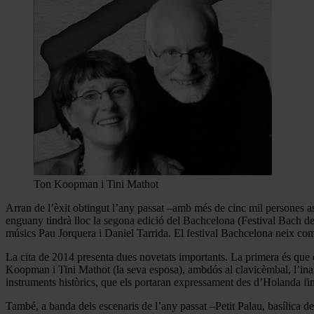
Ton Koopman i Tini Mathot
Arran de l’èxit obtingut l’any passat –amb més de cinc mil persones assis
enguany tindrà lloc la segona edició del Bachcelona (Festival Bach de
músics Pau Jorquera i Daniel Tarrida. El festival Bachcelona neix co
La cita de 2014 presenta dues novetats importants. La primera és que el 
Koopman i Tini Mathot (la seva esposa), ambdós al clavicèmbal, l’inau
instruments històrics, que els portaran expressament des d’Holanda fi
També, a banda dels escenaris de l’any passat –Petit Palau, basílica d