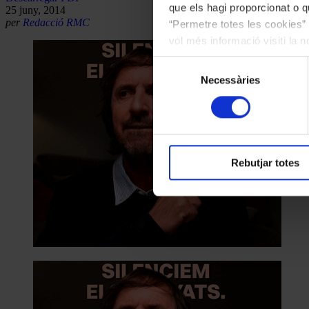
que els hagi proporcionat o qu
25 juny, 2014
per
Redacció RMC
“Permetre totes les cookies” 
vol més informació visiti la 
les cookies en qualsevol mo
Selecció
Necessàries
de
consentiment
Rebutjar totes