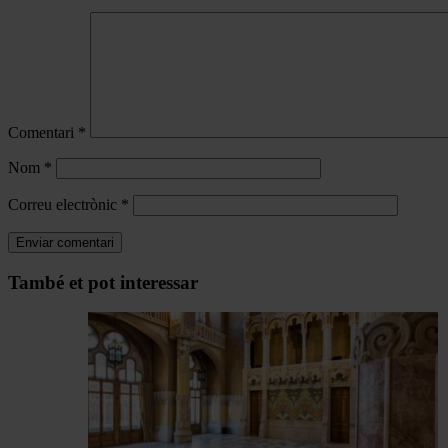
Comentari
*
Nom
*
Correu electrònic
*
Navegar
També et pot interessar
per
les
articles
de
Actualitat