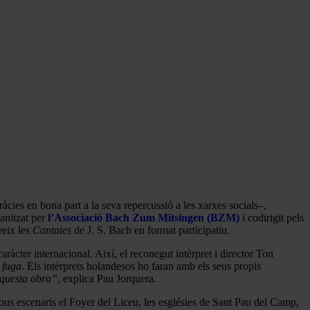
gràcies en bona part a la seva repercussió a les xarxes socials–,
anitzat per
l’Associació Bach Zum Mitsingen (BZM)
i codirigit pels
reix les
Cantates
de J. S. Bach en format participatiu.
aràcter internacional. Així, el reconegut intèrpret i director Ton
a fuga
. Els intèrprets holandesos ho faran amb els seus propis
aquesta obra”
, explica Pau Jorquera.
ous escenaris el Foyer del Liceu, les esglésies de Sant Pau del Camp,