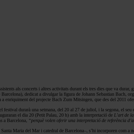
tents als concerts i altres activitats durant els tres dies que va durar, 
 Barcelona), dedicat a divulgar la figura de Johann Sebastian Bach, org
m a enriquiment del projecte Bach Zum Mitsingen, que des del 2011 ofe
festival durarà una setmana, del 20 al 27 de juliol, i la segona, el seu c
guraran el dia 20 (Petit Palau, 20 h) amb la interpretació de
L’art de l
ns a Barcelona,
“perquè volen oferir una interpretació de referència d’
e Santa Maria del Mar i catedral de Barcelona–, s’hi incorporen com a n