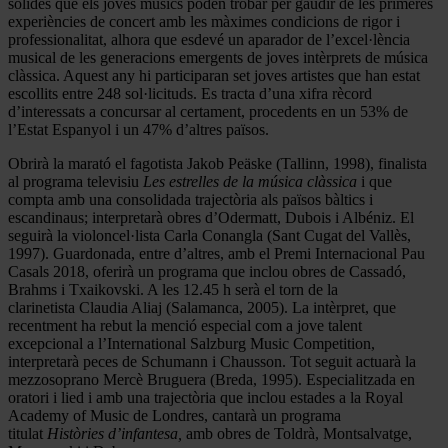
sòlides que els joves músics poden trobar per gaudir de les primeres
experiències de concert amb les màximes condicions de rigor i
professionalitat, alhora que esdevé un aparador de l’excel·lència
musical de les generacions emergents de joves intèrprets de música
clàssica. Aquest any hi participaran set joves artistes que han estat
escollits entre 248 sol·licituds. Es tracta d’una xifra rècord
d’interessats a concursar al certament, procedents en un 53% de
l’Estat Espanyol i un 47% d’altres països.
Obrirà la marató el fagotista Jakob Peäske (Tallinn, 1998), finalista
al programa televisiu
Les estrelles de la música clàssica
i que
compta amb
una consolidada trajectòria als països bàltics i
escandinaus; interpretarà obres d’Odermatt, Dubois i Albéniz. El
seguirà la violoncel·lista Carla Conangla (Sant Cugat del Vallès,
1997). Guardonada, entre d’altres, amb el Premi Internacional Pau
Casals 2018, oferirà un programa que inclou obres de Cassadó,
Brahms i Txaikovski. A les 12.45 h serà el torn de la
clarinetista Claudia Aliaj (Salamanca, 2005). La intèrpret, que
recentment ha rebut la menció especial com a jove talent
excepcional a l’International Salzburg Music Competition,
interpretarà peces de Schumann i Chausson. Tot seguit actuarà la
mezzosoprano Mercè Bruguera (Breda, 1995). Especialitzada en
oratori i lied i amb una trajectòria que inclou estades a la Royal
Academy of Music de Londres, cantarà un programa
titulat
Històries d’infantesa,
amb obres de Toldrà, Montsalvatge,