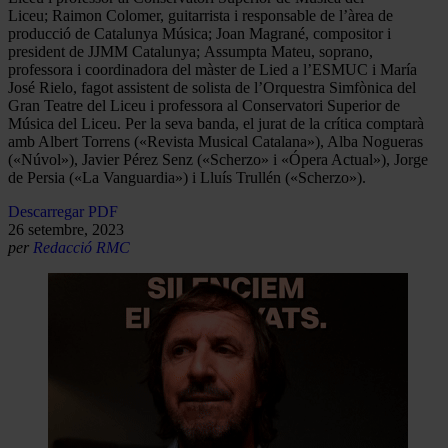
Liceu; Raimon Colomer, guitarrista i responsable de l’àrea de
producció de Catalunya Música; Joan Magrané, compositor i
president de JJMM Catalunya; Assumpta Mateu, soprano,
professora i coordinadora del màster de Lied a l’ESMUC i María
José Rielo, fagot assistent de solista de l’Orquestra Simfònica del
Gran Teatre del Liceu i professora al Conservatori Superior de
Música del Liceu. Per la seva banda, el jurat de la crítica comptarà
amb Albert Torrens («Revista Musical Catalana»), Alba Nogueras
(«Núvol»), Javier Pérez Senz («Scherzo» i «Ópera Actual»), Jorge
de Persia («La Vanguardia») i Lluís Trullén («Scherzo»).
Descarregar PDF
26 setembre, 2023
per
Redacció RMC