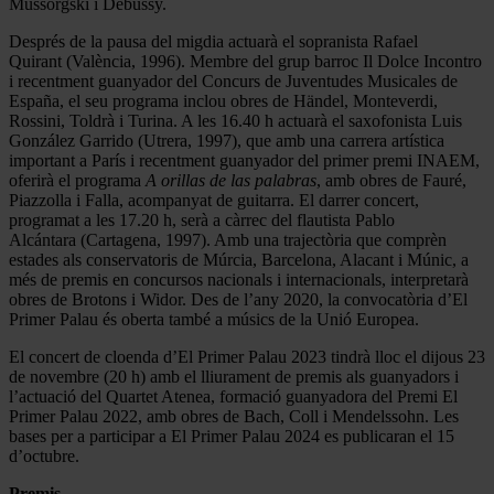
Mussorgski i Debussy.
Després de la pausa del migdia actuarà el sopranista Rafael
Quirant (València, 1996). Membre del grup barroc Il Dolce Incontro
i recentment guanyador del Concurs de Juventudes Musicales de
España, el seu programa inclou obres de Händel, Monteverdi,
Rossini, Toldrà i Turina. A les 16.40 h actuarà el saxofonista Luis
González Garrido (Utrera, 1997), que amb una carrera artística
important a París i recentment guanyador del primer premi INAEM,
oferirà el programa
A orillas de las palabras
, amb obres de Fauré,
Piazzolla i Falla, acompanyat de guitarra. El darrer concert,
programat a les 17.20 h, serà a càrrec del flautista Pablo
Alcántara (Cartagena, 1997). Amb una trajectòria que comprèn
estades als conservatoris de Múrcia, Barcelona, Alacant i Múnic, a
més de premis en concursos nacionals i internacionals, interpretarà
obres de Brotons i Widor. Des de l’any 2020, la convocatòria d’El
Primer Palau és oberta també a músics de la Unió Europea.
El concert de cloenda d’El Primer Palau 2023 tindrà lloc el dijous 23
de novembre (20 h) amb el lliurament de premis als guanyadors i
l’actuació del Quartet Atenea, formació guanyadora del Premi El
Primer Palau 2022, amb obres de Bach, Coll i Mendelssohn. Les
bases per a participar a El Primer Palau 2024 es publicaran el 15
d’octubre.
Premis