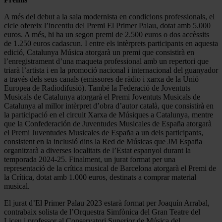
A més del debut a la sala modernista en condicions professionals, el
cicle ofereix l’incentiu del Premi El Primer Palau, dotat amb 5.000
euros. A més, hi ha un segon premi de 2.500 euros o dos accèssits
de 1.250 euros cadascun. I entre els intèrprets participants en aquesta
edició, Catalunya Música atorgarà un premi que consistirà en
l’enregistrament d’una maqueta professional amb un repertori que
triarà l’artista i en la promoció nacional i internacional del guanyador
a través dels seus canals (emissores de ràdio i xarxa de la Unió
Europea de Radiodifusió). També la Federació de Joventuts
Musicals de Catalunya atorgarà el Premi Joventuts Musicals de
Catalunya al millor intèrpret d’obra d’autor català, que consistirà en
la participació en el circuit Xarxa de Músiques a Catalunya, mentre
que la Confederación de Juventudes Musicales de España atorgarà
el Premi Juventudes Musicales de España a un dels participants,
consistent en la inclusió dins la Red de Músicas que JM España
organitzarà a diverses localitats de l’Estat espanyol durant la
temporada 2024-25. Finalment, un jurat format per una
representació de la crítica musical de Barcelona atorgarà el Premi de
la Crítica, dotat amb 1.000 euros, destinats a comprar material
musical.
El jurat d’El Primer Palau 2023 estarà format per Joaquín Arrabal,
contrabaix solista de l’Orquestra Simfònica del Gran Teatre del
Liceu i professor al Conservatori Superior de Música del