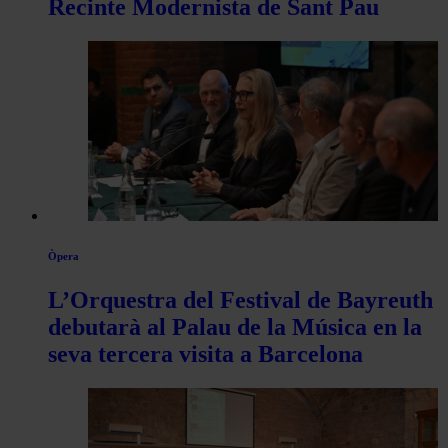
Recinte Modernista de Sant Pau
Òpera
L’Orquestra del Festival de Bayreuth
debutarà al Palau de la Música en la
seva tercera visita a Barcelona