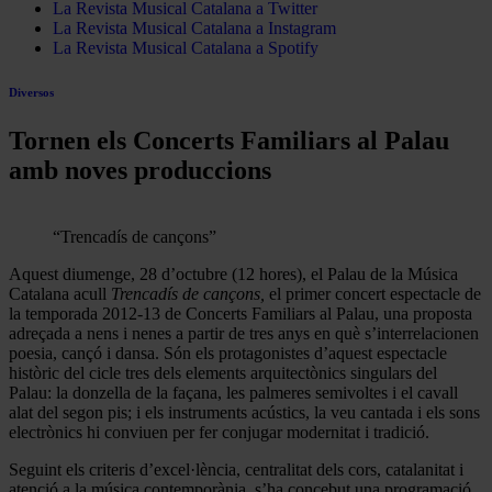
La Revista Musical Catalana a Twitter
La Revista Musical Catalana a Instagram
La Revista Musical Catalana a Spotify
Diversos
Tornen els Concerts Familiars al Palau
amb noves produccions
“Trencadís de cançons”
Aquest diumenge, 28 d’octubre (12 hores), el Palau de la Música
Catalana acull
Trencadís de cançons,
el primer concert espectacle de
la temporada 2012-13 de Concerts Familiars al Palau, una proposta
adreçada a nens i nenes a partir de tres anys en què s’interrelacionen
poesia, cançó i dansa. Són els protagonistes d’aquest espectacle
històric del cicle tres dels elements arquitectònics singulars del
Palau: la donzella de la façana, les palmeres semivoltes i el cavall
alat del segon pis; i els instruments acústics, la veu cantada i els sons
electrònics hi conviuen per fer conjugar modernitat i tradició.
Seguint els criteris d’excel·lència, centralitat dels cors, catalanitat i
atenció a la música contemporània, s’ha concebut una programació