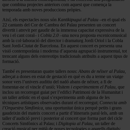
que combina projectes anteriors com aquest que comença la
temporada amb noves produccions pròpies.
Així, els espectacles nous són
Kantikipugui al Palau
–
en el qual els
22 cantants del Cor de Cambra del Palau presenten un concert
divertit i atrevit per gaudir de la immensa capacitat expressiva de la
veu i el cant coral– i
Cobla 2.0
–una nova proposta escenicomusical
amb la col·laboració del director i dramaturg Jordi Oriol i la Cobla
Sant Jordi-Ciutat de Barcelona. En aquest concert es presenta una
visió contemporània i moderna d’aquesta agrupació instrumental, tot
trencant alguns dels estereotips tradicionals atribuïts a aquest tipus de
formació.
També es presentaran quatre tallers nous:
Abans de néixer al Palau,
adreçat a dones en estat de gestació en què es du a terme un viatge
sonor vers l’univers auditiu del nadó abans de néixer, a fi de
fomentar-ne el vincle d’unió;
Visitem i experimentem el Palau,
que
inclou un recorregut guiat per l’edifici Patrimoni de la Humanitat i
un taller artístic en el qual s’experimenta amb alguna de les
tècniques artístiques observades durant el recorregut;
Connecta amb
l’Orquestra Simfònica,
una oportunitat única perquè petits i grans
gaudeixin del mateix concert a partir d’itineraris paral·lels, amb un
taller d’audició previ i posterior al concert que forma part del cicle
Concerts Simfònics al Palau; i
Digitopia al Palau,
un taller de
creació musical per mitjà de noves tecnologies o aparells digitals: