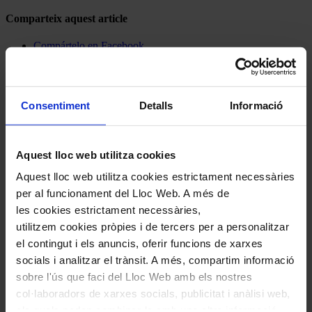
Comparteix aquest article
Compártelo en Facebook
Compártelo en Twitter
Compártelo per Email
Compártelo per Whatsapp
Consentiment
Detalls
Informació
Deixa un comentari
L'adreça electrònica no es publicarà.
Els camps necessaris estan
marcats amb
*
Aquest lloc web utilitza cookies
Comentari
*
Aquest lloc web utilitza cookies estrictament necessàries
per al funcionament del Lloc Web. A més de
les cookies estrictament necessàries,
utilitzem cookies pròpies i de tercers per a personalitzar
el contingut i els anuncis, oferir funcions de xarxes
socials i analitzar el trànsit. A més, compartim informació
sobre l'ús que faci del Lloc Web amb els nostres
Nom
*
col·laboradors de xarxes socials, publicitat i anàlisi web,
els quals poden combinar-la amb una altra informació