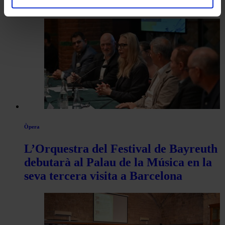
Recinte Modernista de Sant Pau
Òpera
L’Orquestra del Festival de Bayreuth
debutarà al Palau de la Música en la
seva tercera visita a Barcelona