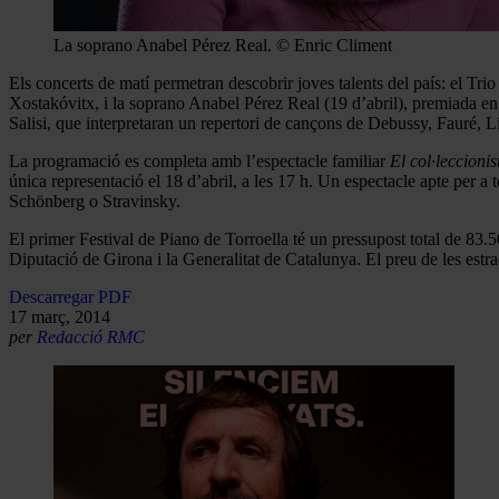
La soprano Anabel Pérez Real. © Enric Climent
Els concerts de matí permetran descobrir joves talents del país: el Tr
Xostakóvitx, i la soprano Anabel Pérez Real (19 d’abril), premiada 
Salisi, que interpretaran un repertori de cançons de Debussy, Fauré, Li
La programació es completa amb l’espectacle familiar
El col·leccioni
única representació el 18 d’abril, a les 17 h. Un espectacle apte per a
Schönberg o Stravinsky.
El primer Festival de Piano de Torroella té un pressupost total de 83.
Diputació de Girona i la Generalitat de Catalunya. El preu de les estr
Descarregar PDF
17 març, 2014
per
Redacció RMC