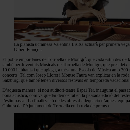
La pianista ucraïnesa Valentina Lisitsa actuarà per primera ve
Gibert François
El poble empordanès de Torroella de Montgrí, que cada estiu des de fa 
també per Joventuts Musicals de Torroella de Montgrí, que presideix des 
10.000 habitants i que aplega, a més, una Escola de Música amb 300 fam
concerts. Tal com Josep Lloret i Montse Faura van explicar en la roda d
Salzburg, que també tenen diversos festivals en temporada vacacional
D’aquesta manera, el nou auditori-teatre Espai Ter, inaugurat el passat
bona acústica, com va quedar demostrat en la passada edició del festiva
l’estiu passat. La finalització de les obres d’adequació d’aquest equip
Cultura de l’Ajuntament de Torroella en la roda de premsa.