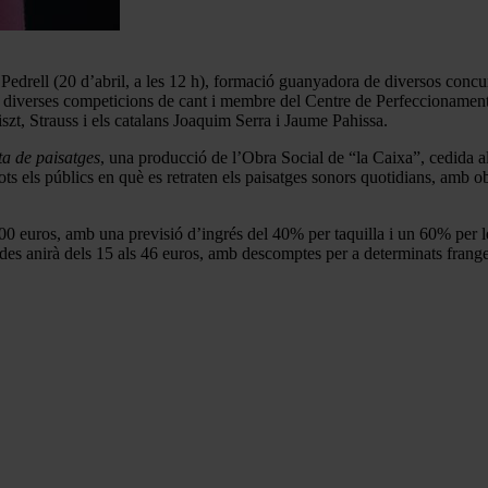
io Pedrell (20 d’abril, a les 12 h), formació guanyadora de diversos con
en diverses competicions de cant i membre del Centre de Perfeccionam
szt, Strauss i els catalans Joaquim Serra i Jaume Pahissa.
sta de paisatges
, una producció de l’Obra Social de “la Caixa”, cedida al
 tots els públics en què es retraten els paisatges sonors quotidians, amb 
500 euros, amb una previsió d’ingrés del 40% per taquilla i un 60% per 
ades anirà dels 15 als 46 euros, amb descomptes per a determinats frange