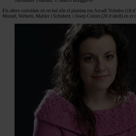
Alexandre Tharaud. © Marco Borggreve
Els altres convidats en recital són el pianista rus Arcadi Volodos (18
Mozart, Webern, Mahler i Schubert, i Josep Colom (20 d’abril) en el 