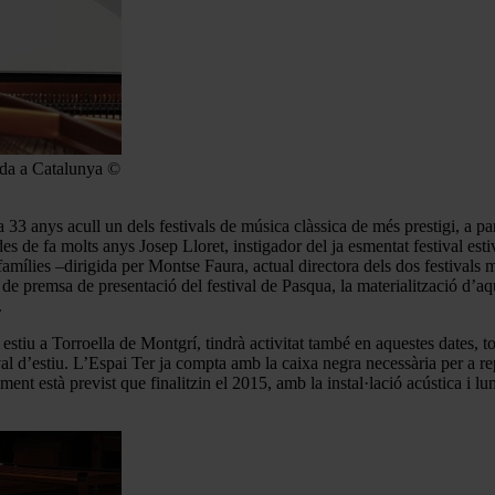
gada a Catalunya ©
33 anys acull un dels festivals de música clàssica de més prestigi, a pa
de fa molts anys Josep Lloret, instigador del ja esmentat festival estival
ílies –dirigida per Montse Faura, actual directora dels dos festivals m
e premsa de presentació del festival de Pasqua, la materialització d’aqu
.
 estiu a Torroella de Montgrí, tindrà activitat també en aquestes dates, 
l d’estiu. L’Espai Ter ja compta amb la caixa negra necessària per a rep
ament està previst que finalitzin el 2015, amb la instal·lació acústica i