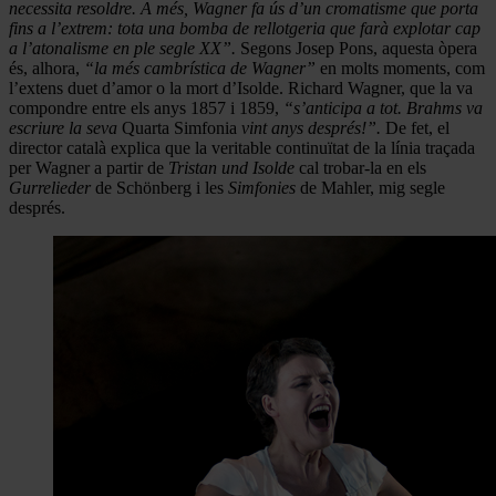
necessita resoldre. A més, Wagner fa ús d’un cromatisme que porta
fins a l’extrem: tota una bomba de rellotgeria que farà explotar cap
a l’atonalisme en ple segle XX”.
Segons Josep Pons, aquesta òpera
és, alhora,
“la més cambrística de Wagner”
en molts moments, com
l’extens duet d’amor o la mort d’Isolde. Richard Wagner, que la va
compondre entre els anys 1857 i 1859,
“s’anticipa a tot. Brahms va
escriure la seva
Quarta Simfonia
vint anys després!”.
De fet, el
director català explica que la veritable continuïtat de la línia traçada
per Wagner a partir de
Tristan und Isolde
cal trobar-la en els
Gurrelieder
de Schönberg i les
Simfonies
de Mahler, mig segle
després.