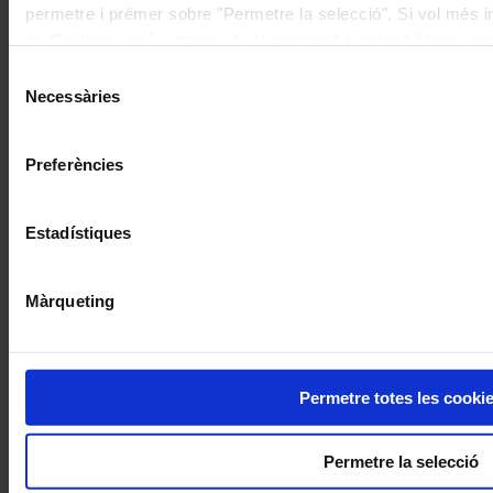
permetre i prémer sobre "Permetre la selecció". Si vol més inf
de Cookies
aquí
, a través de la qual podrà deshabilitar o co
moment.
Selecció
Necessàries
de
consentiment
Preferències
Estadístiques
Màrqueting
Permetre totes les cooki
Permetre la selecció