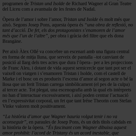
programen de
Tristan und Isolde
de Richard Wagner al Gran Teatre
del Liceu com a avantsala de les festes de Nadal.
Òpera de l’amor i sobre l’amor,
Tristan und Isolde
és molt més que
això. Segons Josep Pons, aquesta òpera és
“una obra de reflexió, no
tant d’acció. De fet, els dos protagonistes s’enamoren de l’amor
més que l’un de l’altre”,
per obra i gràcia del filtre que els dona
Brangäne.
Per això Àlex Ollé va concebre un escenari amb una figura central
en forma de mitja lluna, que serveix de pantalla –tot canviant de
posició al llarg dels tres actes que dura l’òpera– per a les projeccions
de Franc Aleu, i dotant de vida aquest semicercle que tant pot ser el
vaixell on viatgen i s’enamoren Tristan i Isolde, com el castell de
Marke i el bosc on es produeix l’escena d’amor al segon acte o bé la
llosa que un ferit Tristan carrega simbòlicament (el pes de la culpa)
al tercer acte. Tot plegat, una escenografia amb la qual els intèrprets
no han d’interactuar excessivament, i així poden centrar l’actuació
en l’expressivitat corporal, un fet que tant Iréne Theorin com Stefan
Vinke valoren molt positivament.
“La història d’amor que Wagner hauria volgut tenir i no va
aconseguir”,
en paraules de Josep Pons, és un dels títols cabdals en
la història de la òpera.
“És fascinant com Wagner dibuixa aquest
amor prohibit: l’acord de Tristany és un acord inestable, que