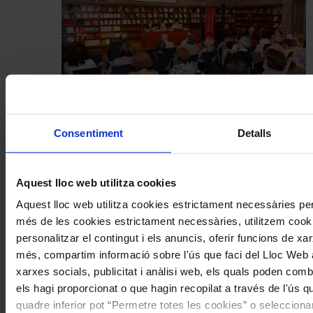
Patrimoni
Consentiment
Detalls
Comença la cinquena edició del cicle
de conferències Intèrprets Catalans
Històrics de l’Associació Joan Manén
Aquest lloc web utilitza cookies
Aquest lloc web utilitza cookies estrictament necessàries pe
Coneix la nostra publicació
més de les cookies estrictament necessàries, utilitzem cooki
personalitzar el contingut i els anuncis, oferir funcions de xarx
I gaudeix a més dels següents descomptes:
més, compartim informació sobre l'ús que faci del Lloc Web 
20% als concerts del Palau de la Música Catalana
xarxes socials, publicitat i anàlisi web, els quals poden com
Descomptes a altres cicles de concerts col·laboradors
els hagi proporcionat o que hagin recopilat a través de l'ús q
quadre inferior pot “Permetre totes les cookies” o selecciona