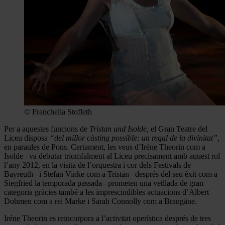
© Franchella Stofleth
Per a aquestes funcions de
Tristan und Isolde,
el Gran Teatre del
Liceu disposa
“del millor càsting possible: un regal de la divinitat”,
en paraules de Pons. Certament, les veus d’Iréne Theorin com a
Isolde –va debutar triomfalment al Liceu precisament amb aquest rol
l’any 2012, en la visita de l’orquestra i cor dels Festivals de
Bayreuth– i Stefan Vinke com a Tristan –després del seu èxit com a
Siegfried la temporada passada– prometen una vetllada de gran
categoria gràcies també a les imprescindibles actuacions d’Albert
Dohmen com a rei Marke i Sarah Connolly com a Brangäne.
Iréne Theorin es reincorpora a l’activitat operística després de tres