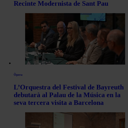
Recinte Modernista de Sant Pau
Òpera
L’Orquestra del Festival de Bayreuth
debutarà al Palau de la Música en la
seva tercera visita a Barcelona