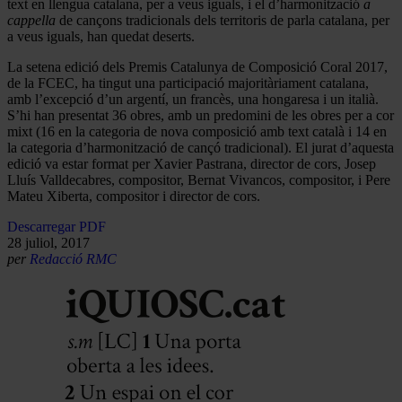
text en llengua catalana, per a veus iguals, i el d’harmonització
a
cappella
de cançons tradicionals dels territoris de parla catalana, per
a veus iguals, han quedat deserts.
La setena edició dels Premis Catalunya de Composició Coral 2017,
de la FCEC, ha tingut una participació majoritàriament catalana,
amb l’excepció d’un argentí, un francès, una hongaresa i un italià.
S’hi han presentat 36 obres, amb un predomini de les obres per a cor
mixt (16 en la categoria de nova composició amb text català i 14 en
la categoria d’harmonització de cançó tradicional). El jurat d’aquesta
edició va estar format per Xavier Pastrana, director de cors, Josep
Lluís Valldecabres, compositor, Bernat Vivancos, compositor, i Pere
Mateu Xiberta, compositor i director de cors.
Descarregar PDF
28 juliol, 2017
per
Redacció RMC