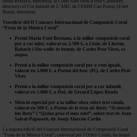
(Buia Reixach, directora), la Coral Sant Jordi (Oriol Castanyer,
director) i el Cor Infantil de L’ARC de l’EMM Can Ponsic (Ester
Bonal, directora).
Veredicte del II
Concurs Internacional de Composició Coral
“Festa de la Música Coral”
Premi Maria Font Bernaus, a la millor composició coral
per a cor mixt, valorat en 2.500
€, a
Llum,
de Llorenç
Balsach i
She walks in beauty,
de Carles Prat Vives,
ex
aequo.
Premi a la millor composició coral per a veus iguals,
valorat en 1.000
€, a
Poema del bosc (IV),
de Carles Prat
Vives
Premi a la millor composició coral per a cor infantil,
valorat en 1.000
€, a
Paó,
de Gerard López Boada
Menció especial per a la millor obra sobre text català,
valorat en 500
€, a
Poema de la rosa als llavis: “Si anessis
tan lluny”
i
“Quina grua el meu estel”
, sobre text de Joan
Salvat-Papasseit, de Josep Alarcón Carlín
La segona edició del Concurs Internacional de Composició Coral
“Festa de la Música Coral”, convocat per l’Orfeó Català, ha tingut