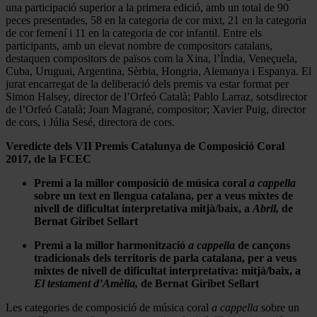
una participació superior a la primera edició, amb un total de 90
peces presentades, 58 en la categoria de cor mixt, 21 en la categoria
de cor femení i 11 en la categoria de cor infantil. Entre els
participants, amb un elevat nombre de compositors catalans,
destaquen compositors de països com la Xina, l’Índia, Veneçuela,
Cuba, Uruguai, Argentina, Sèrbia, Hongria, Alemanya i Espanya. El
jurat encarregat de la deliberació dels premis va estar format per
Simon Halsey, director de l’Orfeó Català; Pablo Larraz, sotsdirector
de l’Orfeó Català; Joan Magrané, compositor; Xavier Puig, director
de cors, i Júlia Sesé, directora de cors.
Veredicte dels
VII Premis Catalunya de Composició Coral
2017, de la FCEC
Premi a la millor composició de música coral
a cappella
sobre un text en llengua catalana, per a veus mixtes de
nivell de dificultat interpretativa mitjà/baix, a
Abril,
de
Bernat Giribet Sellart
Premi a la millor harmonització
a cappella
de cançons
tradicionals dels territoris de parla catalana, per a veus
mixtes de nivell de dificultat interpretativa: mitjà/baix, a
El testament d’Amèlia,
de Bernat Giribet Sellart
Les categories de composició de música coral
a cappella
sobre un