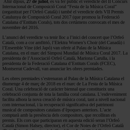
Ahir dijous,
27 de juliol
, es va fer públic el veredicte del II Concurs
Internacional de Composició Coral “Festa de la Música Coral”
(organitzat per l’Orfeó Català) i també el veredicte dels VII Premis
Catalunya de Composició Coral 2017 (que promou la Federació
Catalana d’Entitats Corals), tots dos certàmens convocats el mes de
novembre del 2016.
L’anunci del veredicte va tenir lloc a l’inici del concert que l’Orfeó
Català, com a cor amfitrió, l’Elektra Women’s Choir (del Canadà) i
l’Ensemble Vine (del Japó) van oferir al Palau de la Música
Catalana, en el marc del Simposi Mundial de Música Coral 2017. La
presidenta de l’Associació Orfeó Català, Mariona Carulla, i la
presidenta de la Federació Catalana d’Entitats Corals (FCEC),
Montserrat Cadevall, van anunciar les obres premiades.
Les obres premiades s’estrenaran al Palau de la Música Catalana el
diumenge 4 de març de 2018 en el marc de La Festa de la Música
Coral. Una celebració de caràcter biennal que constitueix una
celebració conjunta de tota la família coral catalana. L’esdeveniment
facilita alhora la nova creació de música coral, tant a nivell nacional
com internacional, i la recuperació significativa del patrimoni
musical de compositors catalans d’èpoques anteriors. L’acte
comptarà amb la presència dels compositors, que recolliran els
premis. Els cors que participaran en aquesta edició seran l’Orfeó
Català (Simon Halsey, director), el Cor de Noies de l’Orfeó Català