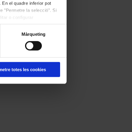
 En el quadre inferior pot
e "Permetre la selecció". Si
itar o configurar
Màrqueting
etre totes les cookies