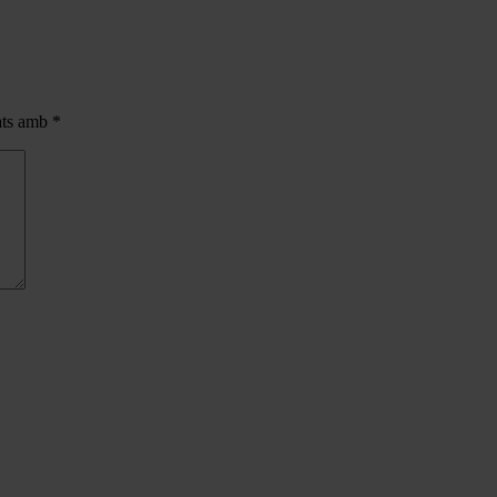
cats amb
*