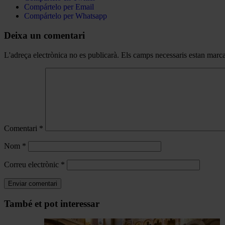
Compártelo per Email
Compártelo per Whatsapp
Deixa un comentari
L'adreça electrònica no es publicarà.
Els camps necessaris estan mar
Comentari
*
Nom
*
Correu electrònic
*
Navegar
També et pot interessar
per