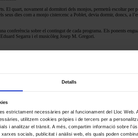
ts. El quart, novament al dormitori dels monjos, permetrà escoltar per 
s seus dies com a monjo cistercenc a Poblet, devia dormir, doncs, a l’e
 una conferència sobre el contingut de cada programa. Els ponents engua
E Eduard Segarra i el musicòleg Josep M. Gregori.
Detalls
kies
kies estrictament necessàries per al funcionament del Lloc Web.
ssàries, utilitzem cookies pròpies i de tercers per a personalitza
ials i analitzar el trànsit. A més, compartim informació sobre l'
 xarxes socials, publicitat i anàlisi web, els quals poden combin