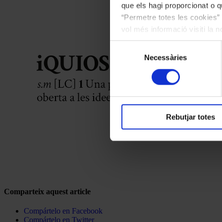
que els hagi proporcionat o qu
“Permetre totes les cookies” 
vol més informació visiti la 
les cookies en qualsevol mo
Selecció
Necessàries
de
consentiment
Rebutjar totes
Comparteix aquest article
Compártelo en Facebook
Compártelo en Twitter