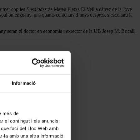
primer cop les
Ensalades
de Mateu Fletxa El Vell a càrrec de la Jove
spai on enguany, uns quants centenars d’anys després, s’escoltarà la
ny seran el doctor en economia i exrector de la UB Josep M. Bricall,
Informació
 A més de
r el contingut i els anuncis,
ús que faci del Lloc Web amb
ar-la amb una altra informació