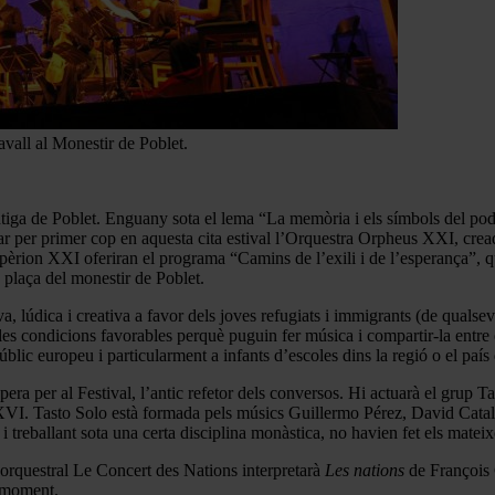
vall al Monestir de Poblet.
iga de Poblet. Enguany sota el lema “La memòria i els símbols del poder, d
ar per primer cop en aquesta cita estival l’Orquestra Orpheus XXI, creada
èrion XXI oferiran el programa “Camins de l’exili i de l’esperança”, qu
a plaça del monestir de Poblet.
, lúdica i creativa a favor dels joves refugiats i immigrants (de qualsev
 les condicions favorables perquè puguin fer música i compartir-la entre el
úblic europeu i particularment a infants d’escoles dins la regió o el paí
pera per al Festival, l’antic refetor dels conversos. Hi actuarà el grup 
 XVI. Tasto Solo està formada pels músics Guillermo Pérez, David Catal
t i treballant sota una certa disciplina monàstica, no havien fet els mate
ó orquestral Le Concert des Nations interpretarà
Les nations
de François 
u moment.