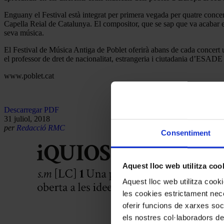
Enguany el Festival està integrat per primera vegada per quatre concer
Capella Reial de Catalunya. El compositor, que se sap que va acabar el
seva música.
El Festival de Música Antiga de Poblet oferirà abans de cada concert
el professor de dret de nacionalitat, estrangeria i ciutadania d’ESAD
www.poblet.cat
Descarregar PDF
31 juliol, 2018
per
Redacció RMC
Consentiment
Aquest lloc web utilitza coo
Aquest lloc web utilitza coo
les cookies estrictament nece
oferir funcions de xarxes soc
els nostres col·laboradors de