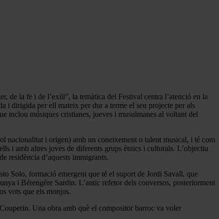
e la fe i de l’exili”, la temàtica del Festival centra l’atenció en la
 i dirigida per ell mateix per dur a terme el seu projecte per als
e inclou músiques cristianes, jueves i musulmanes al voltant del
ol nacionalitat i origen) amb un coneixement o talent musical, i té com
ls i amb altres joves de diferents grups ètnics i culturals. L’objectiu
s de residència d’aquests immigrants.
Tasto Solo, formació emergent que té el suport de Jordi Savall, que
unya i Bérengère Sardin. L’antic refetor dels conversos, posteriorment
ixos vots que els monjos.
Couperin. Una obra amb què el compositor barroc va voler