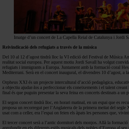
Imatge d’un concert de La Capella Reial de Catalunya i Jordi Sa
Reivindicació dels refugiats a través de la música
Del 10 al 12 d’agost tindrà lloc la VI edició del Festival de Música Ant
realitat social europea. Per aquest motiu Jordi Savall ha volgut convid
refugiats i immigrants a Europa. Juntament amb la formació coral Hesp
Mediterrani. Serà en el concert inaugural, el divendres 10 d’agost, a l
Orpheus XXI és un projecte intercultural d’acció pedagògica, educativa
a objectiu ajudar-los a perfeccionar els coneixements i el talent creant
final és que puguin presentar la seva feina en concerts destinats a un p
El segon concert tindrà lloc, en horari matinal, en un espai que es recu
proposa un recorregut per l’Anglaterra de la primera meitat del segle
usat com a celler, era l’espai on feien els àpats les persones que, vivin
El tercer concert serà a l’antic dormitori dels monjos. Allà la formaci
aprofundir en els diferents estils musicals dels pobles d’Europa al se