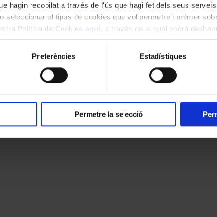
e hagin recopilat a través de l'ús que hagi fet dels seus serveis.
o seleccionar el tipus de cookies que vol permetre i prémer sobr
nostra Política de Cookies
aquí
, a través de la qual podrà deshabil
ment.
Preferències
Estadístiques
Permetre la selecció
Perm