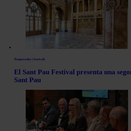
les
articles
de
Actualitat
Temporades i festivals
El Sant Pau Festival presenta una sego
Sant Pau