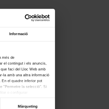
Informació
 A més de
r el contingut i els anuncis,
ús que faci del Lloc Web amb
ar-la amb una altra informació
 En el quadre inferior pot
e "Permetre la selecció". Si
itar o configurar
Màrqueting