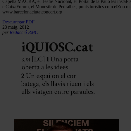
Capella MACBA, el Teatre Nacional, El Portal de la Pauo les instal·lac
elCaixaForum, el Monestir de Pedralbes, punts turístics com elZoo o elC
www.barcelonaciutatconcert.org
Descarregar PDF
23 maig, 2012
per
Redacció RMC