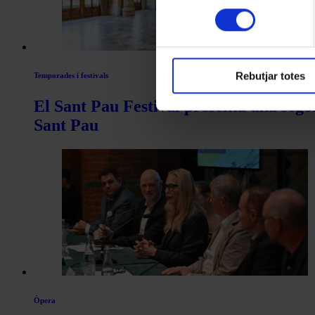
consentiment
Rebutjar totes
Temporades i festivals
El Sant Pau Festival presenta una sego
Sant Pau
Òpera