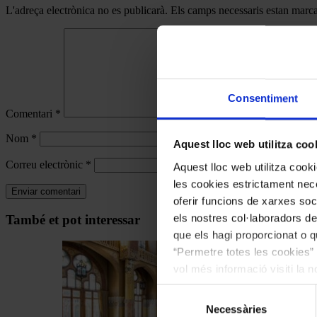
L'adreça electrònica no es publicarà.
Els camps necessaris estan mar
Consentiment
Comentari
*
Nom
*
Aquest lloc web utilitza coo
Correu electrònic
*
Aquest lloc web utilitza coo
les cookies estrictament nece
oferir funcions de xarxes soc
Navegar
els nostres col·laboradors de
També et pot interessar
per
que els hagi proporcionat o qu
“Permetre totes les cookies” 
les
vol més informació visiti la 
articles
les cookies en qualsevol mo
de
Selecció
Necessàries
de
Actualitat