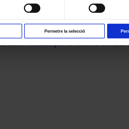
Permetre la selecció
Perm
na edició formada per sis concerts al Palau 