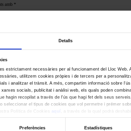
cats amb
*
Detalls
kies
kies estrictament necessàries per al funcionament del Lloc Web.
ssàries, utilitzem cookies pròpies i de tercers per a personalitza
ials i analitzar el trànsit. A més, compartim informació sobre l'
 xarxes socials, publicitat i anàlisi web, els quals poden combin
e hagin recopilat a través de l'ús que hagi fet dels seus serveis.
o seleccionar el tipus de cookies que vol permetre i prémer sobr
nostra Política de Cookies
aquí
, a través de la qual podrà deshabil
ment.
Preferències
Estadístiques