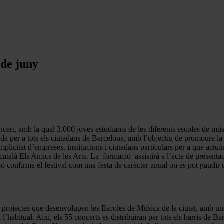
 de juny
rt, amb la qual 3.000 joves estudiants de les diferents escoles de música 
da per a tots els ciutadans de Barcelona, amb l’objectiu de promoure la p
complicitat d’empreses, institucions i ciutadans particulars per a que actu
talà Els Amics de les Arts. La formació assistirà a l’acte de presentaci
ió confirma el festival com una festa de caràcter anual on es pot gaudir
 i projectes que desenvolupen les Escoles de Música de la ciutat, amb una
 l’habitual. Així, els 55 concerts es distribuiran per tots els barris de