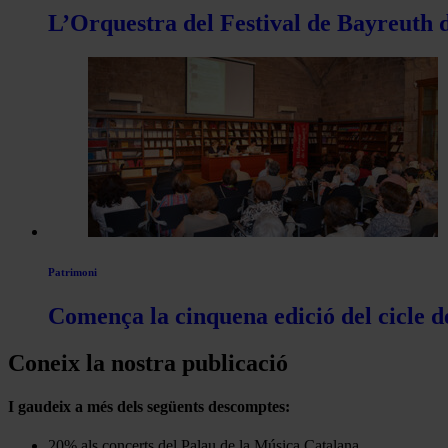
L’Orquestra del Festival de Bayreuth d
Patrimoni
Comença la cinquena edició del cicle d
Coneix la nostra publicació
I gaudeix a més dels següents descomptes:
20% als concerts del Palau de la Música Catalana