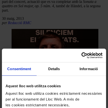
part del concert, actuació que es va completar amb la
Sonata a
quattro en Sol major, op. 5 núm. 4
, també de Händel, a la segona
part.
30 maig, 2013
per
Redacció RMC
Consentiment
Detalls
Informació
Aquest lloc web utilitza cookies
Aquest lloc web utilitza cookies estrictament necessàries
per al funcionament del Lloc Web. A més de
les cookies estrictament necessàries,