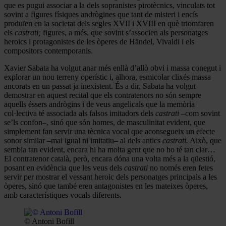
que es pugui associar a la dels sopranistes pirotècnics, vinculats tot
sovint a figures físiques andrògines que tant de misteri i encís
produïen en la societat dels segles XVII i XVIII en què triomfaren
els
castrati;
figures, a més, que sovint s’associen als personatges
heroics i protagonistes de les òperes de Händel, Vivaldi i els
compositors contemporanis.
Xavier Sabata ha volgut anar més enllà d’allò obvi i massa conegut i
explorar un nou terreny operístic i, alhora, esmicolar clixés massa
ancorats en un passat ja inexistent. És a dir, Sabata ha volgut
demostrar en aquest recital que els contratenors no són sempre
aquells éssers andrògins i de veus angelicals que la memòria
col·lectiva té associada als falsos imitadors dels
castrati
–com sovint
se’ls confon–, sinó que són homes, de masculinitat evident, que
simplement fan servir una tècnica vocal que aconsegueix un efecte
sonor similar –mai igual ni imitatiu– al dels antics
castrati.
Això, que
sembla tan evident, encara hi ha molta gent que no ho té tan clar…
El contratenor català, però, encara dóna una volta més a la qüestió,
posant en evidència que les veus dels
castrati
no només eren fetes
servir per mostrar el vessant heroic dels personatges principals a les
òperes, sinó que també eren antagonistes en les mateixes òperes,
amb característiques vocals diferents.
© Antoni Bofill