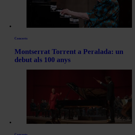
Concerts
Montserrat Torrent a Peralada: un
debut als 100 anys
Concerts