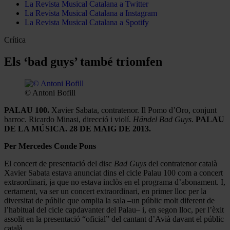
La Revista Musical Catalana a Twitter
La Revista Musical Catalana a Instagram
La Revista Musical Catalana a Spotify
Crítica
Els ‘bad guys’ també triomfen
© Antoni Bofill
PALAU 100.
Xavier Sabata, contratenor. Il Pomo d’Oro, conjunt
barroc. Ricardo Minasi, direcció i violí.
Händel Bad Guys
.
PALAU
DE LA MÚSICA. 28 DE MAIG DE 2013.
Per Mercedes Conde Pons
El concert de presentació del disc
Bad Guys
del contratenor català
Xavier Sabata estava anunciat dins el cicle Palau 100 com a concert
extraordinari, ja que no estava inclòs en el programa d’abonament. I,
certament, va ser un concert extraordinari, en primer lloc per la
diversitat de públic que omplia la sala –un públic molt diferent de
l’habitual del cicle capdavanter del Palau– i, en segon lloc, per l’èxit
assolit en la presentació “oficial” del cantant d’Avià davant el públic
català.