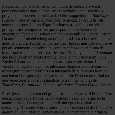
Precisament per això la foscor del timbre de Sabata s’avé a la
perfecció amb el tipus de rols i àries escollides per al seu disc –i
programa de concert– recollit amb el títol suggeridor de
Bad Guys
(
Chicos malos
en castellà,
Nois dolents
en català). Aquests rols
tenen tantes possibilitats d’aprofundiment psicològic com els dels
protagonistes antagònics, fet que es posa en evidència en la
diversitat anímica que Händel sap traduir en música. Des del lirisme
i la nostàlgia fruit del rebuig amorós, fins a la ira o la crueltat de les
àries de bravura, Händel també sap crear figures musicals exclusives
per als sentiments més obscurs, com les
colorature
en forma de
tresets que es poden trobar en àries com “Se l’inganno” d’
Ariodante,
que produeixen un efecte d’ironia i crueltat molt suggerent, i que
Xavier Sabata sap interpretar amb una gran expressivitat. L’amplada
vocal en el registre de pit, les inflexions dirigides exclusivament a
aconseguir efectes dramàtics i la integració de la música i la veu en
una intenció corporal global van ser claus de l’èxit en un recital en
què va recórrer el repertori händelià passant per pàgines de
Tamerlano, Faramondo, Ottone, Ariodante, Teseo
o
Giulio Cesare
.
És de justícia fer esment del grup instrumental barroc Il Pomo d’Oro
que acompanyava Xavier Sabata damunt l’escenari –i que ho fa
també al disc–, liderat per un grandíssim i precís violinista i
musicòleg, Riccardo Minasi, autor de la reconstrucció del
Concert a
quattro en Sol major
de Händel que es va interpretar a la primera