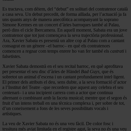
Es tractava, com dèiem, del “debut” en solitari del contratenor català
a casa seva. Un debut precedit, de forma aïllada, per l’actuació ja fa
uns quants anys de manera anecdòtica acompanyant la soprano
Simone Kermes en un concert d’àries barroques també al Palau,
però dins el cicle Ibercamera. En aquell moment, Sabata era un jove
contratenor que tot just començava la seva trajectòria professional.
Ara, Xavier Sabata es presentà un altre cop al Palau com a cantant
consagrat en un gènere –el barroc– en què els contratenors
comencen a regnar com temps enrere ho van fer també els
castrati
i
falsetistes.
Xavier Sabata demostrà en el seu recital barroc, en què aprofitava
per presentar el seu disc d’àries de Händel
Bad Guys,
que és
sobretot un animal d’escena i un cantant profundament intel·ligent.
El primer dels atributs el deu, sens dubte, a la seva formació d’actor
a l’Institut del Teatre –que recordem que aquest any celebra el seu
centenari– i a una incipient carrera com a actor que continua
alternant o combinant amb la faceta musical; mentre que el segon és
fruit d’un intens treball en una tècnica complexa i, per sobre de tot,
d’un coneixement a fons de les seves possibilitats vocals i
artístiques.
La veu de Xavier Sabata no és una veu fàcil. De color fosc i
tessitura més aviat limitada en el registre agut, la seva no és una veu