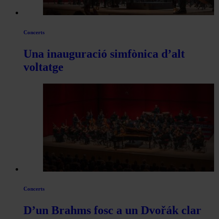
Concerts
Una inauguració simfònica d’alt
voltatge
Concerts
D’un Brahms fosc a un Dvořák clar