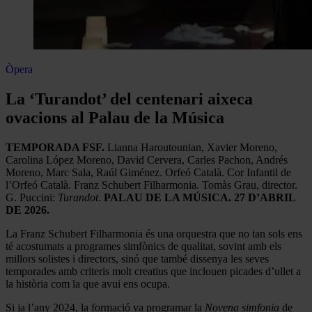
Òpera
La ‘Turandot’ del centenari aixeca
ovacions al Palau de la Música
TEMPORADA FSF.
Lianna Haroutounian, Xavier Moreno,
Carolina López Moreno, David Cervera, Carles Pachon, Andrés
Moreno, Marc Sala, Raúl Giménez. Orfeó Català. Cor Infantil de
l’Orfeó Català. Franz Schubert Filharmonia. Tomàs Grau, director.
G. Puccini:
Turandot
.
PALAU DE LA MÚSICA. 27 D’ABRIL
DE 2026.
La Franz Schubert Filharmonia és una orquestra que no tan sols ens
té acostumats a programes simfònics de qualitat, sovint amb els
millors solistes i directors, sinó que també dissenya les seves
temporades amb criteris molt creatius que inclouen picades d’ullet a
la història com la que avui ens ocupa.
Si ja l’any 2024, la formació va programar la
Novena simfonia
de