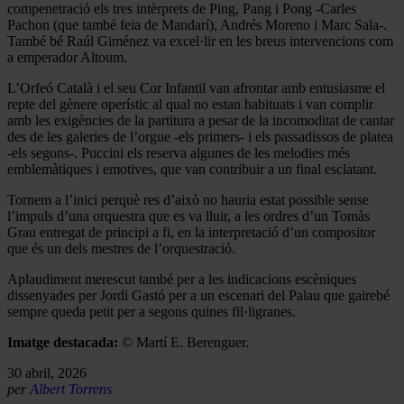
compenetració els tres intèrprets de Ping, Pang i Pong -Carles
Pachon (que també feia de Mandarí), Andrés Moreno i Marc Sala-.
També bé Raúl Giménez va excel·lir en les breus intervencions com
a emperador Altoum.
L’Orfeó Català i el seu Cor Infantil van afrontar amb entusiasme el
repte del gènere operístic al qual no estan habituats i van complir
amb les exigències de la partitura a pesar de la incomoditat de cantar
des de les galeries de l’orgue -els primers- i els passadissos de platea
-els segons-. Puccini els reserva algunes de les melodies més
emblemàtiques i emotives, que van contribuir a un final esclatant.
Tornem a l’inici perquè res d’això no hauria estat possible sense
l’impuls d’una orquestra que es va lluir, a les ordres d’un Tomàs
Grau entregat de principi a fi, en la interpretació d’un compositor
que és un dels mestres de l’orquestració.
Aplaudiment merescut també per a les indicacions escèniques
dissenyades per Jordi Gastó per a un escenari del Palau que gairebé
sempre queda petit per a segons quines fil·ligranes.
Imatge destacada:
© Martí E. Berenguer.
30 abril, 2026
per
Albert Torrens