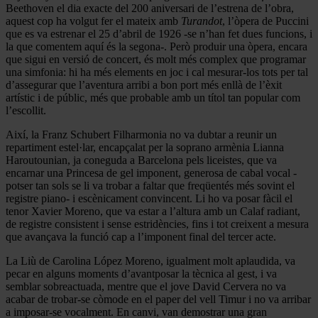
Beethoven el dia exacte del 200 aniversari de l’estrena de l’obra,
aquest cop ha volgut fer el mateix amb
Turandot
, l’òpera de Puccini
que es va estrenar el 25 d’abril de 1926 -se n’han fet dues funcions, i
la que comentem aquí és la segona-. Però produir una òpera, encara
que sigui en versió de concert, és molt més complex que programar
una simfonia: hi ha més elements en joc i cal mesurar-los tots per tal
d’assegurar que l’aventura arribi a bon port més enllà de l’èxit
artístic i de públic, més que probable amb un títol tan popular com
l’escollit.
Així, la Franz Schubert Filharmonia no va dubtar a reunir un
repartiment estel·lar, encapçalat per la soprano armènia Lianna
Haroutounian, ja coneguda a Barcelona pels liceistes, que va
encarnar una Princesa de gel imponent, generosa de cabal vocal -
potser tan sols se li va trobar a faltar que freqüentés més sovint el
registre piano- i escènicament convincent. Li ho va posar fàcil el
tenor Xavier Moreno, que va estar a l’altura amb un Calaf radiant,
de registre consistent i sense estridències, fins i tot creixent a mesura
que avançava la funció cap a l’imponent final del tercer acte.
La Liù de Carolina López Moreno, igualment molt aplaudida, va
pecar en alguns moments d’avantposar la tècnica al gest, i va
semblar sobreactuada, mentre que el jove David Cervera no va
acabar de trobar-se còmode en el paper del vell Timur i no va arribar
a imposar-se vocalment. En canvi, van demostrar una gran