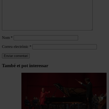
Nom
*
Correu electrònic
*
Navegar
També et pot interessar
per
les
articles
de
Actualitat