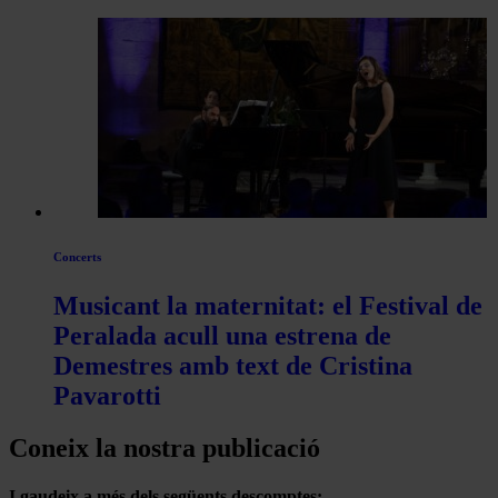
Concerts
Musicant la maternitat: el Festival de
Peralada acull una estrena de
Demestres amb text de Cristina
Pavarotti
Coneix la nostra publicació
I gaudeix a més dels següents descomptes: