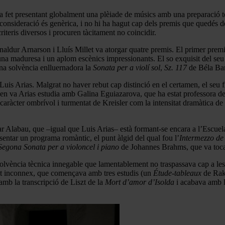
a fet presentant globalment una plèiade de músics amb una preparació t
a consideració és genèrica, i no hi ha hagut cap dels premis que quedés 
riteris diversos i procuren tàcitament no coincidir.
naldur Arnarson i Lluís Millet va atorgar quatre premis. El primer premi,
maduresa i un aplom escènics impressionants. El so exquisit del seu viol
una solvència enlluernadora la
Sonata per a violí sol
,
Sz. 117
de Béla Bar
 Luis Arias. Malgrat no haver rebut cap distinció en el certamen, el seu 
 va Arias estudia amb Galina Eguiazarova, que ha estat professora de
caràcter ombrívol i turmentat de Kreisler com la intensitat dramàtica de
Oscar Alabau, que –igual que Luis Arias– està formant-se encara a l’Es
entar un programa romàntic, el punt àlgid del qual fou l’
Intermezzo d
Segona Sonata per a violoncel i piano
de Johannes Brahms, que va toca
lvència tècnica innegable que lamentablement no traspassava cap a les pr
ent inconnex, que començava amb tres estudis (un
Étude-tableaux
de Rak
amb la transcripció de Liszt de la
Mort d’amor d’Isolda
i acabava amb 