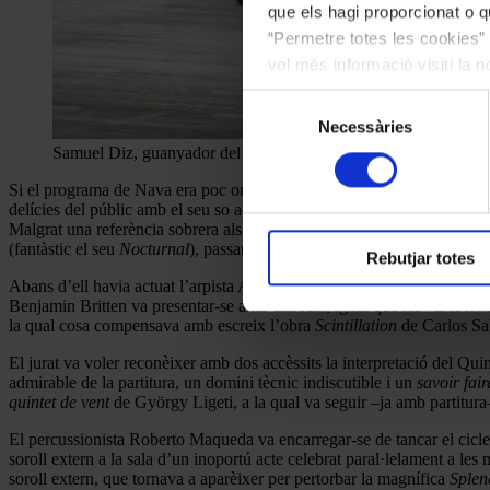
que els hagi proporcionat o qu
“Permetre totes les cookies” 
vol més informació visiti la 
les cookies en qualsevol mo
Selecció
Necessàries
de
Samuel Diz, guanyador del Premi de la Crítica ©Ouvirmos Ra
consentiment
Si el programa de Nava era poc orgànic, passava just el contrari en el 
delícies del públic amb el seu so acuradíssim i amb una extremada sens
Malgrat una referència sobrera als patrocinadors que fan possible el c
(fantàstic el seu
Nocturnal
), passant per Falla, Mompou i per una inte
Rebutjar totes
Abans d’ell havia actuat l’arpista Anna Quiroga, que regalà moments de 
Benjamin Britten va presentar-se amb claredat, igual que les
Variacio
la qual cosa compensava amb escreix l’obra
Scintillation
de Carlos Sa
El jurat va voler reconèixer amb dos accèssits la interpretació del Q
admirable de la partitura, un domini tècnic indiscutible i un
savoir fai
quintet de vent
de György Ligeti, a la qual va seguir –ja amb partitura–
El percussionista Roberto Maqueda va encarregar-se de tancar el cicle
soroll extern a la sala d’un inoportú acte celebrat paral·lelament a l
soroll extern, que tornava a aparèixer per pertorbar la magnífica
Splen