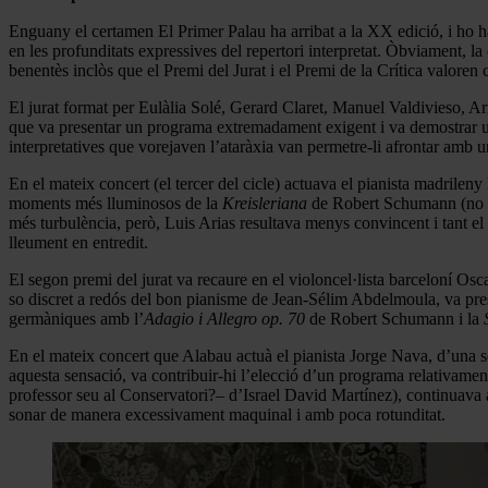
Enguany el certamen El Primer Palau ha arribat a la XX edició, i ho h
en les profunditats expressives del repertori interpretat. Òbviament, l
benentès inclòs que el Premi del Jurat i el Premi de la Crítica valoren c
El jurat format per Eulàlia Solé, Gerard Claret, Manuel Valdivieso, Ar
que va presentar un programa extremadament exigent i va demostrar una 
interpretatives que vorejaven l’ataràxia van permetre-li afrontar amb 
En el mateix concert (el tercer del cicle) actuava el pianista madrileny
moments més lluminosos de la
Kreisleriana
de Robert Schumann (no en
més turbulència, però, Luis Arias resultava menys convincent i tant el 
lleument en entredit.
El segon premi del jurat va recaure en el violoncel·lista barceloní 
so discret a redós del bon pianisme de Jean-Sélim Abdelmoula, va pres
germàniques amb l’
Adagio i Allegro
op. 70
de Robert Schumann i la
En el mateix concert que Alabau actuà el pianista Jorge Nava, d’una so
aquesta sensació, va contribuir-hi l’elecció d’un programa relativam
professor seu al Conservatori?– d’Israel David Martínez), continuava 
sonar de manera excessivament maquinal i amb poca rotunditat.