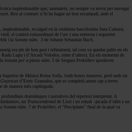
ècnica inqüestionable que, tanmateix, no sempre va servir per navegar
desert. Ben al contrari: n’hi ha hagut un bon escampall, amb el
 inqüestionable, recaigué en la violinista barcelonina Sara Cubarsi,
í, el control extraordinari de l’arc i una enteresa i seguretat
tók i la
Sonata núm. 3
de Johann Sebastian Bach.
fraseig era ple de bon gust i refinament, tal com va quedar palès en els
 Radu Lupu i d’Arcadi Volodos, entre d’altres). En els moments de
 la
Sonata per a piano núm. 5
de Serguei Prokófiev quedaven
cuela Superior de Música Reina Sofía. Amb bones maneres, però amb un
e Goyescas
d’Enric Granados, que es completà anant cap a terres
r de manera més captinguda.
ofunditats dramàtiques i narratives del repertori interpretat. A
hmàninov, un
Transcendental
de Liszt i un estudi –picada d’ullet a un
la
Sonata núm. 7
de Prokófiev, el “Precipitato” final de la qual va