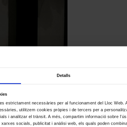
Detalls
kies
kies estrictament necessàries per al funcionament del Lloc Web.
ssàries, utilitzem cookies pròpies i de tercers per a personalitza
ials i analitzar el trànsit. A més, compartim informació sobre l'
 xarxes socials, publicitat i anàlisi web, els quals poden combin