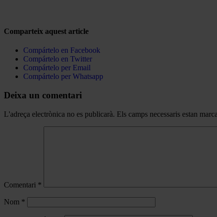
Comparteix aquest article
Compártelo en Facebook
Compártelo en Twitter
Compártelo per Email
Compártelo per Whatsapp
Deixa un comentari
L'adreça electrònica no es publicarà.
Els camps necessaris estan mar
Comentari
*
Nom
*