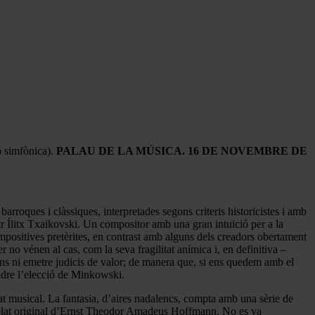
ó simfònica).
PALAU DE LA MÚSICA. 16 DE NOVEMBRE DE
oques i clàssiques, interpretades segons criteris historicistes i amb
tr Ílitx Txaikovski. Un compositor amb una gran intuïció per a la
positives pretèrites, en contrast amb alguns dels creadors obertament
no vénen al cas, com la seva fragilitat anímica i, en definitiva –
ns ni emetre judicis de valor; de manera que, si ens quedem amb el
endre l’elecció de Minkowski.
tat musical. La fantasia, d’aires nadalencs, compta amb una sèrie de
 relat original d’Ernst Theodor Amadeus Hoffmann. No es va