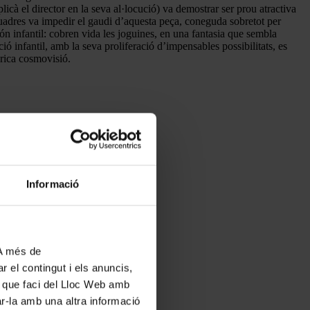
icà el director en la seva al·locució) va demostrar ser prou atractiva
 quadres va impedir el gaudi d’aquesta peça, coneguda sobretot per
ón infantil: cobren vida les joguines, en una fantasia que sembla
ió infantil, amb la seva proliferació d’impensables possibilitats, es
 rica cosmovisió.
Informació
 A més de
r el contingut i els anuncis,
ús que faci del Lloc Web amb
ar-la amb una altra informació