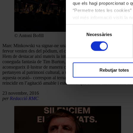
que els hagi proporcionat o qu
“Permetre totes les cookies” 
vol més informació visiti la 
les cookies en qualsevol mo
Selecció
Necessàries
de
© Antoni Bofill
consentiment
Marc Minkowski va signar-ne una versió sòlida i animosa, cohesionada 
fervor venien des del pòdium, el colorit orquestral es va anar imposant 
Hem de destacar així mateix la intervenció angelical del Cor de Noies
coneguda fantasia de Tim Burton, per a la qual Danny Elfman compongu
aconsegueix il·lustrar de manera convincent la gamma de sentiments as
Rebutjar totes
pertanyen al patrimoni cultural, a una mena d’inconscient col·lectiu. P
aquesta ocasió– correspon al tema que inicia el segon quadre, “Un bo
reincidir en l’agitació amable i estetitzant que sembla característica del 
23 novembre, 2016
per
Redacció RMC