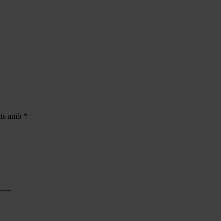
cats amb
*