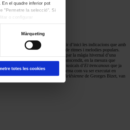
 En el quadre inferior pot
e "Permetre la selecció". Si
itar o configurar
Màrqueting
 predomini de la corda, que va seguir d’inici les indicacions que amb
 copiosa en detalls, amb la presència de ritmes i melodies populars.
excurs cinematogràfic– sembla anticipar la màgia hivernal d’una
r original o trencadora, però ha transcendit, en la mesura que
 adulta. Són diversos els episodis musicals d’
El trencanous
que ja
etre totes les cookies
ant –per l’escriptura orquestral i la forma com va ser executat en
 bisos, dos coneguts fragments de
L’Arlésienne
de Georges Bizet, van