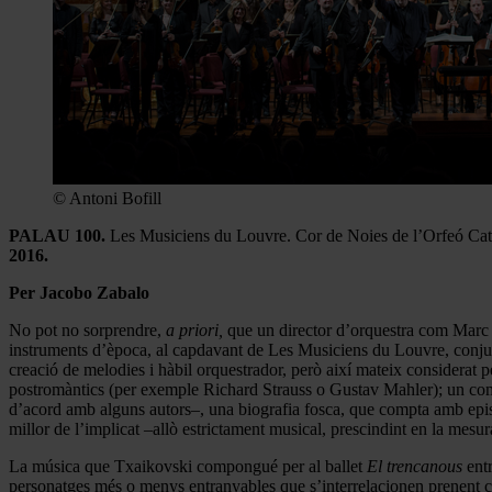
© Antoni Bofill
PALAU 100.
Les Musiciens du Louvre. Cor de Noies de l’Orfeó Ca
2016.
Per Jacobo Zabalo
No pot no sorprendre,
a priori,
que un director d’orquestra com Marc M
instruments d’època, al capdavant de Les Musiciens du Louvre, conjunt 
creació de melodies i hàbil orquestrador, però així mateix considerat
postromàntics (per exemple Richard Strauss o Gustav Mahler); un compos
d’acord amb alguns autors–, una biografia fosca, que compta amb episo
millor de l’implicat –allò estrictament musical, prescindint en la mesur
La música que Txaikovski compongué per al ballet
El trencanous
entr
personatges més o menys entranyables que s’interrelacionen prenent 