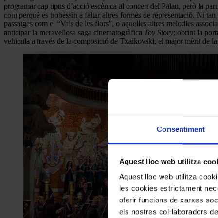
programar cap tipus d’acció escènica al concert del Palau, però la part
com perquè es trobessin a faltar altres formes de representació. Ni tan
passatges com el “Vals de les flors”, o aquelles altres melodies associ
anticipar la meravellosa saga cinematogràfica
Toy Story
; obrint la por
vehicula a través de la composició de Txaikovski, el major mèrit de la q
Consentiment
Aquest lloc web utilitza coo
Aquest lloc web utilitza coo
les cookies estrictament nece
oferir funcions de xarxes soc
els nostres col·laboradors de