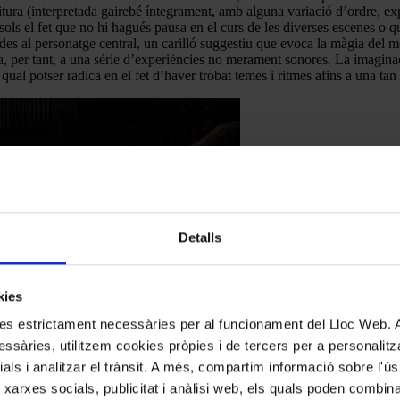
itura (interpretada gairebé íntegrament, amb alguna variació d’ordre, expl
 sols el fet que no hi hagués pausa en el curs de les diverses escenes o
ades al personatge central, un carilló suggestiu que evoca la màgia del m
ta, per tant, a una sèrie d’experiències no merament sonores. La imaginac
ual potser radica en el fet d’haver trobat temes i ritmes afins a una tan
Detalls
kies
kies estrictament necessàries per al funcionament del Lloc Web.
ssàries, utilitzem cookies pròpies i de tercers per a personalitza
ials i analitzar el trànsit. A més, compartim informació sobre l'
 xarxes socials, publicitat i anàlisi web, els quals poden combin