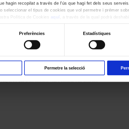
e hagin recopilat a través de l'ús que hagi fet dels seus serveis.
o seleccionar el tipus de cookies que vol permetre i prémer sobr
nostra Política de Cookies
aquí
, a través de la qual podrà deshabil
ment.
Preferències
Estadístiques
progressivament en el decurs de les escenes. Si bé cal assenyalar-hi el
–fustes, arpa, percussió– fins a arribar a exposar el fris d’una partitura
 de l’Orfeó Català al “Vals dels flocs de neu” que inevitablement –nou 
é una melodia senzilla i punyent. La recreació de Txaikovski pot no se
sociats a aquell món de màgia habitualment impermeable a la mentalitat
Permetre la selecció
Perm
erò més enllà de les danses i els valsos, potser l’episodi més impression
sc d’avets”, on la natura nòrdica és invocada amb grandiloqüència. Els
rus, si bé des d’un context vital i cultural ben diferent.