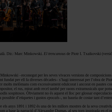
talà. Dir.: Marc Minkowski.
El
trenc
anous
de Piotr I. Txaikovski (versi
inkowski –reconegut per les seves vivaces versions de composicions barr
fundat per ell fa diverses dècades– s’hagi interessat per l’obra de Pio
 per molts melòmans com excessivament edulcorat i ancorat en pautes com
itor, el rus, mirat amb recel també per raons extramusicals que potser 
dis sospitosos. Òbviament no és aquest el lloc per glossar especulacio
a possible d’etiquetes i gustos
epocals
–, no hauria de costar tant d’ent
e els anys 1891 i 1892 és una de les millors mostres de la seva creativi
com a base la narració d’Alexandre Dumas, al seu torn inspirada en el