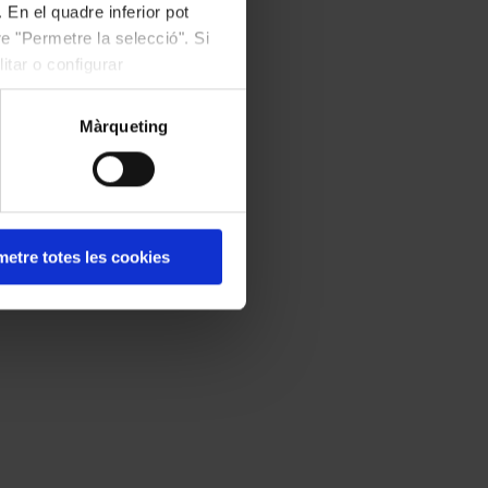
 En el quadre inferior pot
e "Permetre la selecció". Si
itar o configurar
Màrqueting
etre totes les cookies