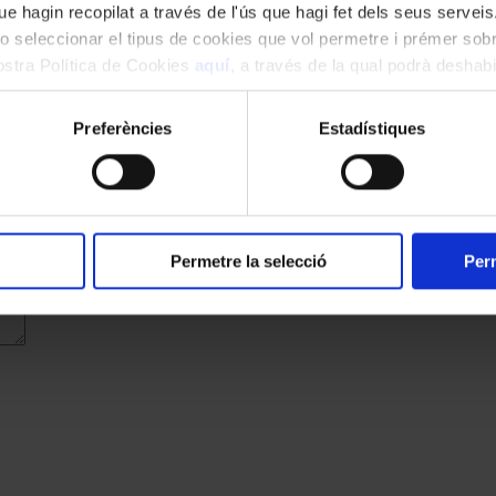
e hagin recopilat a través de l'ús que hagi fet dels seus serveis.
o seleccionar el tipus de cookies que vol permetre i prémer sobr
nostra Política de Cookies
aquí
, a través de la qual podrà deshabil
ment.
Preferències
Estadístiques
cats amb
*
Permetre la selecció
Perm