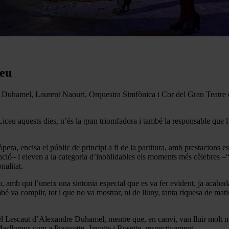
ceu
Duhamel, Laurent Naouri. Orquestra Simfònica i Cor del Gran Teatre d
Liceu aquests dies, n’és la gran triomfadora i també la responsable que l’
ra, encisa el públic de principi a fi de la partitura, amb prestacions es
ció– i eleven a la categoria d’inoblidables els moments més cèlebres –“A
nalitat.
 amb qui l’uneix una sintonia especial que es va fer evident, ja acabada 
bé va complir, tot i que no va mostrar, ni de lluny, tanta riquesa de mat
l Lescaut d’Alexandre Duhamel, mentre que, en canvi, van lluir molt més
asllorens com a Poussette, Javotte i Rosette, respectivament.