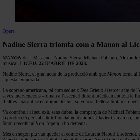
Òpera
Nadine Sierra triomfa com a Manon al Li
MANON
de J. Massenet. Nadine Sierra, Michael Fabiano, Alexandre 
musical.
LICEU. 22 D’ABRIL DE 2023.
Nadine Sierra, el gran actiu de la producció amb què
Manon
torna al 
aquesta temporada.
La soprano americana, tal com sedueix Des Grieux al tercer acte de l’òpe
seves intervencions –roman a l’escenari durant pràcticament tota la fun
d’altres– basant-se en domini tècnic, solvència, bellesa tímbrica i perso
Va contribuir al seu èxit, sens dubte, la companyia de Michael Fabiano,
la producció per substituir l’inicialment anunciat Javier Camarena, tam
íntim i recollit allà on l’òpera li ho demana.
Més en segon pla van quedar el comte de Laurent Naouri i, sobretot, e
Albert Casals com a Guillot i Inés Ballesteros, Anna Tobella i Anaïs M