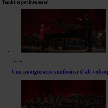
Navegar
També et pot interessar
per
les
articles
de
Actualitat
Concerts
Una inauguració simfònica d’alt voltat