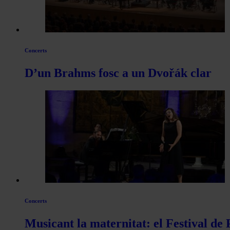
Concerts
D’un Brahms fosc a un Dvořák clar
Concerts
Musicant la maternitat: el Festival de