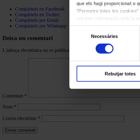
que els hagi proporcionat o qu
Compártelo en Facebook
“Permetre totes les cookies” 
Compártelo en Twitter
vol més informació visiti la 
Compártelo per Email
Compártelo per Whatsapp
les cookies en qualsevol mo
Selecció
Necessàries
de
Deixa un comentari
consentiment
L'adreça electrònica no es publicarà.
Els camps necessaris estan mar
Rebutjar totes
Comentari
*
Nom
*
Correu electrònic
*