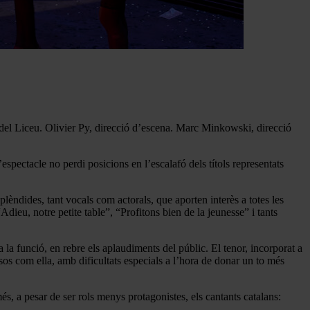
el Liceu. Olivier Py, direcció d’escena. Marc Minkowski, direcció
espectacle no perdi posicions en l’escalafó dels títols representats
plèndides, tant vocals com actorals, que aporten interès a totes les
dieu, notre petite table”, “Profitons bien de la jeunesse” i tants
la funció, en rebre els aplaudiments del públic. El tenor, incorporat a
isos com ella, amb dificultats especials a l’hora de donar un to més
, a pesar de ser rols menys protagonistes, els cantants catalans: