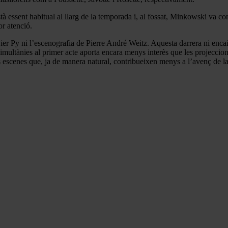
 essent habitual al llarg de la temporada i, al fossat, Minkowski va co
or atenció.
ier Py ni l’escenografia de Pierre André Weitz. Aquesta darrera ni enc
 simultànies al primer acte aporta encara menys interès que les projeccion
es escenes que, ja de manera natural, contribueixen menys a l’avenç de la 