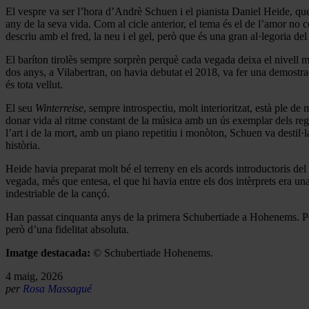
El vespre va ser l’hora d’Andrè Schuen i el pianista Daniel Heide, que 
any de la seva vida. Com al cicle anterior, el tema és el de l’amor no 
descriu amb el fred, la neu i el gel, però que és una gran al·legoria del
El baríton tirolès sempre sorprèn perquè cada vegada deixa el nivell m
dos anys, a Vilabertran, on havia debutat el 2018, va fer una demos
és tota vellut.
El seu
Winterreise
, sempre introspectiu, molt interioritzat, està ple d
donar vida al ritme constant de la música amb un ús exemplar dels reg
l’art i de la mort, amb un piano repetitiu i monòton, Schuen va destil·l
història.
Heide havia preparat molt bé el terreny en els acords introductoris d
vegada, més que entesa, el que hi havia entre els dos intèrprets era un
indestriable de la cançó.
Han passat cinquanta anys de la primera Schubertiade a Hohenems. Poder
però d’una fidelitat absoluta.
Imatge destacada:
© Schubertiade Hohenems.
4 maig, 2026
per
Rosa Massagué