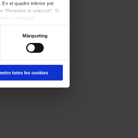
 En el quadre inferior pot
e "Permetre la selecció". Si
itar o configurar
Màrqueting
etre totes les cookies