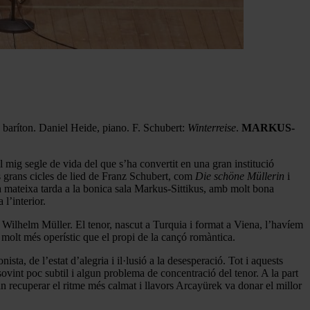
 baríton. Daniel Heide, piano. F. Schubert:
Winterreise
.
MARKUS-
g segle de vida del que s’ha convertit en una gran institució
els grans cicles de lied de Franz Schubert, com
Die schöne Müllerin
i
una mateixa tarda a la bonica sala Markus-Sittikus, amb molt bona
 l’interior.
Wilhelm Müller. El tenor, nascut a Turquia i format a Viena, l’havíem
molt més operístic que el propi de la cançó romàntica.
ista, de l’estat d’alegria i il·lusió a la desesperació. Tot i aquests
 sovint poc subtil i algun problema de concentració del tenor. A la part
van recuperar el ritme més calmat i llavors Arcayürek va donar el millor