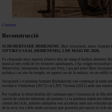
Concerts
Reconstrucció
SCHUBERTIADE HOHENEMS
. Ilker Arcayürek, tenor. Ammiel 
SITTIKUS-SAAL (HOHENEMS). 2 DE MAIG DE 2026.
Fa cinquanta anys aquests primers dies de maig el baríton alemany H
musical més enllà de les fronteres austríaques, s’ha volgut reconstruir
Winterreise
, interpretats llavors per Prey, i ara pel tenor Ilker Arcay
acústica i un aire de temple, en aquest cas de la música, en un edifici e
Arcayürek i el pianista Ammiel Bushakevitz van començar la tarda inte
escoltat a Vilabertran (2017) i al LIFE Victoria (2021) amb una maner
Per explicar la trista història del caminant que s’enamora de la filla del
canvis de caràcter inherents als poemes i a la partitura implicant difer
central del cicle, ambdós intèrprets van accelerar amb una velocitat q
de la seva veu i dels molts recursos que posseeix per tancar el cicle am