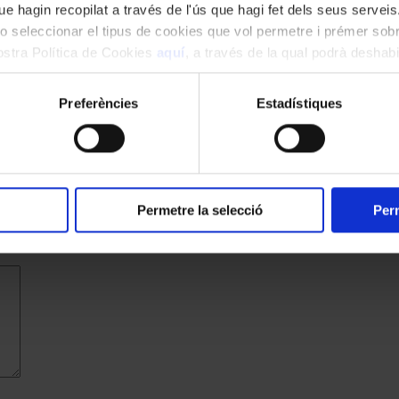
e hagin recopilat a través de l'ús que hagi fet dels seus serveis.
o seleccionar el tipus de cookies que vol permetre i prémer sobr
nostra Política de Cookies
aquí
, a través de la qual podrà deshabil
ment.
Preferències
Estadístiques
Permetre la selecció
Perm
cats amb
*