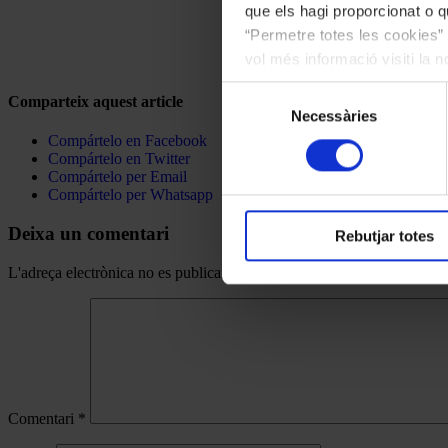
que els hagi proporcionat o qu
“Permetre totes les cookies” 
vol més informació visiti la 
les cookies en qualsevol mo
Selecció
Comparteix aquest article
Necessàries
de
consentiment
Compártelo en Facebook
Compártelo en Twitter
Compártelo per Email
Compártelo per Whatsapp
Deixa un comentari
Rebutjar totes
L'adreça electrònica no es publicarà.
Els camps necessaris estan mar
Comentari
*