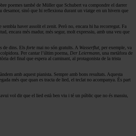
 sobre poemes també de Müller que Schubert va compondre el darrer
seu desamor, sinó que hi reflexiona durant un viatge en un hivern que
sembla haver assolit el zenit. Però no, encara hi ha recorregut. Fa
itud, encara més madur, més segur, molt expressiu, amb una veu que
es de dins. Els
forte
mai no són gratuïts. A
Wasserflut,
per exemple, va
 colpidora. Per cantar l’últim poema,
Der Leiermann
, una metàfora de
ria del final que espera al caminant, al protagonista de la trista
a tàndem amb aquest pianista. Sempre amb bons resultats. Aquesta
vegada més que quan es tracta de lied, el teclat no acompanya. És part
ui vol dir que el lied està ben viu i té un públic que no és massiu,