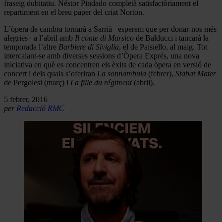
fraseig dubitatiu. Néstor Pindado completà satisfactòriament el
repartiment en el breu paper del criat Norton.
L’òpera de cambra tornarà a Sarrià –esperem que per donar-nos més
alegries– a l’abril amb
Il conte di Marsico
de Balducci i tancarà la
temporada l’altre
Barbiere di Siviglia
, el de Paisiello, al maig. Tot
intercalant-se amb diverses sessions d’Òpera Exprés, una nova
iniciativa en què es concentren els èxits de cada òpera en versió de
concert i dels quals s’oferiran
La sonnambula
(febrer),
Stabat Mater
de Pergolesi (març) i
La fille du régiment
(abril).
5 febrer, 2016
per
Redacció RMC