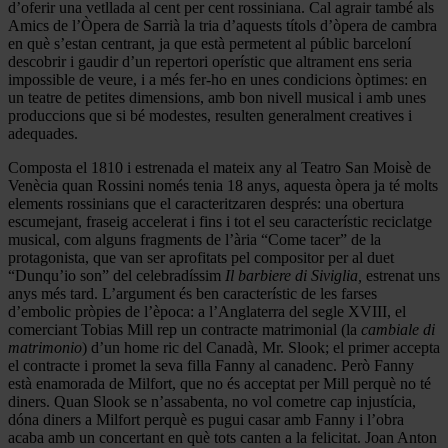
d’oferir una vetllada al cent per cent rossiniana. Cal agrair també als
Amics de l’Òpera de Sarrià la tria d’aquests títols d’òpera de cambra
en què s’estan centrant, ja que està permetent al públic barceloní
descobrir i gaudir d’un repertori operístic que altrament ens seria
impossible de veure, i a més fer-ho en unes condicions òptimes: en
un teatre de petites dimensions, amb bon nivell musical i amb unes
produccions que si bé modestes, resulten generalment creatives i
adequades.
Composta el 1810 i estrenada el mateix any al Teatro San Moisè de
Venècia quan Rossini només tenia 18 anys, aquesta òpera ja té molts
elements rossinians que el caracteritzaren després: una obertura
escumejant, fraseig accelerat i fins i tot el seu característic reciclatge
musical, com alguns fragments de l’ària “Come tacer” de la
protagonista, que van ser aprofitats pel compositor per al duet
“Dunqu’io son” del celebradíssim
Il barbiere di Siviglia,
estrenat uns
anys més tard. L’argument és ben característic de les farses
d’embolic pròpies de l’època: a l’Anglaterra del segle XVIII, el
comerciant Tobias Mill rep un contracte matrimonial (la
cambiale di
matrimonio
) d’un home ric del Canadà, Mr. Slook; el primer accepta
el contracte i promet la seva filla Fanny al canadenc. Però Fanny
està enamorada de Milfort, que no és acceptat per Mill perquè no té
diners. Quan Slook se n’assabenta, no vol cometre cap injustícia,
dóna diners a Milfort perquè es pugui casar amb Fanny i l’obra
acaba amb un concertant en què tots canten a la felicitat. Joan Anton