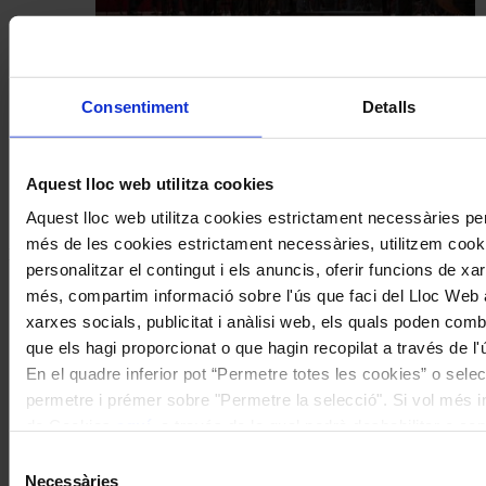
Concerts
Consentiment
Detalls
Una inauguració simfònica d’alt
voltatge
Aquest lloc web utilitza cookies
Coneix la nostra publicació
Aquest lloc web utilitza cookies estrictament necessàries pe
més de les cookies estrictament necessàries, utilitzem cooki
I gaudeix a més dels següents descomptes:
personalitzar el contingut i els anuncis, oferir funcions de xarx
més, compartim informació sobre l'ús que faci del Lloc Web 
20% als concerts del Palau de la Música Catalana
Descomptes a altres cicles de concerts col·laboradors
xarxes socials, publicitat i anàlisi web, els quals poden com
que els hagi proporcionat o que hagin recopilat a través de l'
En el quadre inferior pot “Permetre totes les cookies” o selec
permetre i prémer sobre "Permetre la selecció". Si vol més inf
de Cookies
aquí
, a través de la qual podrà deshabilitar o co
moment.
Selecció
Necessàries
de