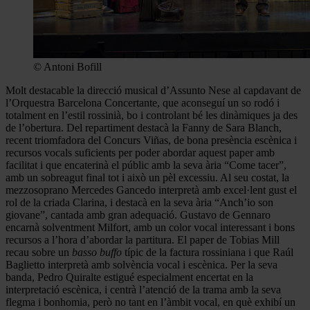
© Antoni Bofill
Molt destacable la direcció musical d’Assunto Nese al capdavant de
l’Orquestra Barcelona Concertante, que aconseguí un so rodó i
totalment en l’estil rossinià, bo i controlant bé les dinàmiques ja des
de l’obertura. Del repartiment destacà la Fanny de Sara Blanch,
recent triomfadora del Concurs Viñas, de bona presència escènica i
recursos vocals suficients per poder abordar aquest paper amb
facilitat i que encaterinà el públic amb la seva ària “Come tacer”,
amb un sobreagut final tot i això un pèl excessiu. Al seu costat, la
mezzosoprano Mercedes Gancedo interpretà amb excel·lent gust el
rol de la criada Clarina, i destacà en la seva ària “Anch’io son
giovane”, cantada amb gran adequació. Gustavo de Gennaro
encarnà solventment Milfort, amb un color vocal interessant i bons
recursos a l’hora d’abordar la partitura. El paper de Tobias Mill
recau sobre un
basso buffo
típic de la factura rossiniana i que Raúl
Baglietto interpretà amb solvència vocal i escènica. Per la seva
banda, Pedro Quiralte estigué especialment encertat en la
interpretació escènica, i centrà l’atenció de la trama amb la seva
flegma i bonhomia, però no tant en l’àmbit vocal, en què exhibí un