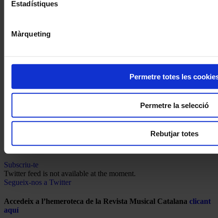
Estadístiques
Màrqueting
Permetre totes les cookie
Permetre la selecció
Rebutjar totes
Subscriu-te
Twitter feed is not available at the moment.
Segueix-nos a Twitter
Accedeix a l’hemeroteca de la Revista Musical Catalana
clicant
aquí