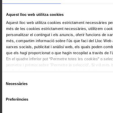
Aquest lloc web utilitza cookies
Aquest lloc web utilitza cookies estrictament necessàries pe
més de les cookies estrictament necessàries, utilitzem cooki
personalitzar el contingut i els anuncis, oferir funcions de xarx
més, compartim informació sobre l'ús que faci del Lloc Web 
xarxes socials, publicitat i anàlisi web, els quals poden com
que els hagi proporcionat o que hagin recopilat a través de l'
En el quadre inferior pot “Permetre totes les cookies” o selec
permetre i prémer sobre "Permetre la selecció". Si vol més inf
de Cookies
aquí
, a través de la qual podrà deshabilitar o co
moment.
Selecció
Necessàries
de
consentiment
Preferències