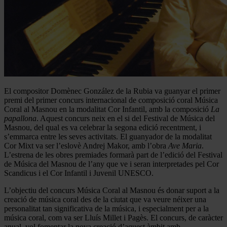
El compositor Domènec González de la Rubia va guanyar el primer
premi del primer concurs internacional de composició coral Música
Coral al Masnou en la modalitat Cor Infantil, amb la composició
La
papallona
. Aquest concurs neix en el si del Festival de Música del
Masnou, del qual es va celebrar la segona edició recentment, i
s’emmarca entre les seves activitats. El guanyador de la modalitat
Cor Mixt va ser l’eslovè Andrej Makor, amb l’obra
Ave Maria
.
L’estrena de les obres premiades formarà part de l’edició del Festival
de Música del Masnou de l’any que ve i seran interpretades pel Cor
Scandicus i el Cor Infantil i Juvenil UNESCO.
L’objectiu del concurs Música Coral al Masnou és donar suport a la
creació de música coral des de la ciutat que va veure néixer una
personalitat tan significativa de la música, i especialment per a la
música coral, com va ser Lluís Millet i Pagès. El concurs, de caràcter
anual, vol fomentar la nova creació d’aquest àmbit amb