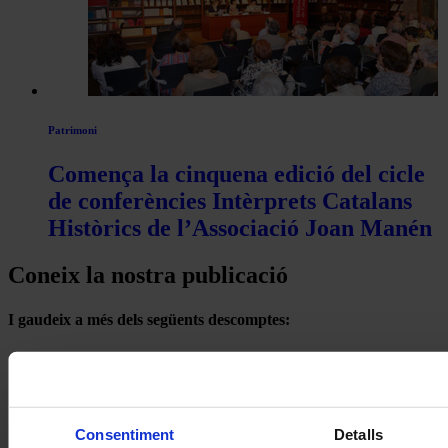
Patrimoni
Comença la cinquena edició del cicle
de conferències Intèrprets Catalans
Històrics de l’Associació Joan Manén
Coneix la nostra publicació
I gaudeix a més dels següents descomptes:
20% als concerts del Palau de la Música Catalana
Descomptes a altres cicles de concerts col·laboradors
Consentiment
Detalls