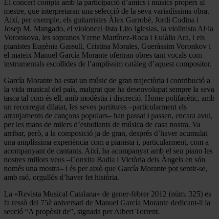
El concert compta amb la participació d’amics i músics propers al
mestre, que interpretaran una selecció de la seva variadíssima obra.
Així, per exemple, els guitarristes Àlex Garrobé, Jordi Codina i
Josep M. Mangado, el violoncel·lista Lito Iglesias, la violinista Al·la
Voronkova, les sopranos Yrene Martínez-Roca i Eulàlia Ara, i els
pianistes Eugènia Gassull, Cristina Morales, Gueràssim Voronkov i
el mateix Manuel García Morante oferiran obres tant vocals com
instrumentals escollides de l’amplíssim catàleg d’aquest compositor.
García Morante ha estat un músic de gran trajectòria i contribució a
la vida musical del país, malgrat que ha desenvolupat sempre la seva
tasca tal com és ell, amb modèstia i discreció. Home polifacètic, amb
un recorregut dilatat, les seves partitures –particularment els
arranjaments de cançons populars– han passat i passen, encara avui,
per les mans de milers d’estudiants de música de casa nostra. Va
arribar, però, a la composició ja de gran, després d’haver acumulat
una amplíssima experiència com a pianista i, particularment, com a
acompanyant de cantants. Així, ha acompanyat amb el seu piano les
nostres millors veus –Conxita Badia i Victòria dels Àngels en són
només una mostra– i és per això que García Morante pot sentir-se,
amb raó, orgullós d’haver fet història.
La «Revista Musical Catalana» de gener-febrer 2012 (núm. 325) es
fa ressò del 75è aniversari de Manuel García Morante dedicant-li la
secció “A propòsit de”, signada per Albert Torrent.