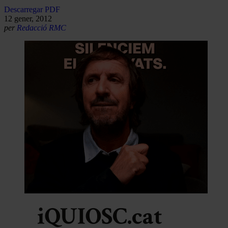
Descarregar PDF
12 gener, 2012
per
Redacció RMC