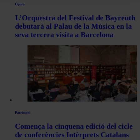
Òpera
L’Orquestra del Festival de Bayreuth
debutarà al Palau de la Música en la
seva tercera visita a Barcelona
Patrimoni
Comença la cinquena edició del cicle
de conferències Intèrprets Catalans