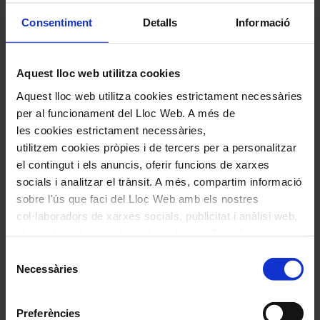
Comentari
*
Consentiment
Detalls
Informació
Aquest lloc web utilitza cookies
Aquest lloc web utilitza cookies estrictament necessàries
per al funcionament del Lloc Web. A més de
Nom
*
les cookies estrictament necessàries,
utilitzem cookies pròpies i de tercers per a personalitzar
Correu electrònic
*
el contingut i els anuncis, oferir funcions de xarxes
socials i analitzar el trànsit. A més, compartim informació
sobre l'ús que faci del Lloc Web amb els nostres
Navegar
També et pot interessar
col·laboradors de xarxes socials, publicitat i anàlisi web,
per
els quals poden combinar-la amb una altra informació
les
que els hagi proporcionat o que hagin recopilat a través
Selecció
articles
de l'ús que hagi fet dels seus serveis. En el quadre
Necessàries
de
de
inferior pot “Permetre totes les cookies” o seleccionar el
consentiment
Actualitat
tipus de cookies que vol permetre i prémer sobre
Preferències
"Permetre la selecció". Si vol més informació visiti la