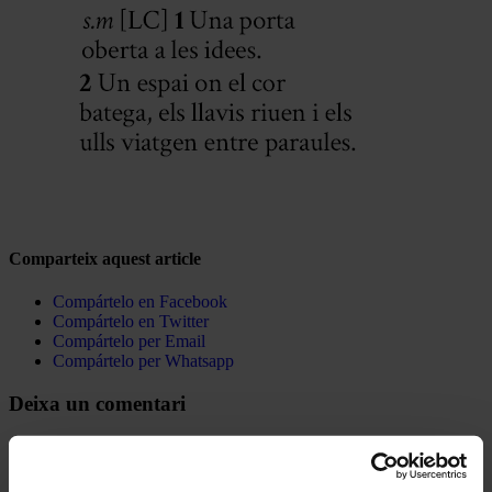
Comparteix aquest article
Compártelo en Facebook
Compártelo en Twitter
Compártelo per Email
Compártelo per Whatsapp
Deixa un comentari
L'adreça electrònica no es publicarà.
Els camps necessaris estan
marcats amb
*