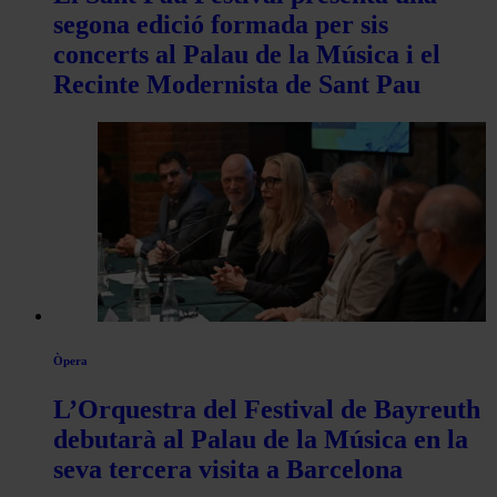
segona edició formada per sis
concerts al Palau de la Música i el
Recinte Modernista de Sant Pau
Òpera
L’Orquestra del Festival de Bayreuth
debutarà al Palau de la Música en la
seva tercera visita a Barcelona