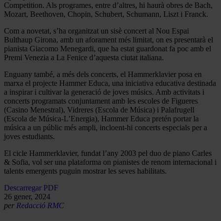
Competition. Als programes, entre d’altres, hi haurà obres de Bach,
Mozart, Beethoven, Chopin, Schubert, Schumann, Liszt i Franck.
Com a novetat, s’ha organitzat un sisè concert al Nou Espai
Bulthaup Girona, amb un aforament més limitat, on es presentarà el
pianista Giacomo Menegardi, que ha estat guardonat fa poc amb el
Premi Venezia a La Fenice d’aquesta ciutat italiana.
Enguany també, a més dels concerts, el Hammerklavier posa en
marxa el projecte Hammer Educa, una iniciativa educativa destinada
a inspirar i cultivar la generació de joves músics. Amb activitats i
concerts programats conjuntament amb les escoles de Figueres
(Casino Menestral), Vidreres (Escola de Música) i Palafrugell
(Escola de Música-L’Energia), Hammer Educa pretén portar la
música a un públic més ampli, incloent-hi concerts especials per a
joves estudiants.
El cicle Hammerklavier, fundat l’any 2003 pel duo de piano Carles
& Sofia, vol ser una plataforma on pianistes de renom internacional i
talents emergents puguin mostrar les seves habilitats.
Descarregar PDF
26 gener, 2024
per
Redacció RMC