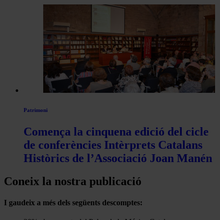
Patrimoni
Comença la cinquena edició del cicle
de conferències Intèrprets Catalans
Històrics de l’Associació Joan Manén
Coneix la nostra publicació
I gaudeix a més dels següents descomptes: