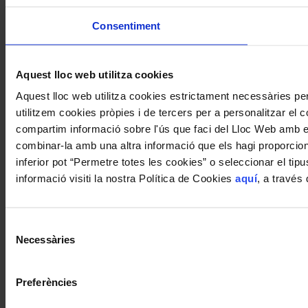
Consentiment
Aquest lloc web utilitza cookies
Aquest lloc web utilitza cookies estrictament necessàries p
utilitzem cookies pròpies i de tercers per a personalitzar el co
compartim informació sobre l'ús que faci del Lloc Web amb els
combinar-la amb una altra informació que els hagi proporciona
inferior pot “Permetre totes les cookies” o seleccionar el ti
informació visiti la nostra Política de Cookies
aquí
, a través
Selecció
Necessàries
de
consentiment
Preferències