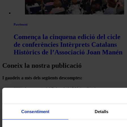
Patrimoni
Comença la cinquena edició del cicle
de conferències Intèrprets Catalans
Històrics de l’Associació Joan Manén
Coneix la nostra publicació
I gaudeix a més dels següents descomptes:
20% als concerts del Palau de la Música Catalana
Descomptes a altres cicles de concerts col·laboradors
Consentiment
Detalls