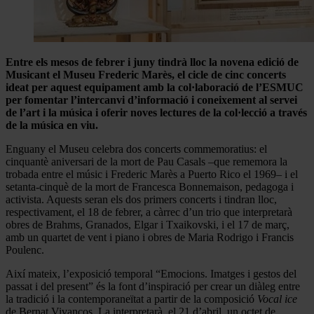
Entre els mesos de febrer i juny tindrà lloc la novena edició de
Musicant el Museu Frederic Marès, el cicle de cinc concerts
ideat per aquest equipament amb la col·laboració de l’ESMUC
per fomentar l’intercanvi d’informació i coneixement al servei
de l’art i la música i oferir noves lectures de la col·lecció a través
de la música en viu.
Enguany el Museu celebra dos concerts commemoratius: el
cinquantè aniversari de la mort de Pau Casals –que rememora la
trobada entre el músic i Frederic Marès a Puerto Rico el 1969– i el
setanta-cinquè de la mort de Francesca Bonnemaison, pedagoga i
activista. Aquests seran els dos primers concerts i tindran lloc,
respectivament, el 18 de febrer, a càrrec d’un trio que interpretarà
obres de Brahms, Granados, Elgar i Txaikovski, i el 17 de març,
amb un quartet de vent i piano i obres de Maria Rodrigo i Francis
Poulenc.
Així mateix, l’exposició temporal “Emocions. Imatges i gestos del
passat i del present” és la font d’inspiració per crear un diàleg entre
la tradició i la contemporaneïtat a partir de la composició
Vocal ice
de Bernat Vivancos. La interpretarà, el 21 d’abril, un octet de