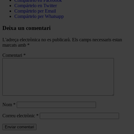
Compártelo en Facebook
Compártelo en Twitter
Compártelo per Email
Compártelo per Whatsapp
Deixa un comentari
L'adreça electrònica no es publicarà.
Els camps necessaris estan
marcats amb
*
Comentari
*
Nom
*
Correu electrònic
*