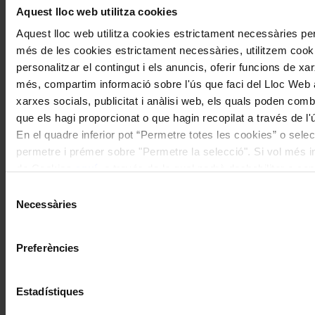
Aquest lloc web utilitza cookies
Aquest lloc web utilitza cookies estrictament necessàries pe
més de les cookies estrictament necessàries, utilitzem cooki
personalitzar el contingut i els anuncis, oferir funcions de xarx
més, compartim informació sobre l'ús que faci del Lloc Web 
xarxes socials, publicitat i anàlisi web, els quals poden com
que els hagi proporcionat o que hagin recopilat a través de l'
En el quadre inferior pot “Permetre totes les cookies” o selec
permetre i prémer sobre "Permetre la selecció". Si vol més inf
de Cookies
aquí
, a través de la qual podrà deshabilitar o co
moment.
Selecció
Necessàries
de
consentiment
Preferències
Estadístiques