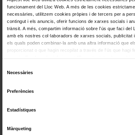
funcionament del Lloc Web. A més de les cookies estrictame
necessàries, utilitzem cookies pròpies i de tercers per a pers
contingut i els anuncis, oferir funcions de xarxes socials i ana
trànsit. A més, compartim informació sobre l'ús que faci del
Temporades i festivals
amb els nostres col·laboradors de xarxes socials, publicitat i
El Sant Pau Festival presenta una
els quals poden combinar-la amb una altra informació que el
segona edició formada per sis
proporcionat o que hagin recopilat a través de l'ús que hagi f
serveis. En el quadre inferior pot “Permetre totes les cookies
concerts al Palau de la Música i el
seleccionar el tipus de cookies que vol permetre i prémer so
Recinte Modernista de Sant Pau
Selecció
"Permetre la selecció". Si vol més informació visiti la nostra 
Necessàries
de
de Cookies
aquí
, a través de la qual podrà deshabilitar o con
consentiment
les cookies en qualsevol moment.
Preferències
Estadístiques
Màrqueting