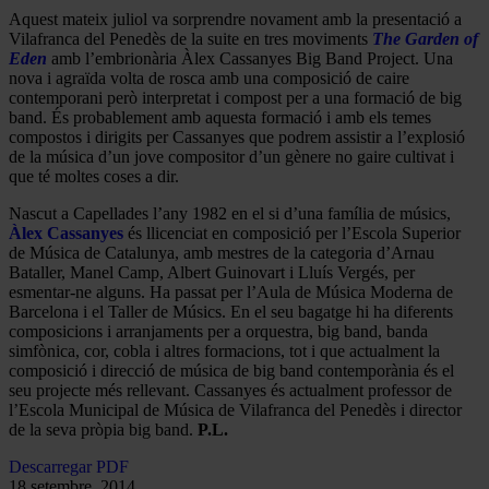
Aquest mateix juliol va sorprendre novament amb la presentació a
Vilafranca del Penedès de la suite en tres moviments
The Garden of
Eden
amb l’embrionària Àlex Cassanyes Big Band Project. Una
nova i agraïda volta de rosca amb una composició de caire
contemporani però interpretat i compost per a una formació de big
band. És probablement amb aquesta formació i amb els temes
compostos i dirigits per Cassanyes que podrem assistir a l’explosió
de la música d’un jove compositor d’un gènere no gaire cultivat i
que té moltes coses a dir.
Nascut a Capellades l’any 1982 en el si d’una família de músics,
Àlex Cassanyes
és llicenciat en composició per l’Escola Superior
de Música de Catalunya, amb mestres de la categoria d’Arnau
Bataller, Manel Camp, Albert Guinovart i Lluís Vergés, per
esmentar-ne alguns. Ha passat per l’Aula de Música Moderna de
Barcelona i el Taller de Músics. En el seu bagatge hi ha diferents
composicions i arranjaments per a orquestra, big band, banda
simfònica, cor, cobla i altres formacions, tot i que actualment la
composició i direcció de música de big band contemporània és el
seu projecte més rellevant. Cassanyes és actualment professor de
l’Escola Municipal de Música de Vilafranca del Penedès i director
de la seva pròpia big band.
P.L.
Descarregar PDF
18 setembre, 2014