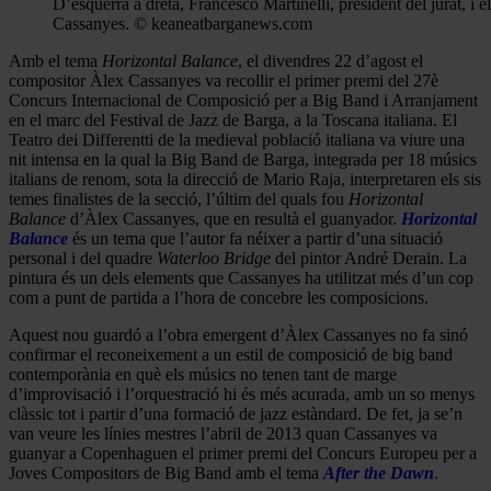
D’esquerra a dreta, Francesco Martinelli, president del jurat, i 
Cassanyes. © keaneatbarganews.com
Amb el tema
Horizontal
Balance
, el divendres 22 d’agost el
compositor Àlex Cassanyes va recollir el primer premi del 27è
Concurs Internacional de Composició per a Big Band i Arranjament
en el marc del Festival de Jazz de Barga, a la Toscana italiana. El
Teatro dei Differentti de la medieval població italiana va viure una
nit intensa en la qual la Big Band de Barga, integrada per 18 músics
italians de renom, sota la direcció de Mario Raja, interpretaren els sis
temes finalistes de la secció, l’últim del quals fou
Horizontal
Balance
d’Àlex Cassanyes, que en resultà el guanyador.
Horizontal
Balance
és un tema que l’autor fa néixer a partir d’una situació
personal i del quadre
Waterloo Bridge
del pintor André Derain. La
pintura és un dels elements que Cassanyes ha utilitzat més d’un cop
com a punt de partida a l’hora de concebre les composicions.
Aquest nou guardó a l’obra emergent d’Àlex Cassanyes no fa sinó
confirmar el reconeixement a un estil de composició de big band
contemporània en què els músics no tenen tant de marge
d’improvisació i l’orquestració hi és més acurada, amb un so menys
clàssic tot i partir d’una formació de jazz estàndard. De fet, ja se’n
van veure les línies mestres l’abril de 2013 quan Cassanyes va
guanyar a Copenhaguen el primer premi del Concurs Europeu per a
Joves Compositors de Big Band amb el tema
After the Dawn
.