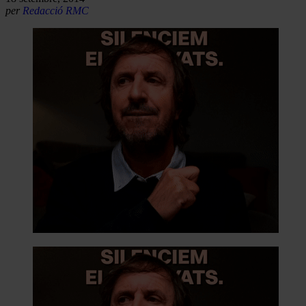
per
Redacció RMC