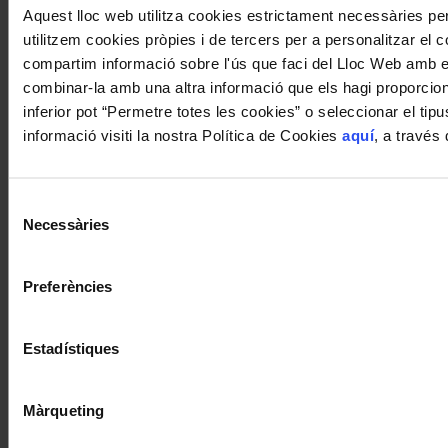
Aquest lloc web utilitza cookies estrictament necessàries p
utilitzem cookies pròpies i de tercers per a personalitzar el co
compartim informació sobre l'ús que faci del Lloc Web amb els
combinar-la amb una altra informació que els hagi proporciona
inferior pot “Permetre totes les cookies” o seleccionar el ti
informació visiti la nostra Política de Cookies
aquí
, a través
Selecció
Necessàries
de
consentiment
Preferències
Estadístiques
Màrqueting