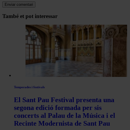
Navegar
També et pot interessar
per
les
articles
de
Actualitat
Temporades i festivals
El Sant Pau Festival presenta una
segona edició formada per sis
concerts al Palau de la Música i el
Recinte Modernista de Sant Pau