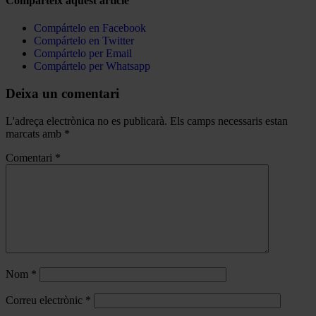
Comparteix aquest article
Compártelo en Facebook
Compártelo en Twitter
Compártelo per Email
Compártelo per Whatsapp
Deixa un comentari
L'adreça electrònica no es publicarà.
Els camps necessaris estan
marcats amb
*
Comentari
*
Nom
*
Correu electrònic
*