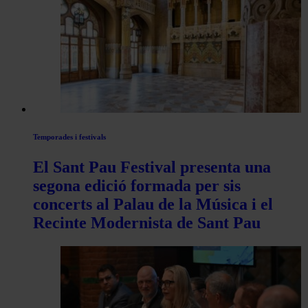
les
articles
de
Actualitat
Temporades i festivals
El Sant Pau Festival presenta una
segona edició formada per sis
concerts al Palau de la Música i el
Recinte Modernista de Sant Pau