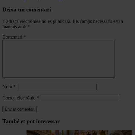
Deixa un comentari
L'adreça electrònica no es publicarà.
Els camps necessaris estan
marcats amb
*
Comentari
*
Nom
*
Correu electrònic
*
Navegar
També et pot interessar
per