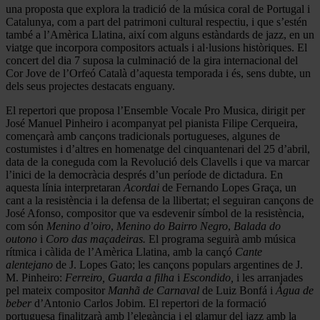
una proposta que explora la tradició de la música coral de Portugal i
Catalunya, com a part del patrimoni cultural respectiu, i que s’estén
també a l’Amèrica Llatina, així com alguns estàndards de jazz, en un
viatge que incorpora compositors actuals i al·lusions històriques. El
concert del dia 7 suposa la culminació de la gira internacional del
Cor Jove de l’Orfeó Català d’aquesta temporada i és, sens dubte, un
dels seus projectes destacats enguany.
El repertori que proposa l’Ensemble Vocale Pro Musica, dirigit per
José Manuel Pinheiro i acompanyat pel pianista Filipe Cerqueira,
començarà amb cançons tradicionals portugueses, algunes de
costumistes i d’altres en homenatge del cinquantenari del 25 d’abril,
data de la coneguda com la Revolució dels Clavells i que va marcar
l’inici de la democràcia després d’un període de dictadura. En
aquesta línia interpretaran
Acordai
de Fernando Lopes Graça, un
cant a la resistència i la defensa de la llibertat; el seguiran cançons de
José Afonso, compositor que va esdevenir símbol de la resistència,
com són
Menino d’oiro
,
Menino do Bairro
Negro
,
Balada do
outono
i
Coro das maçadeiras.
El programa seguirà amb música
rítmica i càlida de l’Amèrica Llatina, amb la cançó
Cante
alentejano
de J. Lopes Gato; les cançons populars argentines de J.
M. Pinheiro:
Ferreiro, Guarda a filha
i
Escondido,
i les arranjades
pel mateix compositor
Manhã de Carnaval
de Luiz Bonfá i
Água de
beber
d’Antonio Carlos Jobim. El repertori de la formació
portuguesa finalitzarà amb l’elegància i el glamur del jazz amb la