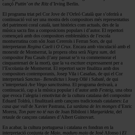
cançó
Puttin’ on the Ritz
d’Irving Berlin.
El programa triat pel Cor Jove de l’Orfeó Català que s’oferirà a
continuació vol ser una mostra dels compositors més representatius
del patrimoni coral català, tant històrics com actuals, des de la
música sacra fins a composicions populars i d’autor. El repertori
començarà amb dos compositors emblemàtics de l’escola
montserratina com són Joan Cererols i Ferran Sors, de qui
interpretaran
Regina Caeli
i
O Crux
. Encara amb vinculació amb el
monestir de Montserrat, la propera obra serà
Nigra sum
, del
compositor Pau Casals (l’any passat se’n va commemorar el
cinquantenari de la mort), que la va escriure expressament per a
l’Escolania de Montserrat. El repertori sacre finalitza amb dos
compositors contemporanis, Josep Vila i Casañas, de qui el Cor
interpretarà
Sanctus– Benedictus
i Josep Ollé i Sabaté, de qui
s’interpretarà
Ave Virgo sanctissima.
El programa derivarà, a
continuació, cap a la música popular i d’autor amb
Festeig
, una obra
que evoca l’alegria i emotivitat de la cultura catalana del compositor
Eduard Toldrà, i finalitzarà amb cançons tradicionals catalanes:
La
casa que vull
de Xavier Pastrana,
La sardana de les monges
d’Enric
Morera,
Ton pare no té nas
de Joan Bibiloni i
Margarideta,
del
retaule de cançons catalanes
d’Albert Guinovart.
En acabar, la cultura portuguesa i catalana es fondran en la
interpretació conjunta de
Maio, maduro maio
de
José Afonso
i
El