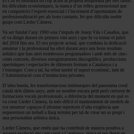
El Cor es dissoldrà un cop acabi la propera temporada per tres raons:
les dificultats econòmiques, la manca d’un relleu generacional que
en comparteixi l’esperit essencial i l’increment d’oportunitats de
professionalització per als bons cantants, fet que dificulta nodrir
grups com Lieder Càmera.
Va ser fundat l’any 1990 sota l’impuls de Josep Vila i Casañas, que
el va dirigir durant els primers vint anys i que hi va tornar el juliol
del 2018 fins ara. El seu projecte actual, que combina la dedicació
amateur
i la professional ha ofert durant anys uns bons resultats
artístics que han atret nombrosos programadors i amb més de cinc-
cents concerts, diversos enregistraments discogràfics, produccions
operístiques i espectacles de diferents formats a Catalunya i a
l’estranger. Com a tal, ha rebut també el suport econòmic, tant de
l’Administració com d’institucions privades.
D’altra banda, les transformacions intrínseques del panorama coral
català dels últims anys, amb un nombre encara petit però creixent de
formacions vocals professionals, a diferència del moment en què es
va crear Lieder Càmera, fa més difícil el manteniment de models de
cor
amateur
capaços d’afrontar repertoris d’alta exigència que
requereixen un treball a llarg termini per tal de crear un so propi i
una personalitat artística única.
Lieder Càmera, que entén que ha contribuït de manera positiva a
aquesta evolució del cant coral a Catalunya, deixa el seu llegat en