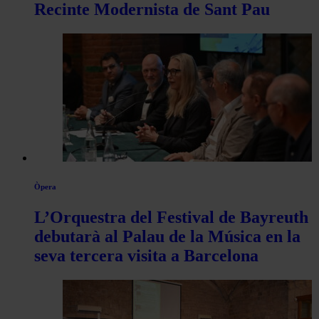
Recinte Modernista de Sant Pau
Òpera
L’Orquestra del Festival de Bayreuth
debutarà al Palau de la Música en la
seva tercera visita a Barcelona