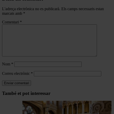
L'adreça electrònica no es publicarà.
Els camps necessaris estan
marcats amb
*
Comentari
*
Nom
*
Correu electrònic
*
Navegar
També et pot interessar
per
les
articles