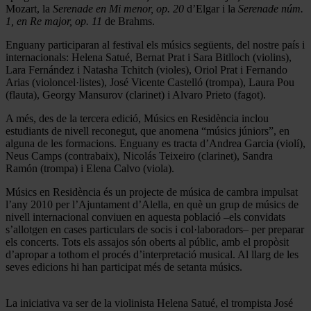
Mozart, la
Serenade en Mi menor, op. 20
d’Elgar i la
Serenade núm.
1, en Re major, op. 11
de Brahms.
Enguany participaran al festival els músics següents, del nostre país i
internacionals: Helena Satué, Bernat Prat i Sara Bitlloch (violins),
Lara Fernández i Natasha Tchitch (violes), Oriol Prat i Fernando
Arias (violoncel·listes), José Vicente Castelló (trompa), Laura Pou
(flauta), Georgy Mansurov (clarinet) i Alvaro Prieto (fagot).
A més, des de la tercera edició, Músics en Residència inclou
estudiants de nivell reconegut, que anomena “músics júniors”, en
alguna de les formacions. Enguany es tracta d’Andrea Garcia (violí),
Neus Camps (contrabaix), Nicolás Teixeiro (clarinet), Sandra
Ramón (trompa) i Elena Calvo (viola).
Músics en Residència és un projecte de música de cambra impulsat
l’any 2010 per l’Ajuntament d’Alella, en què un grup de músics de
nivell internacional conviuen en aquesta població –els convidats
s’allotgen en cases particulars de socis i col·laboradors– per preparar
els concerts. Tots els assajos són oberts al públic, amb el propòsit
d’apropar a tothom el procés d’interpretació musical. Al llarg de les
seves edicions hi han participat més de setanta músics.
La iniciativa va ser de la violinista Helena Satué, el trompista José