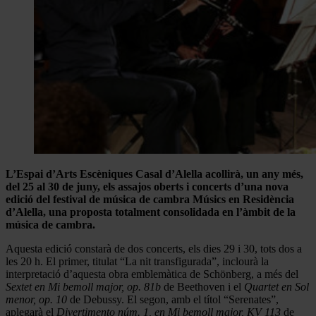
L’Espai d’Arts Escèniques Casal d’Alella acollirà, un any més,
del 25 al 30 de juny, els assajos oberts i concerts d’una nova
edició del festival de música de cambra Músics en Residència
d’Alella, una proposta totalment consolidada en l’àmbit de la
música de cambra.
Aquesta edició constarà de dos concerts, els dies 29 i 30, tots dos a
les 20 h. El primer, titulat “La nit transfigurada”, inclourà la
interpretació d’aquesta obra emblemàtica de Schönberg, a més del
Sextet en Mi bemoll major, op. 81b
de Beethoven i el
Quartet en Sol
menor, op. 10
de Debussy. El segon, amb el títol “Serenates”,
aplegarà el
Divertimento núm. 1, en Mi bemoll major, KV 113
de