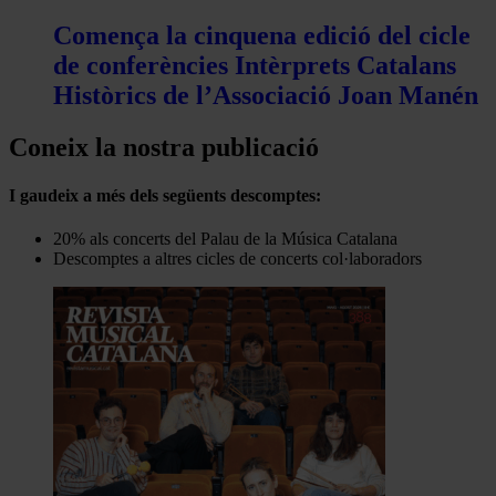
Comença la cinquena edició del cicle
de conferències Intèrprets Catalans
Històrics de l’Associació Joan Manén
Coneix la nostra publicació
I gaudeix a més dels següents descomptes:
20% als concerts del Palau de la Música Catalana
Descomptes a altres cicles de concerts col·laboradors