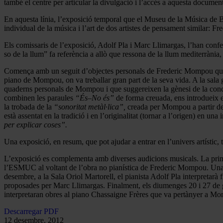
també el centre per articular la divulgació i l’accés a aquesta docume
En aquesta línia, l’exposició temporal que el Museu de la Música de B
individual de la música i l’art de dos artistes de pensament similar: 
Els comissaris de l’exposició, Adolf Pla i Marc Llimargas, l’han confeg
so de la llum” fa referència a allò que ressona de la llum mediterrània, 
Comença amb un seguit d’objectes personals de Frederic Mompou que su
piano de Mompou, on va treballar gran part de la seva vida. A la sala g
quaderns personals de Mompou i que suggereixen la gènesi de la concep
combinen les paraules
“És–No és”
de forma creuada, ens introdueix 
la trobada de la
“sonoritat metàl·lica”,
creada per Mompou a partir de la
està assentat en la tradició i en l’originalitat (tornar a l’origen) en
per explicar coses”.
Una exposició, en resum, que pot ajudar a entrar en l’univers artísti
L’exposició es complementa amb diverses audicions musicals. La primer
l’ESMUC al voltant de l’obra no pianística de Frederic Mompou. Una 
desembre, a la Sala Oriol Martorell, el pianista Adolf Pla interpretarà
proposades per Marc Llimargas. Finalment, els diumenges 20 i 27 de 
interpretaran obres al piano Chassaigne Frères que va pertànyer a M
Descarregar PDF
12 desembre, 2012