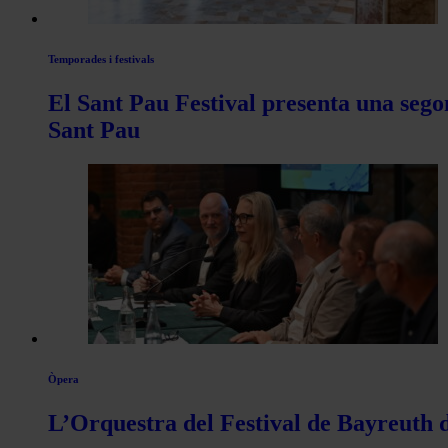
Temporades i festivals
El Sant Pau Festival presenta una sego
Sant Pau
Òpera
L’Orquestra del Festival de Bayreuth d