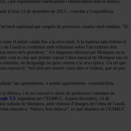
ació, i per experimentar estèticament i emotivament amb la música.
partir d’avui 12 de desembre de 2012–, convida a l’experiència
art molt espiritual que sorgeix de processos creatius molt similars. “El
re el músic català fins a la seva mort. A la mateixa sala trobem el
ics de Gaudí es combinen amb reflexions sobre l’art extretes dels
lesa tenen més grandesa.”
Un diagrama dibuixat per Mompou on es
endre com la clau que permet copsar l’obra musical de Mompou rau en
es orientals, un llenguatge no gens corrent a la seva època. Un art que
s una exposició
“més feta per moure coses dins el visitant, que no pas
callada” tan aparentment –i només aparentment– contradictòria.
la Música, i és un concert a càrrec de professors i alumnes de
Segle XX
organitzat per l’ESMUC. Aquest divendres, 14 de
ca callada
de Mompou, amb visionat d’imatges de l’obra de Gaudí,
ctivitat educativa “Silenci, fem música”, en què alumnes de l’ESMUC