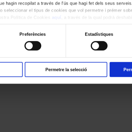
e hagin recopilat a través de l'ús que hagi fet dels seus serveis.
o seleccionar el tipus de cookies que vol permetre i prémer sobr
nostra Política de Cookies
aquí
, a través de la qual podrà deshabil
ment.
Preferències
Estadístiques
Permetre la selecció
Perm