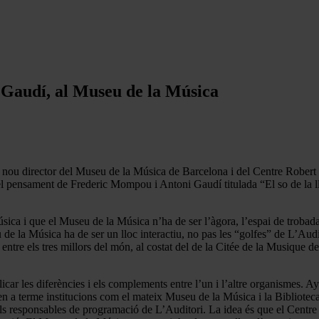
i Gaudí, al Museu de la Música
 nou director del Museu de la Música de Barcelona i del Centre Robert 
el pensament de Frederic Mompou i Antoni Gaudí titulada “El so de la l
úsica i que el Museu de la Música n’ha de ser l’àgora, l’espai de trobada,
 de la Música ha de ser un lloc interactiu, no pas les “golfes” de L’Audi
ntre els tres millors del món, al costat del de la Citée de la Musique de
car les diferències i els complements entre l’un i l’altre organismes. A
en a terme institucions com el mateix Museu de la Música i la Biblioteca
els responsables de programació de L’Auditori. La idea és que el Centre