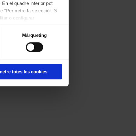
 En el quadre inferior pot
e "Permetre la selecció". Si
itar o configurar
Màrqueting
etre totes les cookies