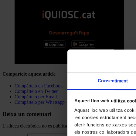
Comparteix aquest article
Consentiment
Compártelo en Facebook
Compártelo en Twitter
Compártelo per Email
Aquest lloc web utilitza coo
Compártelo per Whatsapp
Aquest lloc web utilitza coo
Deixa un comentari
les cookies estrictament nece
oferir funcions de xarxes soc
L'adreça electrònica no es publicarà.
Els camps necessaris estan mar
els nostres col·laboradors de