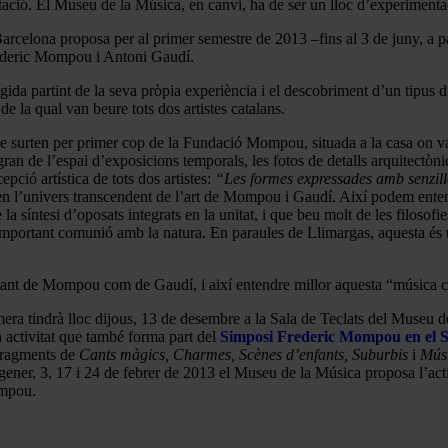
ntació. El Museu de la Música, en canvi, ha de ser un lloc d’experiment
arcelona proposa per al primer semestre de 2013 –fins al 3 de juny, a 
Frederic Mompou i Antoni Gaudí.
ida partint de la seva pròpia experiència i el descobriment d’un tipus d’
de la qual van beure tots dos artistes catalans.
rten per primer cop de la Fundació Mompou, situada a la casa on va viu
ran de l’espai d’exposicions temporals, les fotos de detalls arquitectòn
ció artística de tots dos artistes:
“Les formes expressades amb senzil
en l’univers transcendent de l’art de Mompou i Gaudí. Així podem ent
 síntesi d’oposats integrats en la unitat, i que beu molt de les filosofi
 una important comunió amb la natura. En paraules de Llimargas, aquesta é
c, tant de Mompou com de Gaudí, i així entendre millor aquesta “música 
a tindrà lloc dijous, 13 de desembre a la Sala de Teclats del Museu de 
activitat que també forma part del
Simposi Frederic Mompou en el 
 fragments de
Cants màgics, Charmes, Scènes d’enfants, Suburbis
i
Músi
gener, 3, 17 i 24 de febrer de 2013 el Museu de la Música proposa l’a
ompou.