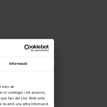
Informació
 A més de
r el contingut i els anuncis,
ús que faci del Lloc Web amb
ar-la amb una altra informació