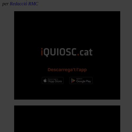
per
Redacció RMC