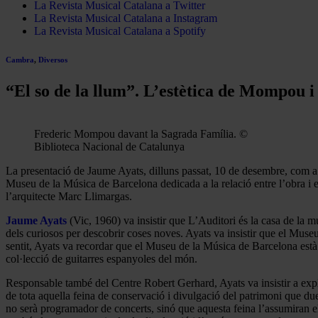
La Revista Musical Catalana a Twitter
La Revista Musical Catalana a Instagram
La Revista Musical Catalana a Spotify
Cambra
,
Diversos
“El so de la llum”. L’estètica de Mompou 
Frederic Mompou davant la Sagrada Família. ©
Biblioteca Nacional de Catalunya
La presentació de Jaume Ayats, dilluns passat, 10 de desembre, com a
Museu de la Música de Barcelona dedicada a la relació entre l’obra i 
l’arquitecte Marc Llimargas.
Jaume Ayats
(Vic, 1960) va insistir que L’Auditori és la casa de la m
dels curiosos per descobrir coses noves. Ayats va insistir que el Museu
sentit, Ayats va recordar que el Museu de la Música de Barcelona està e
col·lecció de guitarres espanyoles del món.
Responsable també del Centre Robert Gerhard, Ayats va insistir a expli
de tota aquella feina de conservació i divulgació del patrimoni que du
no serà programador de concerts, sinó que aquesta feina l’assumiran 