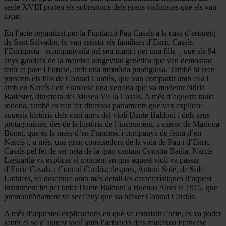
segle XVIII porten els sobrenoms dels grans violinistes que els van
tocar.
En l’acte organitzat per la Fundació Pau Casals a la casa d’estiueig
de Sant Salvador, hi van assistir els familiars d’Enric Casals,
l’Enriqueta –acompanyada pel seu marit i per una filla–, que als 94
anys gaudeix de la mateixa longevitat genètica que van demostrar
tenir el pare i l’oncle, amb una memòria prodigiosa. També hi eren
presents els fills de Conrad Cardús, que van compartir amb ella i
amb en Narcís i en Francesc una xerrada que va moderar Núria
Ballester, directora del Museu Vil·la Casals. A més d’aquesta taula
rodona, també es van fer diversos parlaments que van explicar
aquesta història dels cent anys del violí Dante Baldoni i dels seus
protagonistes, des de la història de l’instrument, a càrrec de Mariona
Bonet, que és la mare d’en Francesc i companya de feina d’en
Narcís i, a més, una gran coneixedora de la vida de Pau i d’Enric
Casals pel fet de ser néta de la gran cantant Conxita Badia. Narcís
Laguarda va explicar el moment en què aquest violí va passar
d’Enric Casals a Conrad Cardús; després, Antoni Solé, de Solé
Luthiers, va descriure amb més detall les característiques d’aquest
instrument fet pel lutier Dante Baldoni a Buenos Aires el 1915, que
premonitòriament va ser l’any que va néixer Conrad Cardús.
A més d’aquestes explicacions en què va consistir l’acte, es va poder
sentir el so d’aquest violí amb l’actuació dels mateixos Francesc