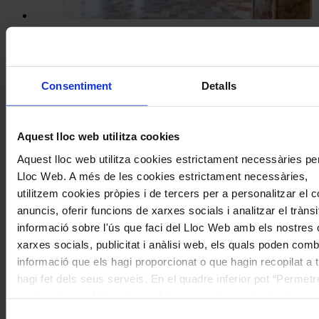
Temporades i festivals
El Sant Pau Festival presenta una
Consentiment
Detalls
segona edició formada per sis
concerts al Palau de la Música i el
Recinte Modernista de Sant Pau
Aquest lloc web utilitza cookies
Aquest lloc web utilitza cookies estrictament necessàries pe
Lloc Web. A més de les cookies estrictament necessàries,
utilitzem cookies pròpies i de tercers per a personalitzar el co
anuncis, oferir funcions de xarxes socials i analitzar el tràn
informació sobre l'ús que faci del Lloc Web amb els nostres 
xarxes socials, publicitat i anàlisi web, els quals poden comb
informació que els hagi proporcionat o que hagin recopilat a 
hagi fet dels seus serveis. En el quadre inferior pot “Permetr
o seleccionar el tipus de cookies que vol permetre i prémer 
Òpera
selecció". Si vol més informació visiti la nostra Política de 
Selecció