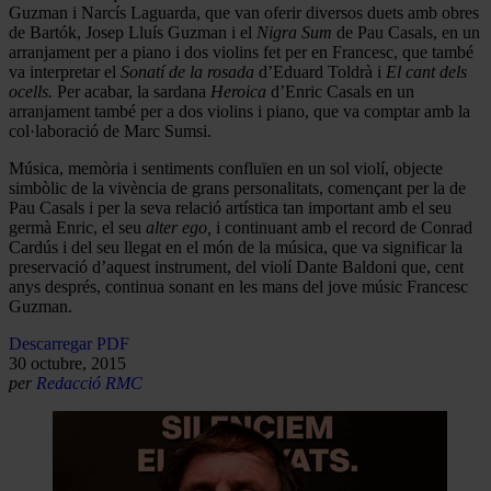
Guzman i Narcís Laguarda, que van oferir diversos duets amb obres
de Bartók, Josep Lluís Guzman i el
Nigra Sum
de Pau Casals, en un
arranjament per a piano i dos violins fet per en Francesc, que també
va interpretar el
Sonatí de la rosada
d’Eduard Toldrà i
El cant dels
ocells.
Per acabar, la sardana
Heroica
d’Enric Casals en un
arranjament també per a dos violins i piano, que va comptar amb la
col·laboració de Marc Sumsi.
Música, memòria i sentiments confluïen en un sol violí, objecte
simbòlic de la vivència de grans personalitats, començant per la de
Pau Casals i per la seva relació artística tan important amb el seu
germà Enric, el seu
alter ego,
i continuant amb el record de Conrad
Cardús i del seu llegat en el món de la música, que va significar la
preservació d’aquest instrument, del violí Dante Baldoni que, cent
anys després, continua sonant en les mans del jove músic Francesc
Guzman.
Descarregar PDF
30 octubre, 2015
per
Redacció RMC