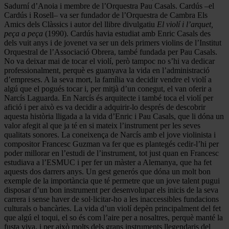
Sadurní d’Anoia i membre de l’Orquestra Pau Casals. Cardús –el
Cardús i Rosell– va ser fundador de l’Orquestra de Cambra Els
Amics dels Clàssics i autor del llibre divulgatiu
El violí i l’arquet,
peça a peça
(1990). Cardús havia estudiat amb Enric Casals des
dels vuit anys i de jovenet va ser un dels primers violins de l’Institut
Orquestral de l’Associació Obrera, també fundada per Pau Casals.
No va deixar mai de tocar el violí, però tampoc no s’hi va dedicar
professionalment, perquè es guanyava la vida en l’administració
d’empreses. A la seva mort, la família va decidir vendre el violí a
algú que el pogués tocar i, per mitjà d’un conegut, el van oferir a
Narcís Laguarda. En Narcís és arquitecte i també toca el violí per
afició i per això es va decidir a adquirir-lo després de descobrir
aquesta història lligada a la vida d’Enric i Pau Casals, que li dóna un
valor afegit al que ja té en si mateix l’instrument per les seves
qualitats sonores. La coneixença de Narcís amb el jove violinista i
compositor Francesc Guzman va fer que es plantegés cedir-l’hi per
poder millorar en l’estudi de l’instrument, tot just quan en Francesc
estudiava a l’ESMUC i per fer un màster a Alemanya, que ha fet
aquests dos darrers anys. Un gest generós que dóna un molt bon
exemple de la importància que té permetre que un jove talent pugui
disposar d’un bon instrument per desenvolupar els inicis de la seva
carrera i sense haver de sol·licitar-ho a les inaccessibles fundacions
culturals o bancàries. La vida d’un violí depèn principalment del fet
que algú el toqui, el so és com l’aire per a nosaltres, perquè manté la
fusta viva, i per això molts dels grans instruments llegendaris del