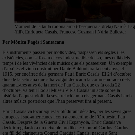
Moment de la taula rodona amb (d’esquerra a dreta) Narcís La
(fill), Enriqueta Casals, Francesc Guzman i Núria Ballester
Per Mònica Pagès i Santacana
Els instruments passen per molts vides, traspassen els segles i les
existències, com si fossin el cos indestructible del so, més enllà dels
temps i de les vivències dels músics que els posseeixen. Un exemple
d’això és el violí construït per Dante Baldoni ara fa cent anys, el
1915, per encàrrec dels germans Pau i Enric Casals. El 24 d’octubre,
dins de la setmana que s’ha volgut dedicar a la commemoració dels
quaranta-tres anys de la mort de Pau Casals, que es fa cada 22
d’octubre, va tenir lloc al Museu Vil·la Casals un acte sobre la
història d’aquest violí i la seva relació amb els germans Casals i amb
altres músics posteriors que l’han preservat fins al present.
Enric Casals va tocar aquest violí durant dècades, per les seves gires
europees i sud-americanes i com a concertino de l’Orquestra Pau
Casals. Després de la Guerra Civil Espanyola, Enric Casals va
decidir regalar-lo a un deixeble predilecte: Conrad Cardús. Cardús
era fill del clarinetista Conrad Cardús i Canals, nascut a Sant