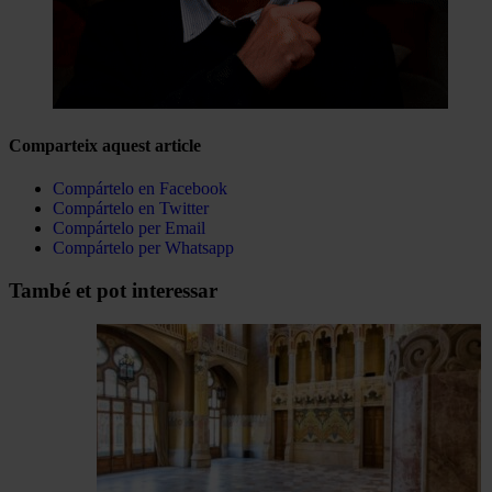
Comparteix aquest article
Compártelo en Facebook
Compártelo en Twitter
Compártelo per Email
Compártelo per Whatsapp
Navegar
També et pot interessar
per
les
articles
de
Actualitat