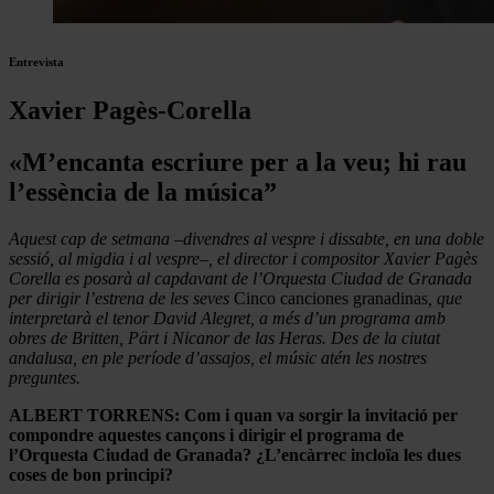
Entrevista
Xavier Pagès-Corella
«M’encanta escriure per a la veu; hi rau
l’essència de la música”
Aquest cap de setmana –divendres al vespre i dissabte, en una doble
sessió, al migdia i al vespre–, el director i compositor Xavier Pagès
Corella es posarà al capdavant de l’Orquesta Ciudad de Granada
per dirigir l’estrena de les seves
Cinco canciones granadinas
, que
interpretarà el tenor David Alegret, a més d’un programa amb
obres de Britten, Pärt i Nicanor de las Heras. Des de la ciutat
andalusa, en ple període d’assajos, el músic atén les nostres
preguntes.
ALBERT TORRENS: Com i quan va sorgir la invitació per
compondre aquestes cançons i dirigir el programa de
l’Orquesta Ciudad de Granada? ¿L’encàrrec incloïa les dues
coses de bon principi?