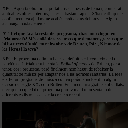
XPC: Aquesta obra m’ha portat uns sis mesos de feina i, comparat
amb altres obres anteriors, ha estat bastant ràpida. S’ha de dir que el
confinament va ajudar que acabés molt abans del previst. Algun
avantatge havia de tenir…
AT: Pel que fa a la resta del programa, ¿has intervingut en
l’elaboració? Més enllà dels recursos que demanen, ¿creus que
hi ha nexes d’unió entre les obres de Britten, Pärt, Nicanor de
las Heras i la teva?
XPC: El programa definitiu ha estat definit per l’evolució de la
pandèmia. Inicialment incloïa la
Ballad of heroes
de Britten, per a
tenor, cor i orquestra, però finalment hem hagut de rebaixar la
quantitat de músics per adaptar-nos a les normes sanitàries. La idea
era fer un programa de música contemporània incloent-hi algun
clàssic del segle XX, com Britten. Finalment, malgrat les dificultats,
crec que ha quedat un programa prou variat i representatiu de
diferents estils musicals de la creació recent.