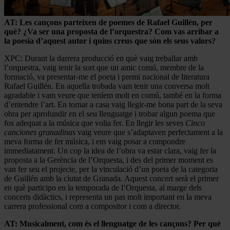
AT: Les cançons parteixen de poemes de Rafael Guillén, per
què? ¿Va ser una proposta de l’orquestra? Com vas arribar a
la poesia d’aquest autor i quins creus que són els seus valors?
XPC: Durant la darrera producció en què vaig treballar amb
l’orquestra, vaig tenir la sort que un amic comú, membre de la
formació, va presentar-me el poeta i premi nacional de literatura
Rafael Guillén. En aquella trobada vam tenir una conversa molt
agradable i vam veure que teníem molt en comú, també en la forma
d’entendre l’art. En tornar a casa vaig llegir-me bona part de la seva
obra per aprofundir en el seu llenguatge i trobar algun poema que
fos adequat a la música que volia fer. En llegir les seves
Cinco
canciones granadinas
vaig veure que s’adaptaven perfectament a la
meva forma de fer música, i em vaig posar a compondre
immediatament. Un cop la idea de l’obra va estar clara, vaig fer la
proposta a la Gerència de l’Orquesta, i des del primer moment es
van fer seu el projecte, per la vinculació d’un poeta de la categoria
de Guillén amb la ciutat de Granada. Aquest concert serà el primer
en què participo en la temporada de l’Orquesta, al marge dels
concerts didàctics, i representa un pas molt important en la meva
carrera professional com a compositor i com a director.
AT: Musicalment, com és el llenguatge de les cançons? Per què