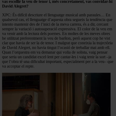
vas escollir la veu de tenor i, més concretament, vas convidar-hi
David Alegret?
XPC: És difícil descriure el llenguatge musical amb paraules… En
qualsevol cas, el llenguatge d’aquesta obra segueix la tendència que
intento mantenir des de l’inici de la meva carrera, és a dir, cercant
sempre la variació i autosuperació expressiva. El color de la veu em
va venir amb la lectura dels poemes. En moltes de les meves obres
he utilitzat preferentment la veu de baríton, però aquest cop he vist
clar que havia de ser la de tenor. I malgrat que coneixia la trajectòria
de David Alegret, no havia tingut l’ocasió de treballar mai amb ell.
Quan l’orquestra em va demanar qui volia de solista, vaig pensar
que seria un candidat excel·lent per cantar-les i vaig tenir la sort –ja
que l’obra té una dificultat important, especialment per a la veu– que
va acceptar el repte.