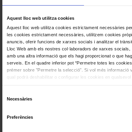
Aquest lloc web utilitza cookies
Aquest lloc web utilitza cookies estrictament necessàries p
les cookies estrictament necessàries, utilitzem cookies pròpie
Subscriu-te
anuncis, oferir funcions de xarxes socials i analitzar el tràn
Twitter feed is not available at the moment.
Segueix-nos a Twitter
Lloc Web amb els nostres col·laboradors de xarxes socials, p
amb una altra informació que els hagi proporcionat o que hagi
Accedeix a l’hemeroteca de la Revista Musical Catalana
clicant
serveis. En el quadre inferior pot “Permetre totes les cookies
aquí
prémer sobre "Permetre la selecció". Si vol més informació vi
Compártelo en Facebook
qual podrà deshabilitar o configurar les cookies en qualsevo
Compártelo en Twitter
Compártelo per Email
Compártelo per Whatsapp
Selecció
Necessàries
de
Sobre la RMC
consentiment
Contacte
Punts de venda
Preferències
Subscriu-te
Publicitat