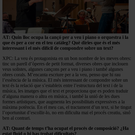
AT: Quin lloc ocupa la cançó per a veu i piano o orquestra i la
que és per a cor en el teu catàleg? Què diries que és el més
interessant i el més difícil de compondre sobre un text?
XPC: La veu és protagonista en un bon nombre de les meves obres:
tinc un parell d’òperes de petit format, diverses obres que inclouen
veus solistes, algunes cançons per a veu i piano i també algunes
obres corals. M’encanta escriure per a la veu, penso que hi rau
l’essència de la música. El més interessant de compondre sobre un
text és la relació que s’estableix entre l’estructura del text i de la
música, les imatges que el text et proporciona que es poden traduir
d’alguna manera o altra en música, i també la unió de les dues
formes artístiques, que augmenta les possibilitats expressives a la
màxima potència. En el meu cas, el tractament d’un text, si he tingut
l’oportunitat d’escollir-lo, no em dificulta mai el procés creatiu, sinó
ben al contrari.
AT: Quant de temps t’ha ocupat el procés de composició? ¿Ha
estat fluid o hi has trobat dificultats?