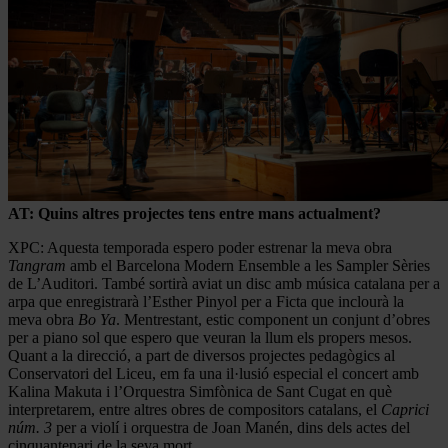
AT: Quins altres projectes tens entre mans actualment?
XPC: Aquesta temporada espero poder estrenar la meva obra
Tangram
amb el Barcelona Modern Ensemble a les Sampler Sèries
de L’Auditori. També sortirà aviat un disc amb música catalana per a
arpa que enregistrarà l’Esther Pinyol per a Ficta que inclourà la
meva obra
Bo Ya
. Mentrestant, estic component un conjunt d’obres
per a piano sol que espero que veuran la llum els propers mesos.
Quant a la direcció, a part de diversos projectes pedagògics al
Conservatori del Liceu, em fa una il·lusió especial el concert amb
Kalina Makuta i l’Orquestra Simfònica de Sant Cugat en què
interpretarem, entre altres obres de compositors catalans, el
Caprici
núm. 3
per a violí i orquestra de Joan Manén, dins dels actes del
cinquantenari de la seva mort.