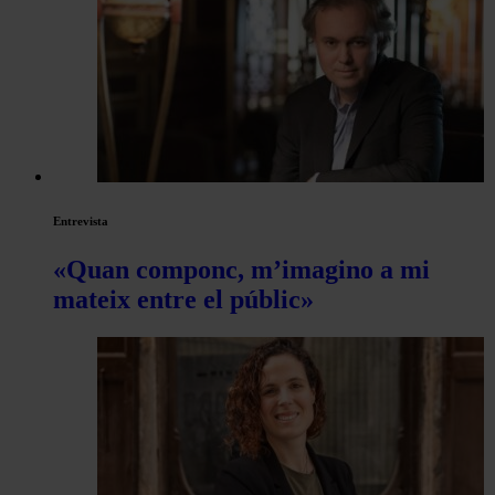
les
articles
de
Actualitat
Entrevista
«Quan componc, m’imagino a mi
mateix entre el públic»