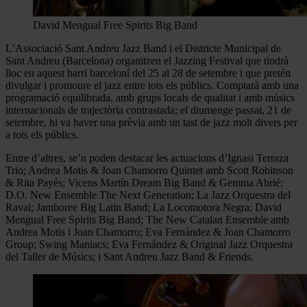
David Mengual Free Spirits Big Band
L’Associació Sant Andreu Jazz Band i el Districte Municipal de
Sant Andreu (Barcelona) organitzen el Jazzing Festival que tindrà
lloc en aquest barri barceloní del 25 al 28 de setembre i que pretén
divulgar i promoure el jazz entre tots els públics. Comptarà amb una
programació equilibrada, amb grups locals de qualitat i amb músics
internacionals de trajectòria contrastada; el diumenge passat, 21 de
setembre, hi va haver una prèvia amb un tast de jazz molt divers per
a tots els públics.
Entre d’altres, se’n poden destacar les actuacions d’Ignasi Terraza
Trio; Andrea Motis & Joan Chamorro Quintet amb Scott Robinson
& Rita Payés; Vicens Martín Dream Big Band & Gemma Abrié;
D.O. New Ensemble The Next Generation; La Jazz Orquestra del
Raval; Jamboree Big Latin Band; La Locomotora Negra; David
Mengual Free Spirits Big Band; The New Catalan Ensemble amb
Andrea Motis i Joan Chamorro; Eva Fernández & Joan Chamorro
Group; Swing Maniacs; Eva Fernández & Original Jazz Orquestra
del Taller de Músics; i Sant Andreu Jazz Band & Friends.