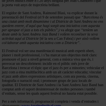
de joves músics entre 8 i 20 anys dirigida per Joan Chamorro i que
ja porta vuit anys de trajectòria brillant.
El regidor de Sant Andreu, Raimond Blasi, va explicar durant la
presentació del Festival (el 9 de setembre passat) que
“Barcelona és
una ciutat amb molt dinamisme i al Districte de Sant Andreu no ens
quedem enrere, d’aquí que hagi sorgit una iniciativa com aquesta
per apropar el jazz a tots els públics”,
i va afegir que
“teníem un
deute amb la Sant Andreu Jazz Band i volíem reconèixer la seva
activitat aquí al Districte
[té la seu a Can Fabra]
i per això volíem
col·laborar amb aquesta iniciativa com a Districte”
.
El Festival vol ser una manifestació musical amb esperit obert,
planer i molt professional, i s’ha marcat uns objectius molt clars:
promoure el jazz a nivell general, com a música viva que és, i
provocar un descobriment: incidir en el públic més jove de
Barcelona i trencar el tòpic que el jazz és per a minories; vehicular el
jazz com a eina multifacètica amb un alt caràcter educatiu; vincular
el jazz amb altres expressions artístiques, com ara poesia, cinema,
fotografia o narració oral; i promoure grups de jazz locals de
qualitat. El Districte de Sant Andreu i la Sant Andreu Jazz Band han
comptat amb el suport desinteressat de moltes persones i també
d’entitats, sense les quals aquest festival no hauria estat possible.
Per a més informació, programació completa i venda d’entrades i
abonaments:
www.jazzingfestival.com
.