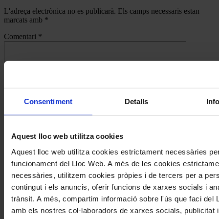
L'adreça electrònica no es publicarà.
Els camps necessaris estan
marcats amb
*
Comentari
*
Consentiment
Detalls
Inf
Nom
*
Correu electrònic
*
Aquest lloc web utilitza cookies
Aquest lloc web utilitza cookies estrictament necessàries per
funcionament del Lloc Web. A més de les cookies estrictame
Navegar
També et pot interessar
necessàries, utilitzem cookies pròpies i de tercers per a pers
per
contingut i els anuncis, oferir funcions de xarxes socials i ana
les
trànsit. A més, compartim informació sobre l'ús que faci del
articles
amb els nostres col·laboradors de xarxes socials, publicitat i