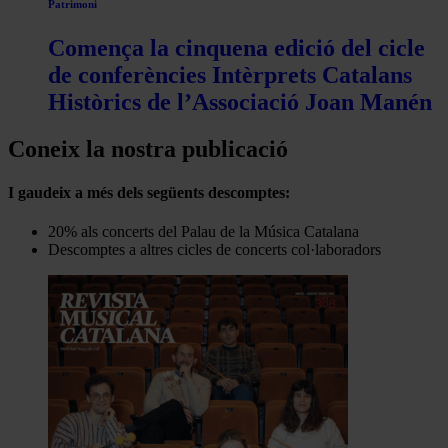
Patrimoni
Comença la cinquena edició del cicle
de conferències Intèrprets Catalans
Històrics de l’Associació Joan Manén
Coneix la nostra publicació
I gaudeix a més dels següents descomptes:
20% als concerts del Palau de la Música Catalana
Descomptes a altres cicles de concerts col·laboradors