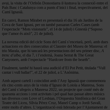
avui, la visita de l’Orfeón Donostiarra il·lustrava la connexió entre el
País Basc i Catalunya com a punts d’inici i final, respectivament, del
Camí Ignasià.
En canvi, Ramon Mirabet es presentarà el dia 16 als Jardins de la
Cova de Sant Ignasi, per on també passaran Carles Cases (amb
l’espectacle “Mots visionaris”, el 14 de juliol) i Ginestà (“Suposo
que l’amor és això”, 21 de juliol).
La novena edició del cicle Sons del Camí s’encetarà, però, amb dues
actuacions en dies consecutius al Claustre del Museu de Manresa: el
trio Marala, que hi tancarà les presentacions del seu primer disc,
A
trenc d’alba,
el dia 7, i l’endemà, Joana Serrat & The Great
Canyoners, amb l’espectacle “Hardcore from the hearth”.
Finalment, també hi haurà una audició d’El Pot Petit, titulada “Vull
cantar i vull ballar!”, el 22 de juliol, a L’Anònima.
Amb aquest cartell i coincidint amb l’Any Ignasià que commemora
els cinc-cents anys de la visita d’Ignasi de Loiola a Manresa, Sons
del Camí s’afegeix a Manresa 2022, un projecte que conté més de
quaranta accions i cent activitats i pel qual han passat altres músics
tan diversos com Love of Lesbian, l’Orquestra Simfònica del Gran
Teatre del Liceu, Sílvia Pérez Cruz, Manel Camp o Jordi Savall,
entre molts d’altres. L’organització està liderada per l’Ajuntament de