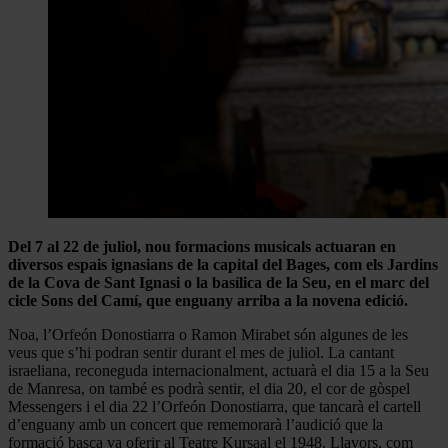
Del 7 al 22 de juliol, nou formacions musicals actuaran en
diversos espais ignasians de la capital del Bages, com els Jardins
de la Cova de Sant Ignasi o la basílica de la Seu, en el marc del
cicle Sons del Camí, que enguany arriba a la novena edició.
Noa, l’Orfeón Donostiarra o Ramon Mirabet són algunes de les
veus que s’hi podran sentir durant el mes de juliol. La cantant
israeliana, reconeguda internacionalment, actuarà el dia 15 a la Seu
de Manresa, on també es podrà sentir, el dia 20, el cor de gòspel
Messengers i el dia 22 l’Orfeón Donostiarra, que tancarà el cartell
d’enguany amb un concert que rememorarà l’audició que la
formació basca va oferir al Teatre Kursaal el 1948. Llavors, com