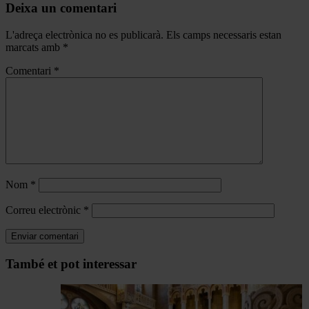
Deixa un comentari
L'adreça electrònica no es publicarà.
Els camps necessaris estan
marcats amb
*
Comentari
*
Nom
*
Correu electrònic
*
Navegar
També et pot interessar
per
les