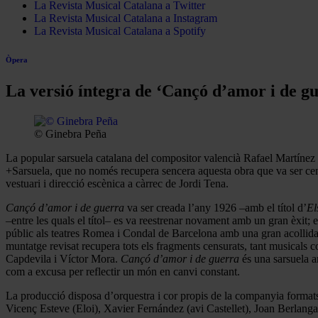
La Revista Musical Catalana a Twitter
La Revista Musical Catalana a Instagram
La Revista Musical Catalana a Spotify
Òpera
La versió íntegra de ‘Cançó d’amor i de gu
© Ginebra Peña
La popular sarsuela catalana del compositor valencià Rafael Martínez 
+Sarsuela, que no només recupera sencera aquesta obra que va ser cen
vestuari i direcció escènica a càrrec de Jordi Tena.
Cançó d’amor i de guerra
va ser creada l’any 1926 –amb el títol d’
El
–entre les quals el títol– es va reestrenar novament amb un gran èxit
públic als teatres Romea i Condal de Barcelona amb una gran acollida 
muntatge revisat recupera tots els fragments censurats, tant musicals co
Capdevila i Víctor Mora.
Cançó d’amor i de guerra
és una sarsuela a
com a excusa per reflectir un món en canvi constant.
La producció disposa d’orquestra i cor propis de la companyia formats 
Vicenç Esteve (Eloi), Xavier Fernández (avi Castellet), Joan Berlanga