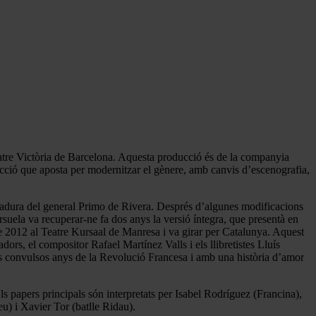
Teatre Victòria de Barcelona. Aquesta producció és de la companyia
cció que aposta per modernitzar el gènere, amb canvis d’escenografia,
ctadura del general Primo de Rivera. Després d’algunes modificacions
rsuela va recuperar-ne fa dos anys la versió íntegra, que presentà en
e 2012 al Teatre Kursaal
de Manresa i va girar per Catalunya. Aquest
dors, el compositor Rafael Martínez Valls i els llibretistes Lluís
s convulsos anys de la Revolució Francesa i amb una història d’amor
s papers principals són interpretats per Isabel Rodríguez (Francina),
u) i Xavier Tor (batlle Ridau).