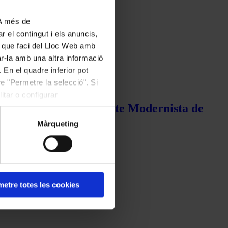
 A més de
r el contingut i els anuncis,
ús que faci del Lloc Web amb
ar-la amb una altra informació
 En el quadre inferior pot
e "Permetre la selecció". Si
itar o configurar
de la Música i el Recinte Modernista de
Màrqueting
etre totes les cookies