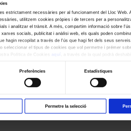
kies
kies estrictament necessàries per al funcionament del Lloc Web.
ssàries, utilitzem cookies pròpies i de tercers per a personalitza
ials i analitzar el trànsit. A més, compartim informació sobre l'
 xarxes socials, publicitat i anàlisi web, els quals poden combin
e hagin recopilat a través de l'ús que hagi fet dels seus serveis.
o seleccionar el tipus de cookies que vol permetre i prémer sobr
nostra Política de Cookies
aquí
, a través de la qual podrà deshabil
na edició formada per sis concerts al Palau 
ment.
Preferències
Estadístiques
Permetre la selecció
Perm