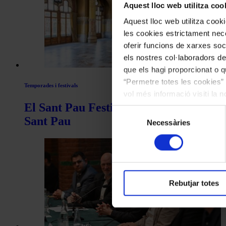
articles
Aquest lloc web utilitza coo
de
Aquest lloc web utilitza coo
Actualitat
les cookies estrictament nece
oferir funcions de xarxes soc
els nostres col·laboradors de
que els hagi proporcionat o qu
“Permetre totes les cookies” 
Temporades i festivals
vol més informació visiti la 
El Sant Pau Festival presenta una sego
les cookies en qualsevol mo
Selecció
Sant Pau
Necessàries
de
consentiment
Rebutjar totes