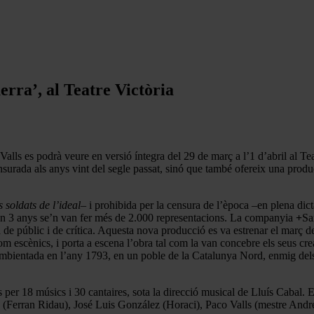
erra’, al Teatre Victòria
Valls es podrà veure en versió íntegra del 29 de març a l’1 d’abril al 
surada als anys vint del segle passat, sinó que també ofereix una produ
s soldats de l’ideal–
i prohibida per la censura de l’època –en plena di
; en 3 anys se’n van fer més de 2.000 representacions. La companyia
+
Sa
de públic i de crítica. Aquesta nova producció es va estrenar el març d
m escènics, i porta a escena l’obra tal com la van concebre els seus crea
mbientada en l’any 1793, en un poble de la Catalunya Nord, enmig del
per 18 músics i 30 cantaires, sota la direcció musical de Lluís Cabal. El
 (Ferran Ridau), José Luis González (Horaci), Paco Valls (mestre Andre