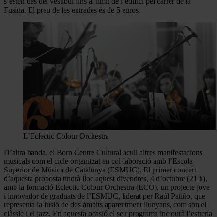
s’estén des del vestíbul fins al límit de l’edifici pel carrer de la
Fusina. El preu de les entrades és de 5 euros.
L’Eclectic Colour Orchestra
D’altra banda, el Born Centre Cultural acull altres manifestacions
musicals com el cicle organitzat en col·laboració amb l’Escola
Superior de Música de Catalunya (ESMUC). El primer concert
d’aquesta proposta tindrà lloc aquest divendres, 4 d’octubre (21 h),
amb la formació Eclectic Colour Orchestra (ECO), un projecte jove
i innovador de graduats de l’ESMUC, liderat per Raúl Patiño, que
representa la fusió de dos àmbits aparentment llunyans, com són el
clàssic i el jazz. En aquesta ocasió el seu programa inclourà l’estrena