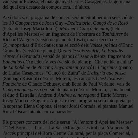
van seguir Picasso, el malaguanyat Carles Casagemas, la germana
del qual era destacada compositora, i d’altres.
Així doncs, el programa de concert serà integrat per una selecció de
les
10 Cançonetes
de Joan Gay –
Dedicatòria
,
Cançó de la Rosó
(lletra de Josep Maria Jordà),
Mariner
i
Cançó de maig
(lletra
d’Apel·les Mestres)–; un fragment de l’obertura de
Tanhäuser
de
Richard Wagner (versió de piano de Liszt); una selecció de
Gymnopedies
d’Erik Satie; una selecció dels
Valsos poètics
d’Enric
Granados (versió de piano);
Quand je vois soufrir
,
Le Paradis
rétrouvé
i
Granada
(versió de piano) d’Isaac Albéniz; fragment de
Bohemios
d’Amadeu Vives (versió de piano); “Che gelida manina”
de
La bohème
de Puccini;
Enyorament
(cançó) i
Llàgrimes
(piano)
de Lluïsa Casagemas; “Cançó de Zaïra” de
L’alegria que passa
(Santiago Rusiñol) d’Enric Morera; les cançons
C’est l’extase
i
Fantoche
de Claude Debussy, amb lletra de Paul Verlaine; vals de
L’alegria que passa
(versió de piano) d’Enric Morera; i, finalment,
el duo d’Estrella i Andreu d’
Andreu el navegant
d’Enric Morera-
Josep Maria de Sagarra. Aquest extens programa serà interpretat per
la soprano Elena Copons, el tenor Jordi Cortada, el pianista Manuel
Ruiz i Oscar Intente com a narrador.
Els propers concerts del cicle seran “A l’entorn d’Apel·les Mestres”
i “Del Born a… París”. La Sala Moragues es troba a l’esquerra de
l’accés principal del Born Centre Cultural, per la plaça Comercial, i