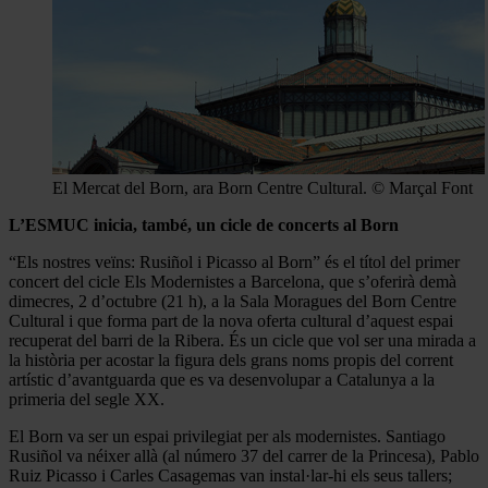
El Mercat del Born, ara Born Centre Cultural. © Marçal Font
L’ESMUC inicia, també, un cicle de concerts al Born
“Els nostres veïns: Rusiñol i Picasso al Born” és el títol del primer
concert del cicle Els Modernistes a Barcelona, que s’oferirà demà
dimecres, 2 d’octubre (21 h), a la Sala Moragues del Born Centre
Cultural i que forma part de la nova oferta cultural d’aquest espai
recuperat del barri de la Ribera. És un cicle que vol ser una mirada a
la història per acostar la figura dels grans noms propis del corrent
artístic d’avantguarda que es va desenvolupar a Catalunya a la
primeria del segle XX.
El Born va ser un espai privilegiat per als modernistes. Santiago
Rusiñol va néixer allà (al número 37 del carrer de la Princesa), Pablo
Ruiz Picasso i Carles Casagemas van instal·lar-hi els seus tallers;