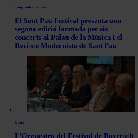
Temporades i festivals
El Sant Pau Festival presenta una
segona edició formada per sis
concerts al Palau de la Música i el
Recinte Modernista de Sant Pau
Òpera
L’Orquestra del Festival de Bayreuth