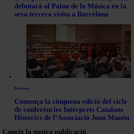
debutarà al Palau de la Música en la
seva tercera visita a Barcelona
Patrimoni
Comença la cinquena edició del cicle
de conferències Intèrprets Catalans
Històrics de l’Associació Joan Manén
Coneix la nostra publicació