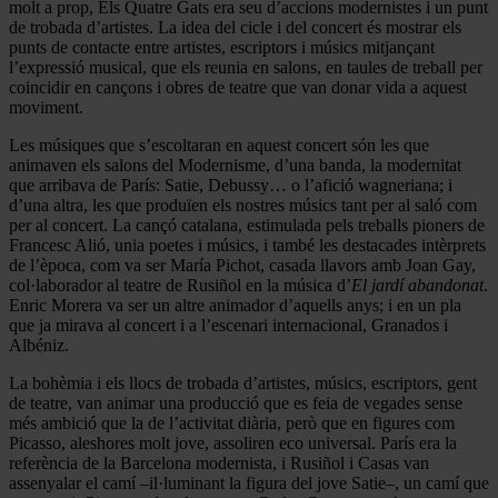
molt a prop, Els Quatre Gats era seu d’accions modernistes i un punt
de trobada d’artistes. La idea del cicle i del concert és mostrar els
punts de contacte entre artistes, escriptors i músics mitjançant
l’expressió musical, que els reunia en salons, en taules de treball per
coincidir en cançons i obres de teatre que van donar vida a aquest
moviment.
Les músiques que s’escoltaran en aquest concert són les que
animaven els salons del Modernisme, d’una banda, la modernitat
que arribava de París: Satie, Debussy… o l’afició wagneriana; i
d’una altra, les que produïen els nostres músics tant per al saló com
per al concert. La cançó catalana, estimulada pels treballs pioners de
Francesc Alió, unia poetes i músics, i també les destacades intèrprets
de l’època, com va ser María Pichot, casada llavors amb Joan Gay,
col·laborador al teatre de Rusiñol en la música d’
El jardí abandonat
.
Enric Morera va ser un altre animador d’aquells anys; i en un pla
que ja mirava al concert i a l’escenari internacional, Granados i
Albéniz.
La bohèmia i els llocs de trobada d’artistes, músics, escriptors, gent
de teatre, van animar una producció que es feia de vegades sense
més ambició que la de l’activitat diària, però que en figures com
Picasso, aleshores molt jove, assoliren eco universal. París era la
referència de la Barcelona modernista, i Rusiñol i Casas van
assenyalar el camí –il·luminant la figura del jove Satie–, un camí que