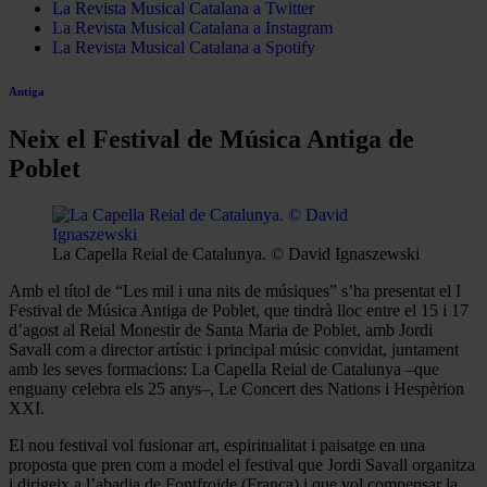
La Revista Musical Catalana a Twitter
La Revista Musical Catalana a Instagram
La Revista Musical Catalana a Spotify
Antiga
Neix el Festival de Música Antiga de
Poblet
La Capella Reial de Catalunya. © David Ignaszewski
Amb el títol de “Les mil i una nits de músiques” s’ha presentat el I
Festival de Música Antiga de Poblet, que tindrà lloc entre el 15 i 17
d’agost al Reial Monestir de Santa Maria de Poblet, amb Jordi
Savall com a director artístic i principal músic convidat, juntament
amb les seves formacions: La Capella Reial de Catalunya –que
enguany celebra els 25 anys–, Le Concert des Nations i Hespèrion
XXI.
El nou festival vol fusionar art, espiritualitat i paisatge en una
proposta que pren com a model el festival que Jordi Savall organitza
i dirigeix a l’abadia de Fontfroide (França) i que vol compensar la