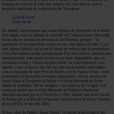
balança de festivals d’estiu que omplen la Costa Brava, com a
proposta autòctona de la província de Tarragona.
Jordi Savall
És, també, una proposta que suma defensa de patrimoni en el sentit
més ampli, com va afirmar el conseller de Cultura Ferran Mascarell
en la roda de premsa de presentació del Festival, perquè:
“El
patrimoni és tan important conservar-lo, com donar-hi vida”
i, per
tant, aquest festival vol posar a l’abast de tothom tant la possibilitat
d’escoltar música antiga acompanyats d’un dels músics catalans més
internacionals, com també fer-ho en un marc inigualable, que no
acostuma a estar a l’abast del gran públic en esdeveniments com
aquest, i com sí que ho han fet i ho fan espais també emblemàtics
com el monestir de Sant Pere de Rodes o el de Santes Creus, i com
convindria fer-ho també en espais inigualables com la cartoixa de
Santa Maria d’Escaladei al Priorat o el Reial Monestir de Santa
Maria de Vallbona “de les monges” a la comarca de l’Urgell. Cal
remarcar també que el Reial Monestir de Poblet és Patrimoni
Mundial declarat per la UNESCO el 1991, mentre que Jordi Savall
és Artista per a la Pau del programa Ambaixadors de Bona Voluntat
de la UNESCO des del 2008.
El pare abat de Poblet, Josep Alegre, va iniciar la presentació del