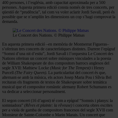
400 persones, i l’església, amb capacitat aproximada per a 500
persones. Aquesta primera edició consta només de tres concerts, per
qüestió de “prudència”, tal com va voler aclarir Jordi Savall, però és
possible que se n’ampliïn les dimensions un cop s’hagi comprovat la
demanda.
Le Concert des Nations. © Philippe Matsas
En aquesta primera edició –en memòria de Montserrat Figueras–
s’oferiran tres concerts de característiques distintes. Darrere l’epígraf
“Somni d’una nit d’estiu”, Jordi Savall i l’orquestra Le Concert des
Nations oferiran un concert sobre músiques vinculades a la poesia
de William Shakespeare de dos compositors barrocs anglesos del
segle XVII: Mathiew Locke
(Music for The Tempest)
i Henry
Purcell
(The Fairy Queen).
La particularitat del concert és que,
alternant-se amb la música, els actors Josep Maria Pou i Sílvia Bel
recitaran els fragments de textos de Shakespeare sobre temàtica
musical que el compositor romàntic alemany Robert Schumann es
va dedicar a seleccionar personalment.
El segon concert (16 d’agost) té com a epígraf “Somnis i planys: la
somniadora”
(Rêves et plainte: la rêveuse)
i concerta obres escrites
per a viola de gamba de compositors francesos del segle XVII com
Monsieur de Sainte-Colombe o Marin Marais. Un concert que