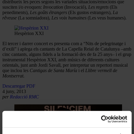
distribueix les peces segons les variades situacions/emocions que
susciten i/o evoquen:
Invocation
(Invocació),
Les regrets
(Els
penediments),
Les goûts étrangers
(Els gustos estrangers),
La
rêveuse
(La somniadora),
Les voix humaines
(Les veus humanes).
Hespèrion XXI
El tercer i darrer concert es presenta com a “Nits de pelegrinatge i
d’exili” i aplega els cantants de La Capella Reial de Catalunya –amb
cinc cantants, alguns fidels a la formació des de fa 25 anys– i el grup
instrumental Hespèrion XXI, amb músics de diferents cultures
orientals, junt amb Jordi Savall, per interpretar un repertori musical
que inclou les
Cantigas de Santa María
i el
Llibre vermell de
Montserrat.
Descarregar PDF
4 juny, 2013
per
Redacció RMC