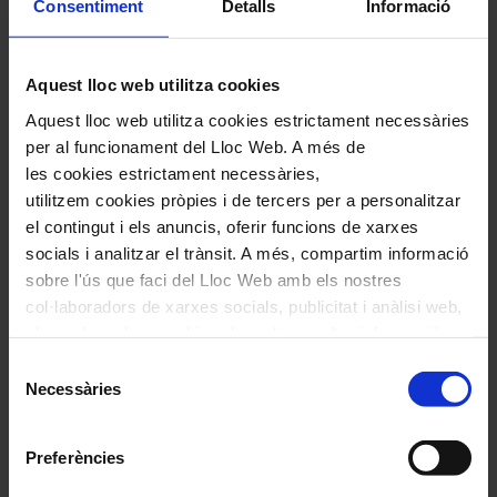
Consentiment
Detalls
Informació
Aquest lloc web utilitza cookies
Aquest lloc web utilitza cookies estrictament necessàries
per al funcionament del Lloc Web. A més de
les cookies estrictament necessàries,
utilitzem cookies pròpies i de tercers per a personalitzar
el contingut i els anuncis, oferir funcions de xarxes
socials i analitzar el trànsit. A més, compartim informació
sobre l'ús que faci del Lloc Web amb els nostres
col·laboradors de xarxes socials, publicitat i anàlisi web,
els quals poden combinar-la amb una altra informació
que els hagi proporcionat o que hagin recopilat a través
Selecció
de l'ús que hagi fet dels seus serveis. En el quadre
Necessàries
de
inferior pot “Permetre totes les cookies” o seleccionar el
consentiment
tipus de cookies que vol permetre i prémer sobre
Preferències
"Permetre la selecció". Si vol més informació visiti la
nostra Política de Cookies
aquí
, a través de la qual podrà