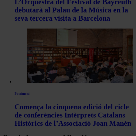
L’Orquestra del Festival de Bayreuth
debutarà al Palau de la Música en la
seva tercera visita a Barcelona
Patrimoni
Comença la cinquena edició del cicle
de conferències Intèrprets Catalans
Històrics de l’Associació Joan Manén