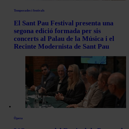
Temporades i festivals
El Sant Pau Festival presenta una
segona edició formada per sis
concerts al Palau de la Música i el
Recinte Modernista de Sant Pau
Òpera