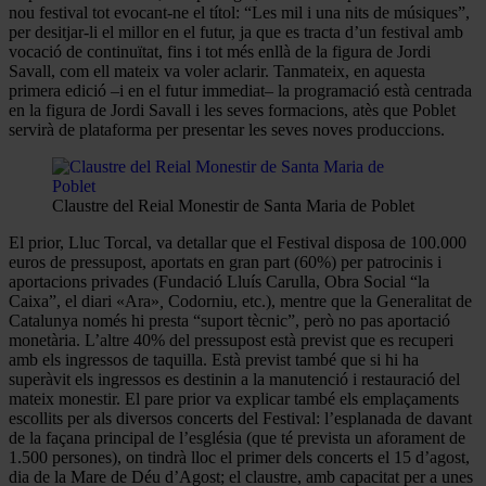
nou festival tot evocant-ne el títol: “Les mil i una nits de músiques”,
per desitjar-li el millor en el futur, ja que es tracta d’un festival amb
vocació de continuïtat, fins i tot més enllà de la figura de Jordi
Savall, com ell mateix va voler aclarir. Tanmateix, en aquesta
primera edició –i en el futur immediat– la programació està centrada
en la figura de Jordi Savall i les seves formacions, atès que Poblet
servirà de plataforma per presentar les seves noves produccions.
Claustre del Reial Monestir de Santa Maria de Poblet
El prior, Lluc Torcal, va detallar que el Festival disposa de 100.000
euros de pressupost, aportats en gran part (60%) per patrocinis i
aportacions privades (Fundació Lluís Carulla, Obra Social “la
Caixa”, el diari «Ara»
,
Codorniu, etc.), mentre que la Generalitat de
Catalunya només hi presta “suport tècnic”, però no pas aportació
monetària. L’altre 40% del pressupost està previst que es recuperi
amb els ingressos de taquilla. Està previst també que si hi ha
superàvit els ingressos es destinin a la manutenció i restauració del
mateix monestir. El pare prior va explicar també els emplaçaments
escollits per als diversos concerts del Festival: l’esplanada de davant
de la façana principal de l’església (que té prevista un aforament de
1.500 persones), on tindrà lloc el primer dels concerts el 15 d’agost,
dia de la Mare de Déu d’Agost; el claustre, amb capacitat per a unes