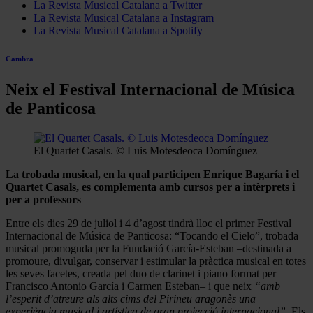
La Revista Musical Catalana a Twitter
La Revista Musical Catalana a Instagram
La Revista Musical Catalana a Spotify
Cambra
Neix el Festival Internacional de Música
de Panticosa
El Quartet Casals. © Luis Motesdeoca Domínguez
La trobada musical, en la qual participen Enrique Bagaría i el
Quartet Casals, es complementa amb cursos per a intèrprets i
per a professors
Entre els dies 29 de juliol i 4 d’agost tindrà lloc el primer Festival
Internacional de Música de Panticosa: “Tocando el Cielo”, trobada
musical promoguda per la Fundació García-Esteban –destinada a
promoure, divulgar, conservar i estimular la pràctica musical en totes
les seves facetes, creada pel duo de clarinet i piano format per
Francisco Antonio García i Carmen Esteban– i que neix
“amb
l’esperit d’atreure als alts cims del Pirineu aragonès una
experiència musical i artística de gran projecció internacional”
. Els