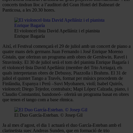
concerts tindran lloc a l’auditori del Gran Hotel del Balneari de
Panticosa, a les 20.30 hores.
El violoncel·lista David Apellániz i el pianista
Enrique Bagaría
Així, el Festival començarà el 29 de juliol amb un concert de piano a
quatre mans dels germans Juan Fernando i José Enrique Moreno
Gistaín, que oferiran un programa amb obres de Gershwin, Ravel i
Stravinsky. El 30 de juliol serà el torn del pianista Enrique Bagaría i
el violoncel·lista David Apellániz (membre del Trio Arriaga), els
quals interpretaran obres de Debussy, Piazzolla i Brahms. El 31 de
juliol el quintet Tango a Través, format per músics procedents de
Finlàndia, Espanya i Perú –Suvi Myohanen, violí; Isabel Quirós,
violoncel; Diego Tejedor, contrabaix; Mapi López Calzada, piano, i
Claudio Constantini, bandoneó– oferirà un programa basat en obres
que tenen el tango com a base rítmica.
El Duo García-Esteban. © Josep Gil
Ja al mes d’agost, el dia 1 actuarà el duo García-Esteban amb el
clarinetista suec Andreas Sunden, que en formació de trio