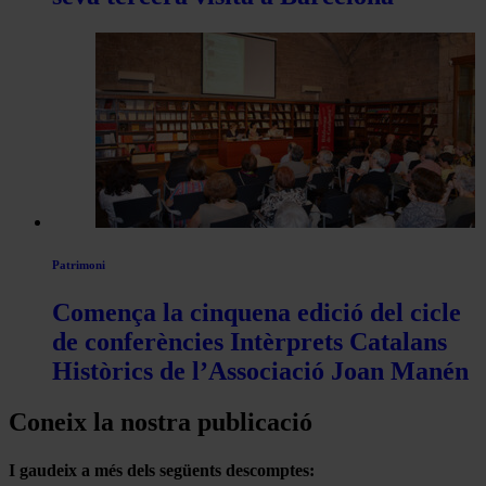
Patrimoni
Comença la cinquena edició del cicle
de conferències Intèrprets Catalans
Històrics de l’Associació Joan Manén
Coneix la nostra publicació
I gaudeix a més dels següents descomptes: