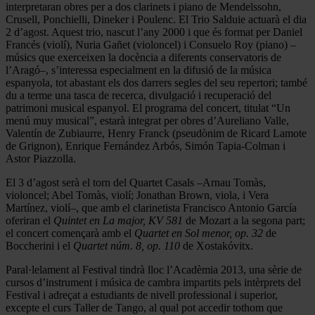
interpretaran obres per a dos clarinets i piano de Mendelssohn,
Crusell, Ponchielli, Dineker i Poulenc. El Trio Salduie actuarà el dia
2 d’agost. Aquest trio, nascut l’any 2000 i que és format per Daniel
Francés (violí), Nuria Gañet (violoncel) i Consuelo Roy (piano) –
músics que exerceixen la docència a diferents conservatoris de
l’Aragó–, s’interessa especialment en la difusió de la música
espanyola, tot abastant els dos darrers segles del seu repertori; també
du a terme una tasca de recerca, divulgació i recuperació del
patrimoni musical espanyol. El programa del concert, titulat “Un
menú muy musical”, estarà integrat per obres d’Aureliano Valle,
Valentín de Zubiaurre, Henry Franck (pseudònim de Ricard Lamote
de Grignon), Enrique Fernández Arbós, Simón Tapia-Colman i
Astor Piazzolla.
El 3 d’agost serà el torn del Quartet Casals –Arnau Tomàs,
violoncel; Abel Tomàs, violí; Jonathan Brown, viola, i Vera
Martínez, violí–, que amb el clarinetista Francisco Antonio García
oferiran el
Quintet en La major, KV 581
de Mozart a la segona part;
el concert començarà amb el
Quartet en Sol menor, op. 32
de
Boccherini i el
Quartet núm. 8, op. 110
de Xostakóvitx.
Paral·lelament al Festival tindrà lloc l’Acadèmia 2013, una sèrie de
cursos d’instrument i música de cambra impartits pels intèrprets del
Festival i adreçat a estudiants de nivell professional i superior,
excepte el curs Taller de Tango, al qual pot accedir tothom que