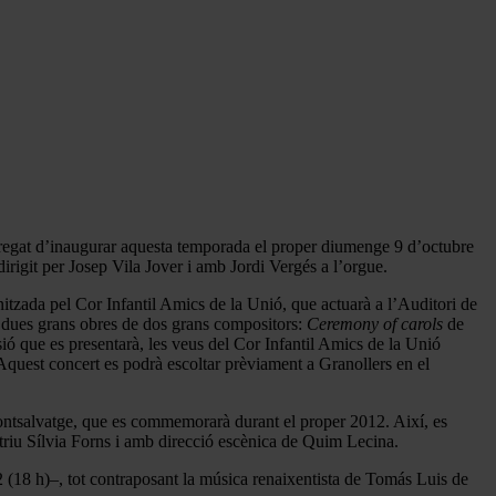
arregat d’inaugurar aquesta temporada el proper diumenge 9 d’octubre
irigit per Josep Vila Jover i amb Jordi Vergés a l’orgue.
itzada pel Cor Infantil Amics de la Unió, que actuarà a l’Auditori de
x dues grans obres de dos grans compositors:
Ceremony of carols
de
ió que es presentarà, les veus del Cor Infantil Amics de la Unió
Aquest concert es podrà escoltar prèviament a Granollers en el
ontsalvatge, que es commemorarà durant el proper 2012. Així, es
ctriu Sílvia Forns i amb direcció escènica de Quim Lecina.
(18 h)–, tot contraposant la música renaixentista de Tomás Luis de