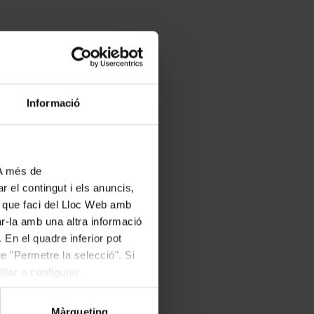
Informació
 A més de
r el contingut i els anuncis,
ús que faci del Lloc Web amb
ar-la amb una altra informació
 En el quadre inferior pot
e "Permetre la selecció". Si
itar o configurar
Màrqueting