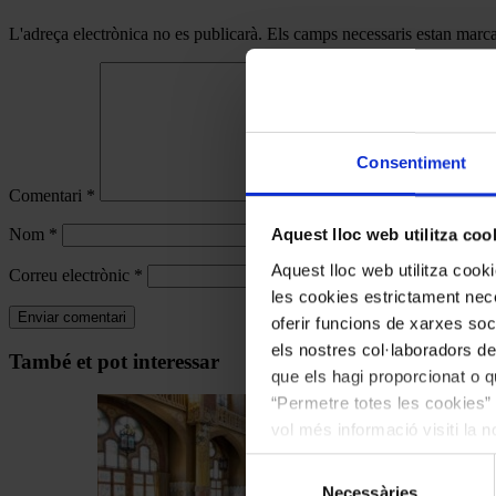
L'adreça electrònica no es publicarà.
Els camps necessaris estan mar
Consentiment
Comentari
*
Nom
*
Aquest lloc web utilitza coo
Aquest lloc web utilitza coo
Correu electrònic
*
les cookies estrictament nece
oferir funcions de xarxes soc
els nostres col·laboradors de
Navegar
També et pot interessar
que els hagi proporcionat o qu
per
“Permetre totes les cookies” 
les
vol més informació visiti la 
articles
les cookies en qualsevol mo
Selecció
de
Necessàries
de