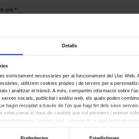
cats amb
*
Detalls
kies
kies estrictament necessàries per al funcionament del Lloc Web.
ssàries, utilitzem cookies pròpies i de tercers per a personalitza
ials i analitzar el trànsit. A més, compartim informació sobre l'
 xarxes socials, publicitat i anàlisi web, els quals poden combin
e hagin recopilat a través de l'ús que hagi fet dels seus serveis.
o seleccionar el tipus de cookies que vol permetre i prémer sobr
nostra Política de Cookies
aquí
, a través de la qual podrà deshabil
ment.
Preferències
Estadístiques