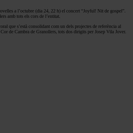
velles a l’octubre (dia 24, 22 h) el concert “Joyful! Nit de gospel”.
s amb tots els cors de l’entitat.
ral que s’està consolidant com un dels projectes de referència al
l Cor de Cambra de Granollers, tots dos dirigits per Josep Vila Jover.