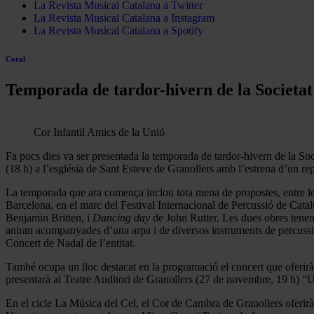
La Revista Musical Catalana a Twitter
La Revista Musical Catalana a Instagram
La Revista Musical Catalana a Spotify
Coral
Temporada de tardor-hivern de la Societat
Cor Infantil Amics de la Unió
Fa pocs dies va ser presentada la temporada de tardor-hivern de la So
(18 h) a l’església de Sant Esteve de Granollers amb l’estrena d’un rep
La temporada que ara comença inclou tota mena de propostes, entre les
Barcelona, en el marc del Festival Internacional de Percussió de Cata
Benjamin Britten, i
Dancing day
de John Rutter. Les dues obres tenen 
aniran acompanyades d’una arpa i de diversos instruments de percussió
Concert de Nadal de l’entitat.
També ocupa un lloc destacat en la programació el concert que oferir
presentarà al Teatre Auditori de Granollers (27 de novembre, 19 h) “Un
En el cicle La Música del Cel, el Cor de Cambra de Granollers oferir