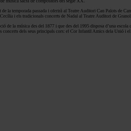
 de música sacra de compositors del segle XX.
t de la temporada passada i oferirà al Teatre Auditori Can Palots de Cano
ília i els tradicionals concerts de Nadal al Teatre Auditori de Granoller
ció de la música des del 1877 i que des del 1995 disposa d’una escola co
s concerts dels seus principals cors: el Cor Infantil Amics dela Unió i e