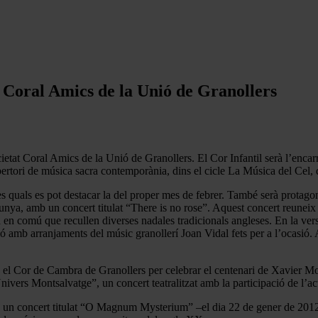
 Coral Amics de la Unió de Granollers
cietat Coral Amics de la Unió de Granollers. El Cor Infantil serà l’enc
ertori de música sacra contemporània, dins el cicle La Música del Cel, d
 quals es pot destacar la del proper mes de febrer. També serà protagon
lunya, amb un concert titulat “There is no rose”. Aquest concert reunei
en comú que recullen diverses nadales tradicionals angleses. En la vers
 amb arranjaments del músic granollerí Joan Vidal fets per a l’ocasió. 
à el Cor de Cambra de Granollers per celebrar el centenari de Xavier M
ivers Montsalvatge”, un concert teatralitzat amb la participació de l’a
à un concert titulat “O Magnum Mysterium” –el dia 22 de gener de 2012 