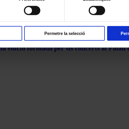
Permetre la selecció
Perm
na edició formada per sis concerts al Palau 