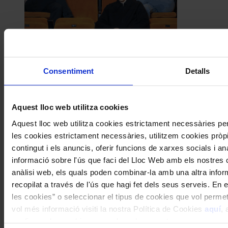
Consentiment
Detalls
Aquest lloc web utilitza cookies
Aquest lloc web utilitza cookies estrictament necessàries p
les cookies estrictament necessàries, utilitzem cookies pròpie
contingut i els anuncis, oferir funcions de xarxes socials i an
informació sobre l'ús que faci del Lloc Web amb els nostres c
anàlisi web, els quals poden combinar-la amb una altra infor
recopilat a través de l'ús que hagi fet dels seus serveis. En e
les cookies” o seleccionar el tipus de cookies que vol permet
vol més informació visiti la nostra Política de Cookies
aquí
, 
configurar les cookies en qualsevol moment.