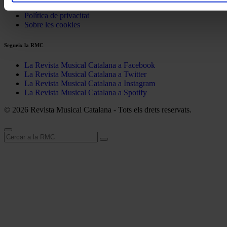
Avís legal
Política de privacitat
Sobre les cookies
Segueix la RMC
La Revista Musical Catalana a Facebook
La Revista Musical Catalana a Twitter
La Revista Musical Catalana a Instagram
La Revista Musical Catalana a Spotify
© 2026 Revista Musical Catalana - Tots els drets reservats.
Cerca